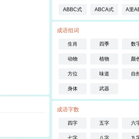
ABBC式
ABCA式
A里A
成语组词
生肖
四季
数
动物
植物
颜
方位
味道
自
身体
武器
成语字数
四字
五字
六
七字
八字
九