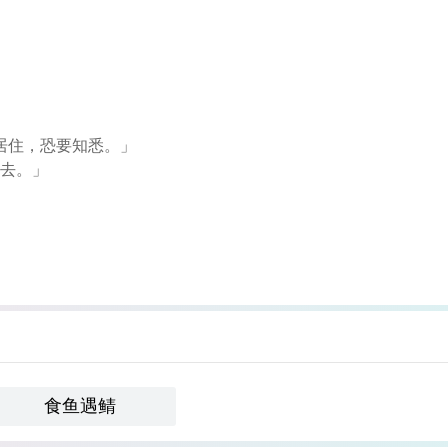
居住，恐要知悉。」
而去。」
食鱼遇鲭