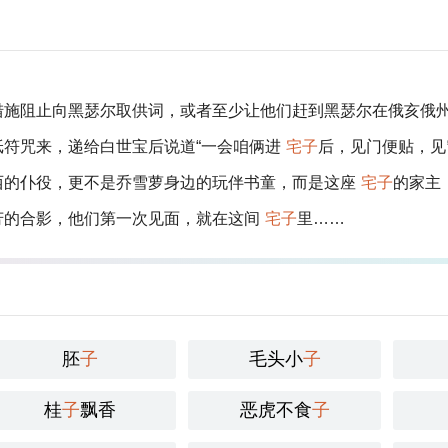
措施阻止向黑瑟尔取供词，或者至少让他们赶到黑瑟尔在俄亥俄
纸符咒来，递给白世宝后说道“一会咱俩进
宅子
后，见门便贴，见窗
西的仆役，更不是乔雪萝身边的玩伴书童，而是这座
宅子
的家主
芳的合影，他们第一次见面，就在这间
宅子
里……
胚
子
毛头小
子
桂
子
飘香
恶虎不食
子