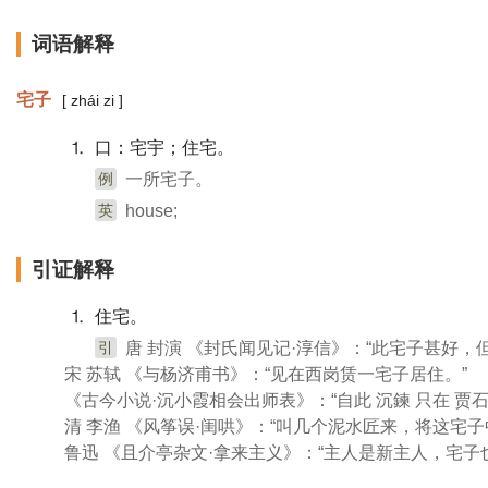
词语解释
宅子
[ zhái zi ]
⒈ 口：宅宇；住宅。
例
一所宅子。
英
house;
引证解释
⒈ 住宅。
引
唐 封演 《封氏闻见记·淳信》：“此宅子甚好，
宋 苏轼 《与杨济甫书》：“见在西岗赁一宅子居住。”
《古今小说·沉小霞相会出师表》：“自此 沉鍊 只在 贾石
清 李渔 《风筝误·闺哄》：“叫几个泥水匠来，将这宅
鲁迅 《且介亭杂文·拿来主义》：“主人是新主人，宅子