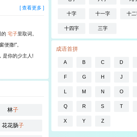
[ 查看更多 ]
十字
十一字
十二
十四字
三字
州的
宅子
里取词。
便撒!”。
成语首拼
，是你的少主人!
A
B
C
D
F
G
H
J
L
M
N
O
Q
R
S
T
林
子
X
Y
Z
花花肠
子