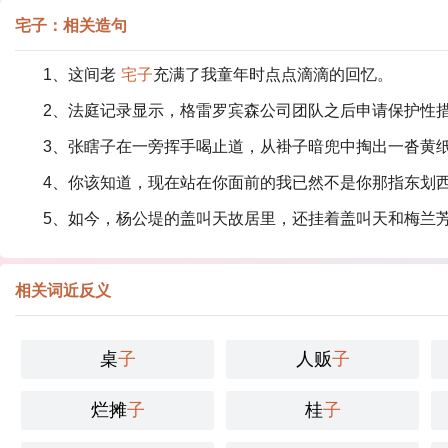
宅子：相关造句
1、这间老
宅子
充满了我童年时点点滴滴的回忆。
2、法庭记录显示，格雷罗宾森公司团队之后申请保护性
3、张瞎子在一旁挥手喝止道，从褂子暗兜中掏出一沓黄
4、你该知道，现在站在你面前的我已然不是你那指东划
5、如今，杨公堤的盖叫天故居里，还挂着盖叫天和梅兰
相关词近反义
桌
子
人贩
子
烂摊
子
桂
子