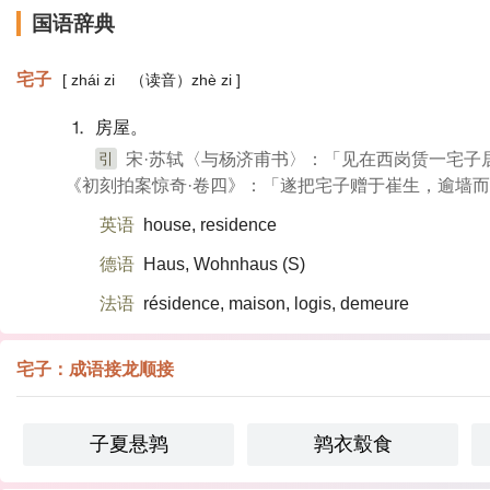
国语辞典
宅子
[ zhái zi （读音）​zhè zi ]
⒈ 房屋。
引
宋·苏轼〈与杨济甫书〉：「见在西岗赁一宅子
《初刻拍案惊奇·卷四》：「遂把宅子赠于崔生，逾墙
英语
house, residence
德语
Haus, Wohnhaus (S)​
法语
résidence, maison, logis, demeure
宅子：成语接龙顺接
子夏悬鹑
鹑衣鷇食