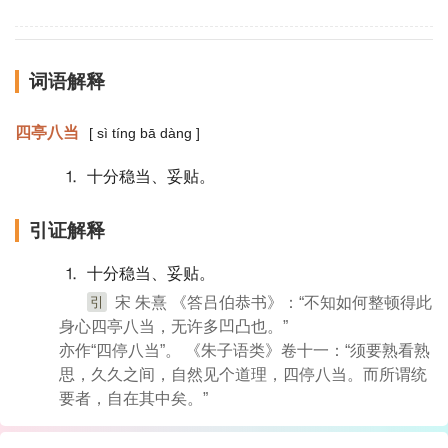
词语解释
四亭八当
[ sì tíng bā dàng ]
⒈ 十分稳当、妥贴。
引证解释
⒈ 十分稳当、妥贴。
引
宋 朱熹 《答吕伯恭书》：“不知如何整顿得此
身心四亭八当，无许多凹凸也。”
亦作“四停八当”。 《朱子语类》卷十一：“须要熟看熟
思，久久之间，自然见个道理，四停八当。而所谓统
要者，自在其中矣。”