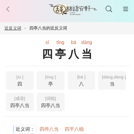
近反义词
四亭八当的近反义词
sì
tíng
bā
dàng
四亭八当
[sì ]
[tíng ]
[bā ]
[dāng,dàng ]
四
亭
八
当
[成语]
[词组]
四亭八当
四亭八当
近义词：
四停八当
四平八稳