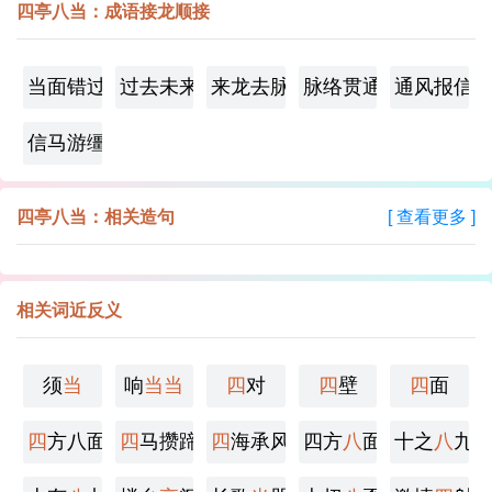
四亭八当：成语接龙顺接
当面错过
过去未来
来龙去脉
脉络贯通
通风报信
信马游缰
四亭八当：相关造句
[ 查看更多 ]
相关词近反义
须
当
响
当
当
四
对
四
壁
四
面
四
方八面
四
马攒蹄
四
海承风
四方
八
面
十之
八
九