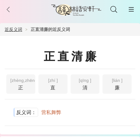
近反义词
正直清廉的近反义词
正直清廉
[zhèng,zhēng ]
[zhí ]
[qīng ]
[lián ]
正
直
清
廉
反义词：
营私舞弊