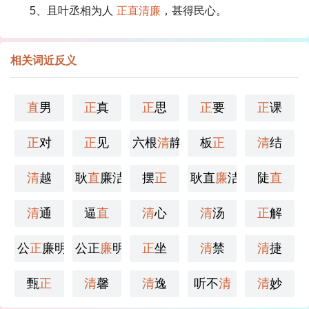
5、且叶丞相为人
正直清廉
，甚得民心。
相关词近反义
直
男
正
真
正
思
正
要
正
课
正
对
正
见
六根
清
静
板
正
清
结
清
越
耿
直
廉洁
摆
正
耿直
廉
洁
陡
直
清
通
逼
直
清
心
清
汤
正
解
公
正
廉明
公正
廉
明
正
坐
清
禁
清
捷
甄
正
清
馨
清
逸
听不
清
清
妙