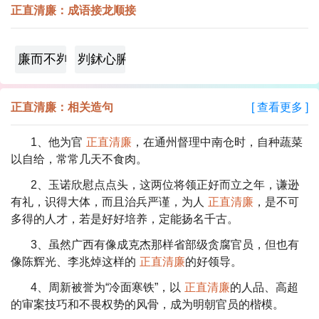
正直清廉：成语接龙顺接
廉而不刿
刿鉥心腑
正直清廉：相关造句
[ 查看更多 ]
1、他为官
正直清廉
，在通州督理中南仓时，自种蔬菜
以自给，常常几天不食肉。
2、玉诺欣慰点点头，这两位将领正好而立之年，谦逊
有礼，识得大体，而且治兵严谨，为人
正直清廉
，是不可
多得的人才，若是好好培养，定能扬名千古。
3、虽然广西有像成克杰那样省部级贪腐官员，但也有
像陈辉光、李兆焯这样的
正直清廉
的好领导。
4、周新被誉为“冷面寒铁”，以
正直清廉
的人品、高超
的审案技巧和不畏权势的风骨，成为明朝官员的楷模。