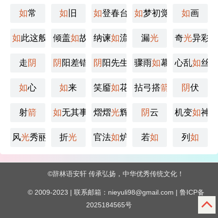
如
常
如
旧
如
登春台
如
梦初觉
如
画
如
此这般
倾盖
如
故
纳谏
如
流
漏
光
奇
光
异彩
走
阴
阴
阳差错
阴
阳先生
骤雨
如
幕
心乱
如
丝
如
心
如
来
笑靥
如
花
拈弓搭
箭
阴
伏
射
箭
如
无其事
熠熠
光
辉
阴
云
机变
如
神
风
光
秀丽
折
光
官法
如
炉
若
如
列
如
©
辞林语安轩
传承弘扬，中华优秀传统文化！
© 2009-2023 | 联系邮箱：nieyuli98@gmail.com |
鲁ICP备
2025184565号