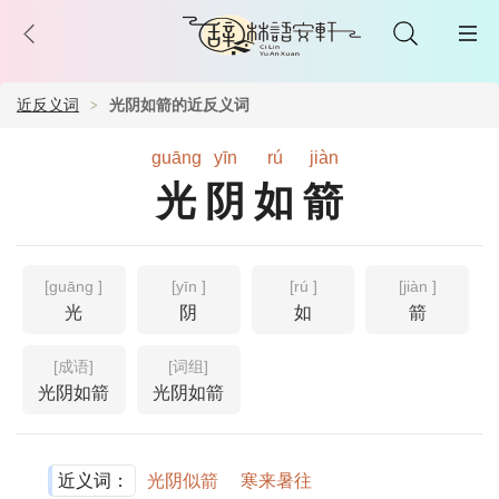
近反义词
光阴如箭的近反义词
guāng
yīn
rú
jiàn
光阴如箭
[guāng ]
[yīn ]
[rú ]
[jiàn ]
光
阴
如
箭
[成语]
[词组]
光阴如箭
光阴如箭
近义词：
光阴似箭
寒来暑往