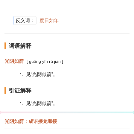
反义词：
度日如年
词语解释
光阴如箭
[ guāng yīn rú jiàn ]
⒈ 见“光阴似箭”。
引证解释
⒈ 见“光阴似箭”。
光阴如箭：成语接龙顺接