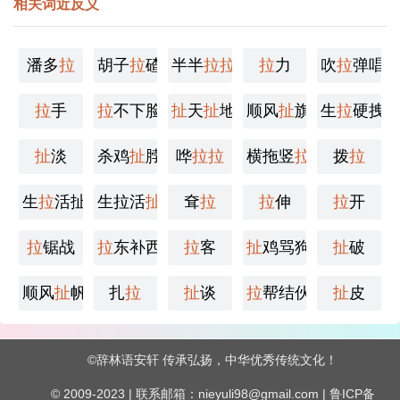
相关词近反义
潘多
拉
胡子
拉
碴
半半
拉
拉
拉
力
吹
拉
弹唱
拉
手
拉
不下脸
扯
天
扯
地
顺风
扯
旗
生
拉
硬拽
扯
淡
杀鸡
扯
脖
哗
拉
拉
横拖竖
拉
拨
拉
生
拉
活扯
生拉活
扯
耷
拉
拉
伸
拉
开
拉
锯战
拉
东补西
拉
客
扯
鸡骂狗
扯
破
顺风
扯
帆
扎
拉
扯
谈
拉
帮结伙
扯
皮
©
辞林语安轩
传承弘扬，中华优秀传统文化！
© 2009-2023 | 联系邮箱：nieyuli98@gmail.com |
鲁ICP备