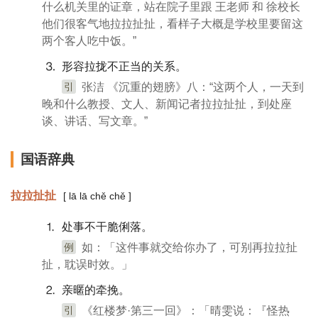
什么机关里的证章，站在院子里跟 王老师 和 徐校长
他们很客气地拉拉扯扯，看样子大概是学校里要留这
两个客人吃中饭。”
⒊ 形容拉拢不正当的关系。
引
张洁 《沉重的翅膀》八：“这两个人，一天到
晚和什么教授、文人、新闻记者拉拉扯扯，到处座
谈、讲话、写文章。”
国语辞典
拉拉扯扯
[ lā lā chě chě ]
⒈ 处事不干脆俐落。
例
如：「这件事就交给你办了，可别再拉拉扯
扯，耽误时效。」
⒉ 亲暱的牵挽。
引
《红楼梦·第三一回》：「晴雯说：『怪热