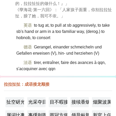
的，拉拉扯扯的做什么！』」
《孽海花·第一六回》：「人家孩子面重，你别拉拉扯
扯，臊了她，我可不依。」
英语
to tug at, to pull at sb aggressively, to take
sb's hand or arm in a too familiar way, (derog.)​ to
hobnob, to consort
德语
Gerangel, einander schmeicheln und
Gefallen erweisen (V)​, hin- und herziehen (V)​
法语
tirer, entraîner, faire des avances à qqn,
s'acoquiner avec qqn
拉拉扯扯：成语接龙顺接
扯空砑光
光采夺目
目不暇接
接续香烟
烟聚波属
属词比事
事缓则圆
圆冠方领
领异标新
新官上任