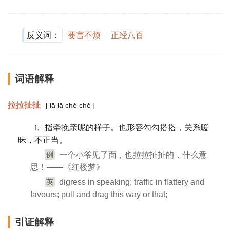
反义词：
要言不烦
正经八百
词语解释
拉拉扯扯
[ lā lā chě chě ]
⒈ 指牵挽亲昵的样子。也形容勾勾搭搭，关系暖
昧，不正当。
例
一个小爷见了面，也拉拉扯扯的，什么意
思！——《红楼梦》
英
digress in speaking; traffic in flattery and
favours; pull and drag this way or that;
引证解释