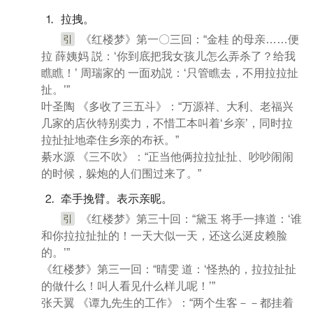
⒈ 拉拽。
引
《红楼梦》第一〇三回：“金桂 的母亲……便
拉 薛姨妈 説：‘你到底把我女孩儿怎么弄杀了？给我
瞧瞧！’ 周瑞家的 一面劝説：‘只管瞧去，不用拉拉扯
扯。’”
叶圣陶 《多收了三五斗》：“万源祥、大利、老福兴
几家的店伙特别卖力，不惜工本叫着‘乡亲’，同时拉
拉扯扯地牵住乡亲的布袄。”
綦水源 《三不吹》：“正当他俩拉拉扯扯、吵吵闹闹
的时候，躲炮的人们围过来了。”
⒉ 牵手挽臂。表示亲昵。
引
《红楼梦》第三十回：“黛玉 将手一摔道：‘谁
和你拉拉扯扯的！一天大似一天，还这么涎皮赖脸
的。’”
《红楼梦》第三一回：“晴雯 道：‘怪热的，拉拉扯扯
的做什么！叫人看见什么样儿呢！’”
张天翼 《谭九先生的工作》：“两个生客－－都挂着