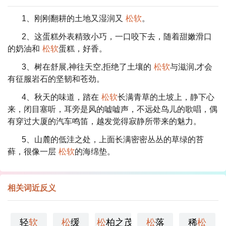
1、刚刚翻耕的土地又湿润又
松软
。
2、这蛋糕外表精致小巧，一口咬下去，随着甜嫩滑口
的奶油和
松软
蛋糕，好香。
3、树在舒展,神往天空,拒绝了土壤的
松软
与滋润,才会
有征服岩石的坚韧和苍劲。
4、秋天的味道，踏在
松软
长满青草的土坡上，静下心
来，闭目塞听，耳旁是风的嘘嘘声，不远处鸟儿的歌唱，偶
有穿过大厦的汽车鸣笛，越发觉得寂静所带来的魅力。
5、山麓的低洼之处，上面长满密密丛丛的草绿的苔
藓，很像一层
松软
的海绵垫。
相关词近反义
轻
软
松
缓
松
柏之茂
松
落
稀
松