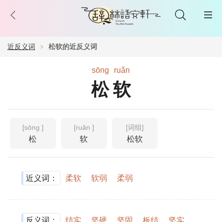
近反义词
松软的近反义词
sōng
ruǎn
松软
[sōng ]
[ruǎn ]
[词组]
松
软
松软
近义词：
柔软
软弱
柔弱
反义词：
结实
坚硬
坚固
板结
坚实