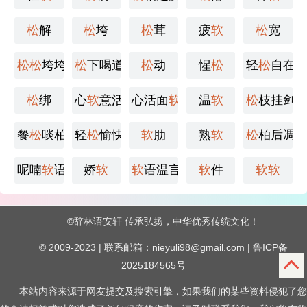
松
解
松
垮
松
茸
疲
软
松
宽
松
松
垮垮
松
下喝道
松
动
惺
松
轻
松
自在
松
绑
心
软
意活
心活面
软
温
软
松
枝挂剑
餐
松
啖柏
轻
松
愉快
软
肋
熟
软
松
柏后凋
呢喃
软
语
娇
软
软
语温言
软
件
软
软
©
辞林语安轩
传承弘扬，中华优秀传统文化！
© 2009-2023 | 联系邮箱：nieyuli98@gmail.com |
鲁ICP备
2025184565号
本站内容来源于网友提交及搜索引擎，如果我们的某些资料侵犯了您