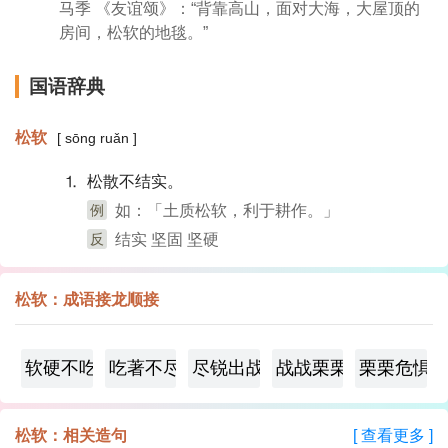
马季 《友谊颂》：“背靠高山，面对大海，大屋顶的
房间，松软的地毯。”
国语辞典
松软
[ sōng ruǎn ]
⒈ 松散不结实。
例
如：「土质松软，利于耕作。」
反
结实 坚固 坚硬
松软：成语接龙顺接
软硬不吃
吃著不尽
尽锐出战
战战栗栗
栗栗危惧
松软：相关造句
[ 查看更多 ]