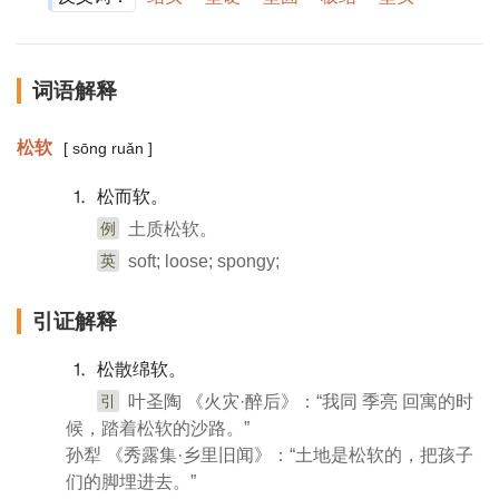
词语解释
松软
[ sōng ruǎn ]
⒈ 松而软。
例
土质松软。
英
soft; loose; spongy;
引证解释
⒈ 松散绵软。
引
叶圣陶 《火灾·醉后》：“我同 季亮 回寓的时
候，踏着松软的沙路。”
孙犁 《秀露集·乡里旧闻》：“土地是松软的，把孩子
们的脚埋进去。”