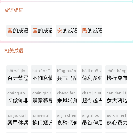
成语组词
富
的成语
国
的成语
安
的成语
民
的成语
相关成语
bǎi wú jìn jì
bù xún sī qíng
bīng huāng mǎ luàn
bó lì duō xiāo
chān háng du
百无禁忌
不徇私情
兵荒马乱
薄利多销
搀行夺市
cháng ào shì fēi
chén qín mù chǔ
chéng fēng zhuǎn duò
chāo jīn yuè gǔ
cān tiān liǎng 
长傲饰非
晨秦暮楚
乘风转舵
超今越古
参天两地
àn jiǎ xiū bīng
āi mén zhú hù
āi jīn chéng chuàng
áng shǒu shēn méi
áo xīn fèi lì
案甲休兵
挨门逐户
哀矜惩创
昂首伸眉
熬心费力