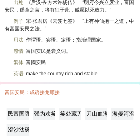
出处
《后汉书·方术许杨传》：“明府今兴立废业，富国
安民，谣童之言，将有征于此，诚愿以死效力。”
例子
宋·张君房《云笈七签》：“上有神仙抱一之道，中
有富国安民之法。”
用法
作谓语、宾语、定语；指治理国家。
感情
富国安民是褒义词。
繁体
富國安民
英语
make the country rich and stable
富国安民：成语接龙顺接
民富国强
强为欢笑
笑处藏刀
刀山血海
海晏河澄
澄沙汰砾