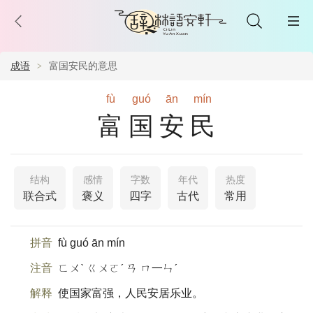
成语
富国安民的意思
fù
guó
ān
mín
富国安民
结构
感情
字数
年代
热度
联合式
褒义
四字
古代
常用
拼音
fù guó ān mín
注音
ㄈㄨˋ ㄍㄨㄛˊ ㄢ ㄇ一ㄣˊ
解释
使国家富强，人民安居乐业。