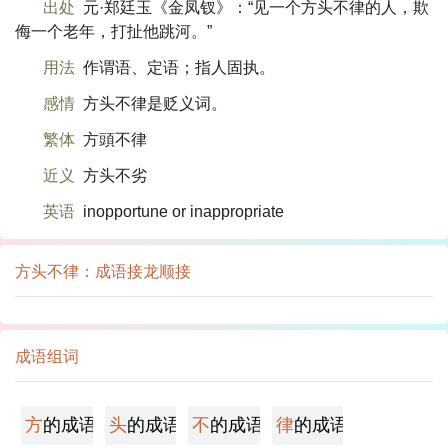
出处
元·郑廷玉《金凤钗》：“见一个方头不律的人，欺
侮一个老年，打扯他跳河。”
用法
作谓语、定语；指人固执。
感情
方头不律是贬义词。
繁体
方頭不律
近义
方头不劣
英语
inopportune or inappropriate
方头不律：成语接龙顺接
成语组词
方
的成语
头
的成语
不
的成语
律
的成语