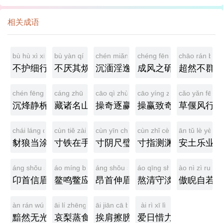
相关成语
bù hù xì xíng
bù yàn qí fán
chén miǎn yín yì
chéng fēng zhī zhuó
chāo rán bù 
不护细行
不厌其烦
沉湎淫逸
成风之斫
超然不群
chén fēng jìng tuò
cáng zhū míng shān
cāo qì zhù yíng
cāo yíng zhì qí
cǎo yǎn fēng 
沉烽静柝
藏诸名山
操奇逐赢
操赢致奇
草偃风行
chái láng dāng tú
cùn tiě zài shǒu
cùn yīn chǐ bì
cùn zhǐ cè yuān
ān tǔ lè yè
豺狼当涂
寸铁在手
寸阴尺璧
寸指测渊
安土乐业
áng shǒu shēn méi
áo míng biē yīng
áng shǒu shēn méi
áo qīng shǒu dàn
ào nì zì ruò
卬首信眉
鳌鸣鳖应
昂首伸眉
熬清守淡
傲睨自若
àn rán wú guāng
āi lí zhēng shí
āi jiān cā bǎng
ài rì xī lì
黯然无光
哀梨蒸食
挨肩擦膀
爱日惜力