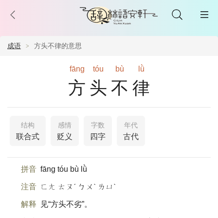
成语
方头不律的意思
fāng
tóu
bù
lǜ
方头不律
结构
感情
字数
年代
联合式
贬义
四字
古代
拼音
fāng tóu bù lǜ
注音
ㄈㄤ ㄊㄡˊ ㄅㄨˋ ㄌㄩˋ
解释
见“方头不劣”。