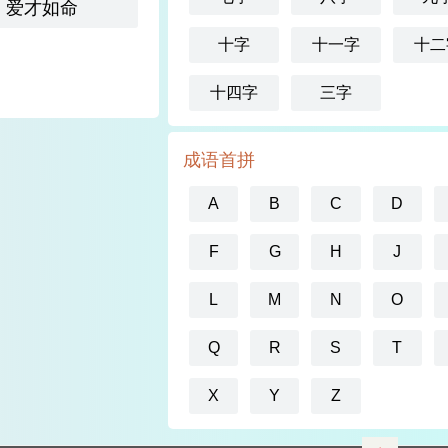
爱才如命
十字
十一字
十二
十四字
三字
成语首拼
A
B
C
D
F
G
H
J
L
M
N
O
Q
R
S
T
X
Y
Z