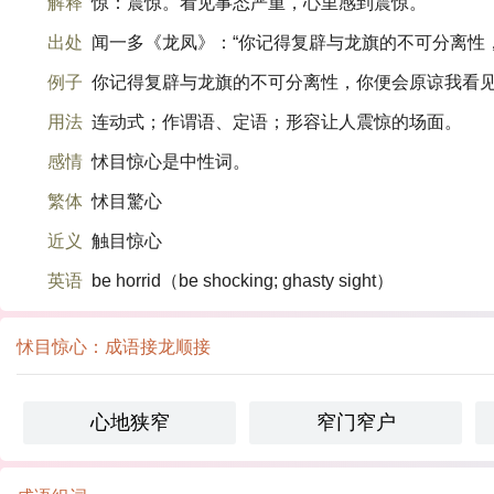
解释
惊：震惊。看见事态严重，心里感到震惊。
出处
闻一多《龙凤》：“你记得复辟与龙旗的不可分离性，
例子
你记得复辟与龙旗的不可分离性，你便会原谅我看见
用法
连动式；作谓语、定语；形容让人震惊的场面。
感情
怵目惊心是中性词。
繁体
怵目驚心
近义
触目惊心
英语
be horrid（be shocking; ghasty sight）
怵目惊心：成语接龙顺接
心地狭窄
窄门窄户