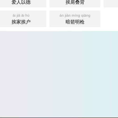
爱人以德
挨肩叠背
āi jiā āi hù
àn jiàn míng qiāng
挨家挨户
暗箭明枪