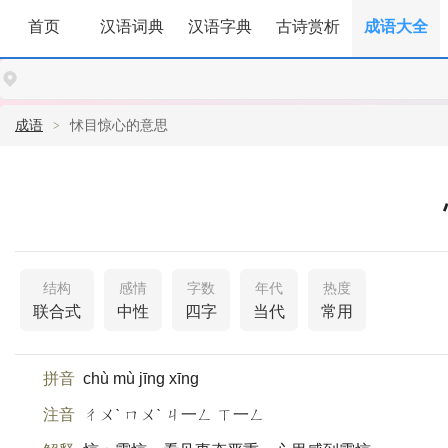
首页
汉语词典
汉语字典
古诗赏析
成语大全
成语
怵目惊心的意思
结构
感情
字数
年代
热度
联合式
中性
四字
当代
常用
拼音
chù mù jīng xīng
注音
ㄔㄨˋ ㄇㄨˋ ㄐ一ㄥ ㄒ一ㄥ