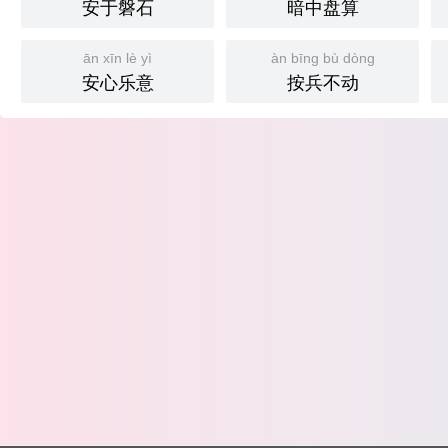
安于磐石
暗中盘算
ān xīn lè yì
àn bīng bù dòng
安心乐意
按兵不动