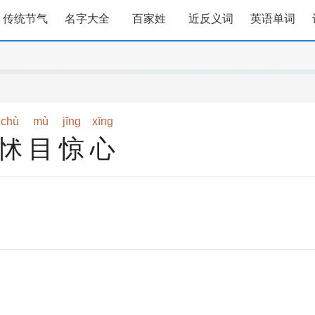
传统节气
名字大全
百家姓
近反义词
英语单词
chù
mù
jīng
xīng
怵目惊心