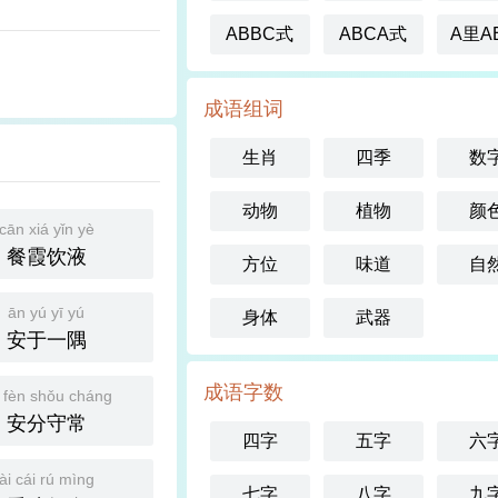
ABBC式
ABCA式
A里A
成语组词
生肖
四季
数
动物
植物
颜
cān xiá yǐn yè
餐霞饮液
方位
味道
自
ān yú yī yú
身体
武器
安于一隅
成语字数
 fèn shǒu cháng
安分守常
四字
五字
六
ài cái rú mìng
七字
八字
九