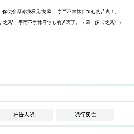
你便会原谅我看见‘龙凤’二字而不禁怵目惊心的苦衷了。”
“龙凤”二字而不禁怵目惊心的苦衷了。（闻一多《龙凤》）
户告人晓
晓行夜住