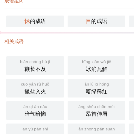
成语组词
怵
的成语
目
的成语
相关成语
biān cháng bù jí
bīng xiāo wǎ jiě
鞭长不及
冰消瓦解
cuō yán rù huǒ
àn lǜ xī hóng
撮盐入火
暗绿稀红
àn qì àn nǎo
áng shǒu shēn méi
暗气暗恼
昂首伸眉
ān yú pán shí
àn zhōng pán suàn