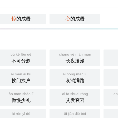
惊
的成语
心
的成语
bù kě fēn gē
cháng yè màn màn
不可分割
长夜漫漫
āi mén āi hù
āi hóng mǎn lù
挨门挨户
哀鸿满路
ào màn shǎo lǐ
ài fà shuāi róng
ān
傲慢少礼
艾发衰容
ài rén yǐ dé
āi jiān dié bèi