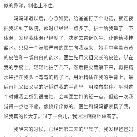
似的鼻涕，制也止不住。
妈妈知道以后，心急如焚，给爸爸打了个电话，就连夜
把我送到了医院，那时已经是一点多了。护士给我量了一下
体温，发现我体温已经度了，决定去告诉医生，让他给我挂
盐水。只见一个满脸严肃的医生向我走来，她手中拿着黄黄
的皮管和一袋白白的药水。医生先用又粗又长的皮管，绑在
我的手腕上，轻轻地拍了几下，然后把皮管解下来，再把药
水袋挂在我头上弯弯的钩子上，用酒精插在我的手背上，最
后再把又细又尖的针插进我的手背里，用胶布黏住。平时这
个时候我会感到很害怕，会叫医生打的轻一点，但这一次我
觉得一点也不痛，像挠痒痒似的。医生和妈妈都表扬了我，
说我真的长大了。过了一会儿，我迷迷糊糊地睡着了。
我醒来的时候，已经是第二天的早晨了。我发现爸爸妈