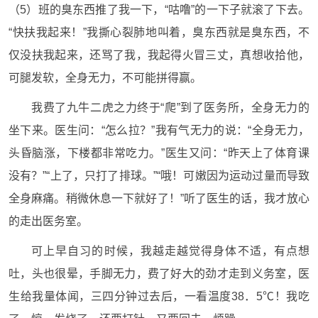
（5）班的臭东西推了我一下，“咕噜”的一下子就滚了下去。
“快扶我起来！”我撕心裂肺地叫着，臭东西就是臭东西，不
仅没扶我起来，还骂了我，我起得火冒三丈，真想收拾他，
可腿发软，全身无力，不可能拼得赢。
我费了九牛二虎之力终于“爬”到了医务所，全身无力的
坐下来。医生问：“怎么拉？”我有气无力的说：“全身无力，
头昏脑涨，下楼都非常吃力。”医生又问：“昨天上了体育课
没有？”“上了，只打了排球。”“哦！可嫩因为运动过量而导致
全身麻痛。稍微休息一下就好了！”听了医生的话，我才放心
的走出医务室。
可上早自习的时候，我越走越觉得身体不适，有点想
吐，头也很晕，手脚无力，费了好大的劲才走到义务室，医
生给我量体闻，三四分钟过去后，一看温度38．5℃！我吃