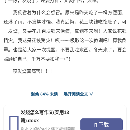
了一惊，发烧了，还要打针，又要回去，烦躁。
我反省着为什么会感冒。原来是昨天吃了一桶方便面，
还淋了雨，不发烧才怪。我真后悔，花三块钱吃饱肚子，可
一发烧，又要花几百块钱来治病，真划不来啊！人家说花钱
挡灾，我这是花钱受灾！哎~~~~吸取这一次教训吧！算我倒
霉。也是给大家一次提醒，不要乱吃东西。冬天来了，要会
照顾好自己，千万不要和我一样！
哎发烧真痛苦！！！
发烧怎么写作文3
剩余 84% 未读
展开阅读全文 ∨
我幼儿园的时候，得过一次最严重的病，连续发烧七天
发烧怎么写作文(实用13
七夜，住进了医院，所有的学习和培训都请假了。
篇).docx
下载
每天妈妈都会给我倒水擦身体，想让我降温舒服点。可
将本文的Word文档下载到电脑