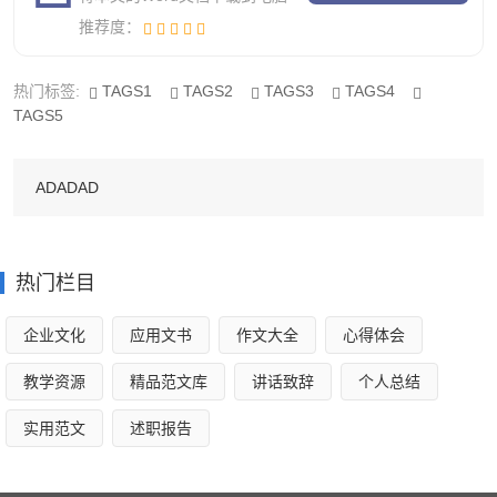
是我的头还是晕乎乎的，连说话的力气也没有。住院的感觉
推荐度：
真难受，每次只能吃咸鱼和粥，又不能和小朋友一起玩，就
像关_一样。
热门标签:
TAGS1
TAGS2
TAGS3
TAGS4
TAGS5
我一直想吃一碗面条，但是妈妈把面条端过来时，我又
不想吃了，感觉人在一个颠倒的世界，一点力气也没有，只
ADADAD
能躺倒在病床上。
经过医生、护士的治疗和爸爸妈妈的悉心照料，我的病
热门栏目
终于一天一天地好起来。我以后再也不想发烧了，真得太难
受了，还让爸爸妈妈担心。
企业文化
应用文书
作文大全
心得体会
教学资源
精品范文库
讲话致辞
个人总结
发烧怎么写作文4
实用范文
述职报告
一天晚上，我突然发起了高烧。妈妈不在家，爸爸摸着
我的头说：“怎么这么烫，是不是发烧了？”听到爸爸沙哑的