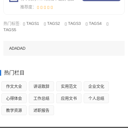
20多个，这是质的飞跃。
推荐度：
一个团队在遇到困难的时候，成员必须各抒己见，才能
最大限度地解决困难。这不是一个很好的例子吗？
热门标签:
TAGS1
TAGS2
TAGS3
TAGS4
TAGS5
跳大绳比赛有感作文3
ADADAD
星期五试验试验小学一、二、三年级举行了跳绳比赛，
我被选上了代表202班参加这次比赛。
热门栏目
下午上了两节课后，同学们就拿着自己的绳子到操场上
去集合，我来到操场上一看已经是人山人海，大家都已经迫
作文大全
讲话致辞
实用范文
企业文化
不及待地在练习着，好像都要拿第一名。体育老师一声哨
心得体会
工作总结
应用文书
个人总结
响，201班就开始比赛，同学们都沸腾起来“加油！加油！”拉
教学资源
述职报告
拉队员使劲的喊着。一分钟很快过去了，该轮到我们班了，
我鼓足勇气一口气跳了一百下，中间没有断一下，耳边只听