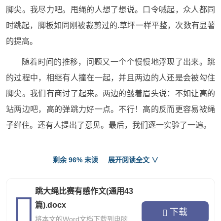
脚尖。我尽力吧。甩绳的人想了想说。口令喊起，众人都同
时跳起，脚板如同刚被裁剪过的.草坪一样平整，次数有显著
的提高。
随着时间的推移，问题又一个个慢慢地浮现了出来。跳
的过程中，相继有人撞在一起，并且两边的人还是会被勾住
脚尖。我们有商讨了起来。两边的皱着眉头说：不如让高的
站两边吧，高的弹跳力好一点。不行！高的反而更容易被绳
子绊住。还有人提出了意见。最后，我们逐一实验了一遍。
在实验期间，一个人有点惊讶又有点沮丧地说：哇，那
剩余 96% 未读
展开阅读全文 ∨
是女生吗？跳那么多。这个发现令我们加紧了速度，并用最
好的方案跳了起来。大家的融洽度明显提高，次数也提高
跳大绳比赛有感作文(通用43
着。有人忍不住，大声细数着：1！2！3！有的体力不支，
篇).docx
停了下来。最终的结果虽然看起来没女生多，但却先前多了
下载
将本文的Word文档下载到电脑