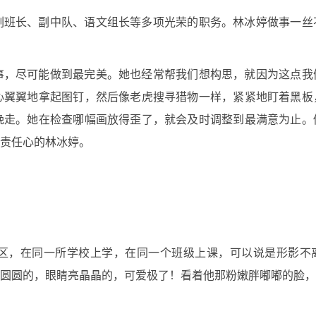
副班长、副中队、语文组长等多项光荣的职务。林冰婷做事一丝
事，尽可能做到最完美。她也经常帮我们想构思，就因为这点我
心翼翼地拿起图钉，然后像老虎搜寻猎物一样，紧紧地盯着黑板
晚走。她在检查哪幅画放得歪了，就会及时调整到最满意为止。
责任心的林冰婷。
区，在同一所学校上学，在同一个班级上课，可以说是形影不
圆圆的，眼睛亮晶晶的，可爱极了！看着他那粉嫩胖嘟嘟的脸，