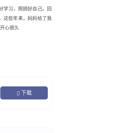
好学习，照顾好自己。回
。这些年来，妈妈给了我
开心很久
字，有点儿心不在焉。这
下载
要用心，你长耳朵长哪去
眼泪。
爸人影，心里很是生气。
，“扑哧”一声笑了。