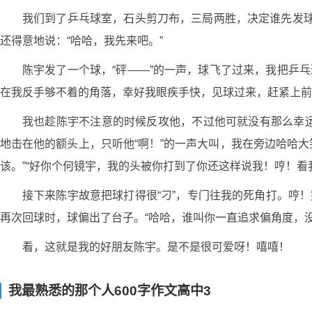
我们到了乒乓球室，石头剪刀布，三局两胜，决定谁先发球
还得意地说：“哈哈，我先来吧。”
陈宇发了一个球，“砰——”的一声，球飞了过来，我把乒
在我反手够不着的角落，幸好我眼疾手快，见球过来，赶紧上前
我也趁陈宇不注意的时候反攻他，不过他可就没有那么幸
地击在他的额头上，只听他“啊！”的一声大叫，我在旁边哈哈大
该。”“好你个何镜宇，我的头被你打到了你还这样说我！哼！看
接下来陈宇故意把球打得很“刁”，专门往我的死角打。哼
再次回球时，球偏出了台子。“哈哈，谁叫你一直追求偏角度，
看，这就是我的好朋友陈宇。是不是很可爱呀！嘻嘻！
我最熟悉的那个人600字作文高中3