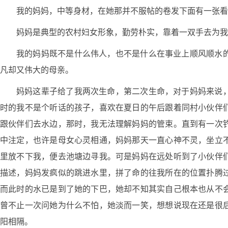
我的妈妈，中等身材，在她那并不服帖的卷发下面有一张看
妈妈是典型的农村妇女形象，勤劳朴实，靠着一双手去为我
我的妈妈既不是什么伟人，也不是什么在事业上顺风顺水
凡却又伟大的母亲。
妈妈这辈子给了我两次生命，第二次生命，对于妈妈来说
时的我不是个听话的孩子，喜欢在夏日的午后跟着同村小伙伴
跟伙伴们去水边，那时，我无法理解妈妈的管束。直到有一次
中注定，也许是母女心灵相通，妈妈那天一直心神不灵，坐立
里放不下我，便去池塘边寻我。可是妈妈在远处听到了小伙伴
描述，妈妈发疯似的跳进水里，拼了命的往我所在的位置扑腾
而此时的水已是到了她的下巴，她却不知其实自己根本也从不
曾不止一次问她为什么不怕，她淡而一笑，想想说现在还是很
阳相隔。