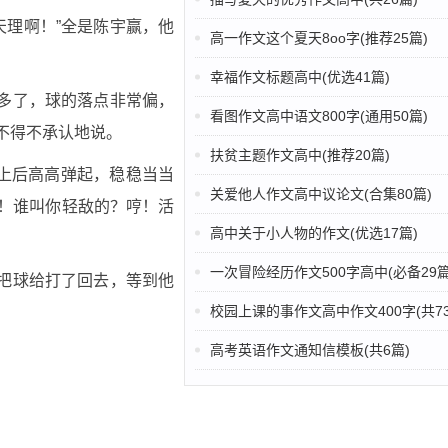
天理啊！”全是陈宇赢，他
高一作文这个夏天8oo字(推荐25篇)
幸福作文标题高中(优选41篇)
猾多了，球的落点非常偏，
看图作文高中语文800字(通用50篇)
不得不承认地说。
扶贫主题作文高中(推荐20篇)
上后高高弹起，稳稳当当
关爱他人作文高中议论文(合集80篇)
啦！谁叫你轻敌的？哼！活
高中关于小人物的作文(优选17篇)
一次冒险经历作文500字高中(必备29篇
又把球给打了回去，等到他
校园上课的事作文高中作文400字(共73
高考英语作文通知信模板(共6篇)