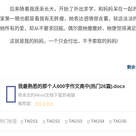
后来随着我逐渐长大，开始了外出求学，和妈妈呆在一起
家第一眼也都是看我有无胖瘦，她表达感情很含蓄，就这淡淡
她所有的爱，却从不要求回报。偶尔跟她撒撒娇，她便觉得满足
这就是我的妈妈，一个只会付出，不予索取的妈妈!
我最熟悉的那个人600字作文高中4
剩余
在记忆的相册中一页一页的翻过，都时常出现了那个人的身
我最熟悉的那个人600字作文高中(热门26篇).docx
印象中的爸爸是严厉的，只要一发火，那真如老虎一声吼
将本文的Word文档下载到电脑
时，爸爸过来了，看着我写的字，火就蹿上来了：“你看你写
推荐度：
了……”骂了一大堆，唾沫满天飞，让我越听越不是味儿。当时
虽然爸爸很严厉，但也有幽默风趣的一面。他经常给我讲
热门标签:
TAGS1
TAGS2
TAGS3
TAGS4
TAGS5
终于，爸爸来了，见到我生气的样子，便跳下摩托车，跑到我面前