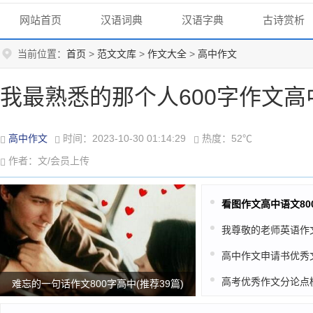
网站首页
汉语词典
汉语字典
古诗赏析
当前位置：
首页
>
范文文库
>
作文大全
>
高中作文
我最熟悉的那个人600字作文高中
高中作文
时间：2023-10-30 01:14:29
热度：52℃
作者：文/会员上传
难忘的一句话作文800字高中(推荐39篇)