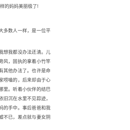
样的妈妈美丽极了!
大多数人一样，是一位平
我想我都没办法还清。儿
旁风，固执的拿着小竹竿
有其他办法了。也许是命
家唠嗑的，后来却由于心
哪里。听着小伙伴的结巴
依旧沉在水里不见踪迹，
妈的手中。事后爸爸和我
嘘不已，差点就与妻女阴