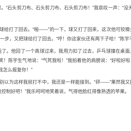
。“石头剪刀布、石头剪刀布、石头剪刀布！”我哀叹一声：“没
乓球给打了回去。“啪——”的一下，球又打了回来，这次他可狡
一步，又把球给打了回去。“哼！你这家伙还有两下子哈！”陈宇
运了。他回了一个高球过来，我用力扣了过去，乒乓球撞在桌面
笑！陈宇生气地说：“气死我啦！”我拍着他的肩膀说：“好啦好
我怎么报复你！”
！别以为这样我就打不中，我还是一样能接到。“砰——”果然我
没控制好吧！”我乐呵呵地笑着说，气得他脸红得像熟透的苹果。