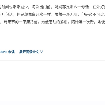
的时间也渐渐减少，每次出门前，妈妈都是那么一句话：在外好
的几句话，但是却像白开水一样，虽然平淡无味，但是必不可少
，母亲节的一束康乃馨，她便感动的落泪，陪她逛一次街，她便
 88% 未读
展开阅读全文 ∨
影，那就是爸爸。
，威风凛凛，令人大气都不敢出。记得有一次，我正在写毛笔
的字，东倒西歪，哪像个字！写个毛笔字都写不好，都说了写字
，我的两眼早已成了“泪眼”，待爸爸出去后，连忙用手偷偷地抹
笑话，也常常逗我开心。一次，我放学回家，等了半天也没见爸
，做出害怕的样子：“臣救驾来迟，还请公主殿下恕罪！”我听着