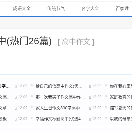
成语大全
传统节气
名字大全
百家姓
(热门26篇)
[ 高中作文 ]
看图作文高中语文800字(通用50篇)
给自己的信高中作文(优选69篇)
12-09
12-09
我尊敬的老师英语作文高中(热门15篇)
那一次我哭了作文高中作文600字(精选61篇)
12-09
12-09
高中作文申请书优秀文章(推荐12篇)
家人生日作文800字高中作文(推荐47篇)
12-09
12-09
高考优秀作文分论点模板(精选4篇)
幸福作文标题高中(优选41篇)
12-09
12-09