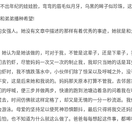
不出年纪的娃娃脸，弯弯的眉毛似月牙，乌黑的眸子似珍珠，这
和弟弟播种希望!
的女强人。她没有文章中描述的那样有着优秀的事迹，她就是和
，她认为是她该做的，可对于我，不管是这辈子，还是下辈子，
们去钓虾，尽管妈妈一次又一次的制止我，我却只当她的话是耳
钓虾时，我不慎跌落水中，小伙伴们除了惊呆以及呼喊之外，没
不安，这是后来她和我说的。妈妈那天原本打算不管我，去邻居
们的呼喊，便三步并做两步，快速的跑到池塘边着急的问着我在
过去，时间仿佛就这样定格了，却又是无情的一分一秒流逝。我
会游泳。母爱的坚持足以使死神恐惧颤抖，最后只得将我交还妈
后怕，也不知道为什么就这么做了。爸爸每每想起这件事，都唏