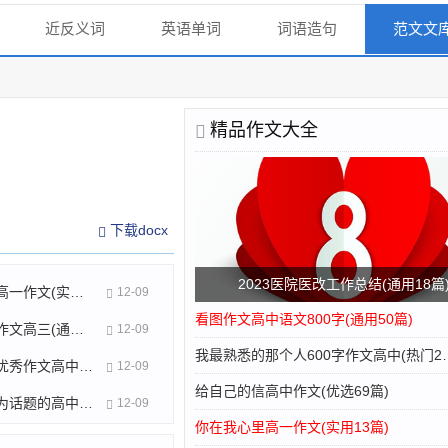
近反义词
英语单词
词语造句
范文文
精品作文大全
下载docx
2023医院医改工作总结(通用18篇
你在我心里高一作文(实用13篇)
12-09
看图作文高中语文800字(通用50篇)
家庭教育的作文高三(通用26篇)
12-09
我最熟悉的那个人6
描写夏天的优秀作文高中(共26篇)
12-09
给自己的信高中作文(优选69篇)
以我的母亲为话题的高中作文(热门17篇)
12-09
你在我心里高一作文(实用13篇)