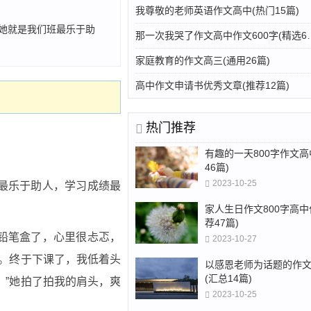
我尊敬的老师英语作文高中(热门15篇)
。她就是我们班最乐于助
那一次我哭了作文高
家庭教育的作文高三(通用26篇)
高中作文申请书优秀文章(推荐12篇)
热门推荐
有趣的一天800字作文高
46篇)
2023-10-25
最乐于助人，学习成绩最
家人生日作文800字高中
荐47篇)
铅笔盒了，心里很忐忑，
2023-10-27
评。终于下课了，我低着头
以感恩老师为话题的作
(汇总14篇)
。”她拍了拍我的肩头，爽
2023-10-25