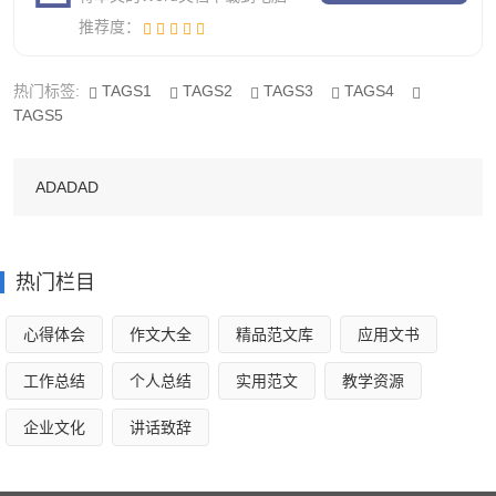
档、资料多加熟悉，使档案工作纳入公司要求的规范化和精
推荐度：
细化轨道，同时也方便同事们查阅。
热门标签:
TAGS1
TAGS2
TAGS3
TAGS4
除此之外，配合同事工作、认真完成交办的各项任务也
TAGS5
是我的主要工作之一。虽然工作很琐碎，但我仍会以积极的
心态去对待，力所能及的去完成。
ADADAD
三、存在的不足与今后的努力方向
通过三个月的工作，我发现了自身存在的很多缺点与不
热门栏目
足。例如与同事们沟通少，学习工作的主动性不强，工作时
缺乏思考，也不注意总结，尤其是在工作中细心不够，又容
心得体会
作文大全
精品范文库
应用文书
易急躁，在很多事情的处理上都不成熟，做不到统筹规划。
工作总结
个人总结
实用范文
教学资源
这些都是导致工作出现错误、给同事带来麻烦的主要原因。
企业文化
讲话致辞
在今后工作中，除了一如既往地听从各级领导安排，虚心向
各位领导和同事学习他们对待工作的认真态度和强烈的责任