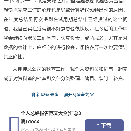
一个0和少一个0就是天壤之别。但是越急躁就越容易出错，
想快点完成工作的心理也是导致计算错误频频出现的原因。
在年度总结里再次提到在试用期总结中已经提过的这个问
题，我自己实在觉得很不好意思也很愧疚。在今后的工作中
我会继续向老员工们学习，认真负责，戒骄戒躁，尤其是对
数据的统计上，应细心的进行检查，哪怕多算一次也要保证
其正确性。
为迎接总公司的秋查工作，我作为资料员和同事一起完
成了对资料室的档案和文件分类整理、编目、装订、补充、
更换装具、标签，并输入微机的工作。虽然期间也很努力，
剩余 62% 未读
展开阅读全文 ∨
但是在事实面前我不能不承认自己的工作做的很不到位，质
量不高。这和我平时对资料室的文档和资料的了解不够细，
个人总结报告范文大全(汇总3
不够实，不够充分有直接的原因。在今后对资料室的工作中
篇).docx
下载
我一定端正态度，认真对待，加强主动性，通过对各类文
将本文的Word文档下载到电脑