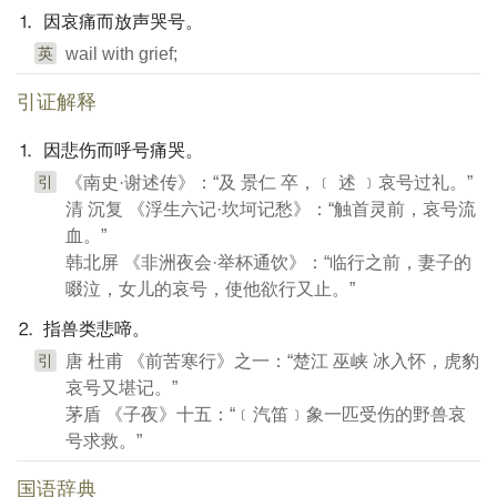
⒈ 因哀痛而放声哭号。
英
wail with grief;
引证解释
⒈ 因悲伤而呼号痛哭。
引
《南史·谢述传》：“及 景仁 卒，﹝ 述 ﹞哀号过礼。”
清 沉复 《浮生六记·坎坷记愁》：“触首灵前，哀号流
血。”
韩北屏 《非洲夜会·举杯通饮》：“临行之前，妻子的
啜泣，女儿的哀号，使他欲行又止。”
⒉ 指兽类悲啼。
引
唐 杜甫 《前苦寒行》之一：“楚江 巫峡 冰入怀，虎豹
哀号又堪记。”
茅盾 《子夜》十五：“﹝汽笛﹞象一匹受伤的野兽哀
号求救。”
国语辞典