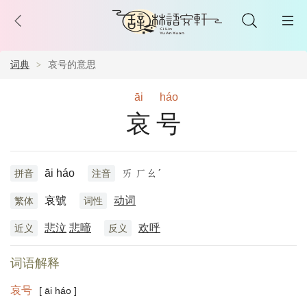
词典
哀号的意思
āi
háo
哀号
āi háo
ㄞ ㄏㄠˊ
拼音
注音
哀號
动词
繁体
词性
悲泣
悲啼
欢呼
近义
反义
词语解释
哀号
[ āi háo ]