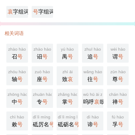
哀
字组词
号
字组词
相关词语
zhào hào
zhào hào
yú hào
zhuī hào
wèi hào
召
号
诏
号
禺
号
追
号
谓
号
zhóu hào
zuò hào
zhì āi
wǎng hào
zūn hào
轴
号
座
号
致
哀
往
号
尊
号
zhōng hào
zhuān hào
zhǎng hào
wū hū āi zāi
chán hào
中
号
专
号
掌
号
呜呼
哀
哉
禅
号
chì hào
dǐ lì míng hào
dǐ lì míng hào
dì hào
fú hào
敕
号
砥厉名
号
砥砺名
号
谛
号
孚
号