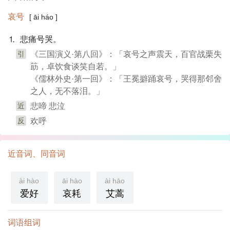
哀号
[ āi háo ]
⒈ 悲痛号哭。
引
《三国演义·第八回》：「哀号之声震天，百官战栗失
筯，卓饮食谈笑自若。」
《儒林外史·第一回》：「王冕擗踊哀号，哭得那邻舍
之人，无不落泪。」
近
悲啼 悲泣
反
欢呼
近音词、同音词
ài hào
āi hào
ài hāo
爱好
哀耗
艾蒿
词语组词