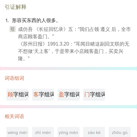
引证解释
⒈ 形容买东西的人很多。
引
成仿吾 《长征回忆录》五：“我们占领 遵义 后，全市
商店顾客盈门。”
《苏州日报》1991.3.20：“耳闻目睹这副回文联的无
不想做‘天上客’，于是带来小店顾客盈门，买卖兴
隆。”
词语组词
顾
字组词
客
字组词
盈
字组词
门
字组词
相关词语
wèng mén
zhì mén
yōng mén
záo kè
zhōu gù