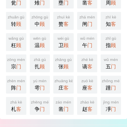
瓮
门
雉
门
壅
门
凿
客
周
顾
zhuǎn gù
zhōng gù
zhuì kè
zhá mén
zhī kè
转
顾
中
顾
赘
客
闸
门
知
客
wǎng gù
wēn gù
wèi gù
wǔ mén
zhǐ gù
枉
顾
温
顾
卫
顾
午
门
指
顾
zōng mén
zhā gù
zhāng gù
zhé kè
wǔ mén
宗
门
扎
顾
张
顾
谪
客
五
门
zhèn mén
yú mén
zhuāng kè
zuò kè
zhǒng mén
阵
门
雩
门
庄
客
座
客
踵
门
zhá kè
zhēng mén
záo mén
zhào kè
jìng mén
札
客
争
门
凿
门
赵
客
凈
门