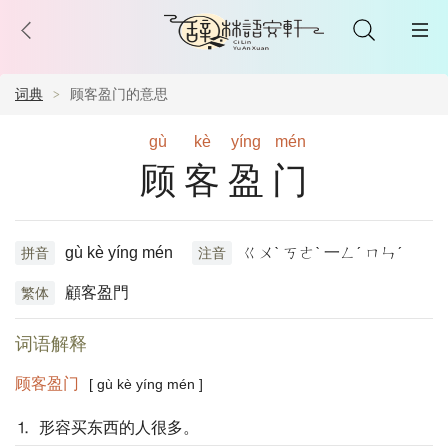
词典
顾客盈门的意思
gù
kè
yíng
mén
顾客盈门
gù kè yíng mén
ㄍㄨˋ ㄎㄜˋ 一ㄥˊ ㄇㄣˊ
拼音
注音
顧客盈門
繁体
词语解释
顾客盈门
[ gù kè yíng mén ]
⒈ 形容买东西的人很多。