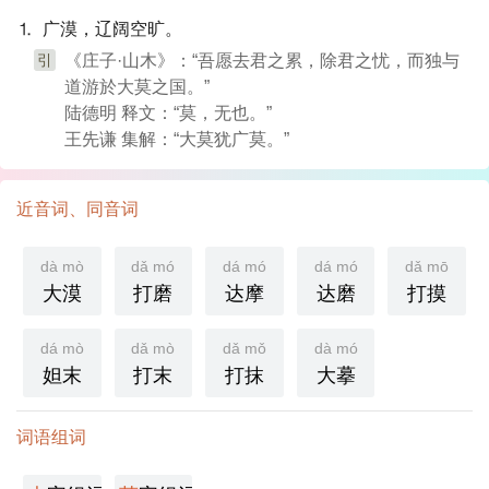
⒈ 广漠，辽阔空旷。
引
《庄子·山木》：“吾愿去君之累，除君之忧，而独与
道游於大莫之国。”
陆德明 释文：“莫，无也。”
王先谦 集解：“大莫犹广莫。”
近音词、同音词
dà mò
dǎ mó
dá mó
dá mó
dǎ mō
大漠
打磨
达摩
达磨
打摸
dá mò
dǎ mò
dǎ mǒ
dà mó
妲末
打末
打抹
大摹
词语组词