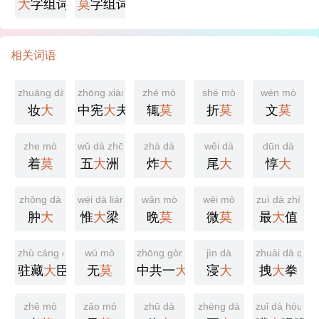
大
字组词
莫
字组词
相关词语
zhuāng dà
zhōng xiàn dài fū
zhé mò
shé mò
wén mò
妆
大
中宪
大
夫
辄
莫
折
莫
文
莫
zhe mò
wǔ dà zhōu
zhà dà
wěi dà
dūn dà
着
莫
五
大
洲
炸
大
尾
大
惇
大
zhǒng dà
wéi dà liáng
wǎn mò
wēi mò
zuì dà zhí
肿
大
惟
大
梁
晩
莫
微
莫
最
大
值
zhù cáng dà chén
wú mò
zhōng gòng yī dà
jìn dà
zhuài dà quá
驻藏
大
臣
无
莫
中共一
大
寖
大
拽
大
拳
zhě mò
zǎo mò
zhū dà
zhèng dà
zuǐ dà hóu ló