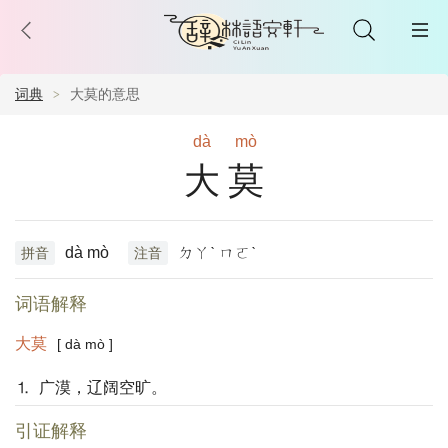
词典
大莫的意思
dà
mò
大莫
dà mò
ㄉㄚˋ ㄇㄛˋ
拼音
注音
词语解释
大莫
[ dà mò ]
⒈ 广漠，辽阔空旷。
引证解释