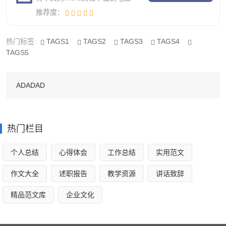
推荐度：
他们总会给孩子报很多不感兴趣的学习班，而我就是其中一
个。
热门标签:
TAGS1
TAGS2
TAGS3
TAGS4
每当周末的时候，我都要去学跳舞，跳舞是我最不想学
TAGS5
的东西，每次到舞蹈班，都很想快点下课，不想在里面多呆
一分钟。而且，每天晚上我还要在家里练基本功，比如下
ADADAD
腰、劈叉……有一天，我听见了隔壁邻居小小拉琴的声音，
每当小小拉错了一个音符，他的爸爸就会狠狠的批评她。
热门栏目
一个月过去了，结果我什么都没有学好，隔壁邻居小小
拉的琴还是老曲子。有一天，妈妈问我：“乖女儿，我让你学
个人总结
心得体会
工作总结
实用范文
跳舞也有一段时间了，为什么你没有进步呢？”听了妈妈的话
作文大全
述职报告
教学资源
讲话致辞
后，我什么也没有说，妈妈似乎也明白了我的想法，意味深
精品范文库
企业文化
长地对我说：“孩子，喜欢什么，不喜欢什么，一定要及时跟
妈妈沟通，不要一个人闷在心里，因为咱们是这个世界上最