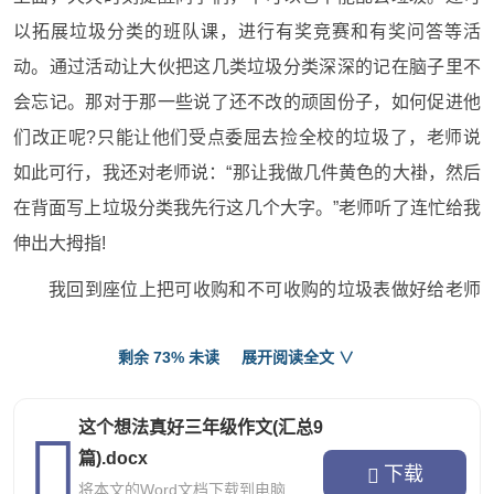
以拓展垃圾分类的班队课，进行有奖竞赛和有奖问答等活
动。通过活动让大伙把这几类垃圾分类深深的记在脑子里不
会忘记。那对于那一些说了还不改的顽固份子，如何促进他
们改正呢?只能让他们受点委屈去捡全校的垃圾了，老师说
如此可行，我还对老师说：“那让我做几件黄色的大褂，然后
在背面写上垃圾分类我先行这几个大字。”老师听了连忙给我
伸出大拇指!
我回到座位上把可收购和不可收购的垃圾表做好给老师
看，老师二话不说就把它贴在门上，我每次看到他感觉好高
剩余 73% 未读
展开阅读全文 ∨
兴呀!
这个想法真好三年级作文4
这个想法真好三年级作文(汇总9
篇).docx
下载
我最近发现，有很多家长想让自己的孩子将来有出息，
将本文的Word文档下载到电脑