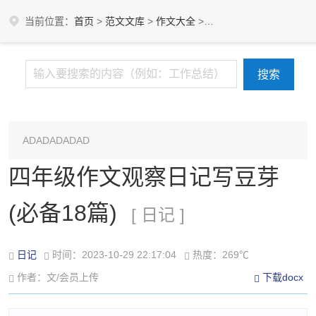
当前位置：
首页
>
范文文库
>
作文大全
>
日记
ADADADADAD
四年级作文观察日记写豆芽
(必备18篇)
[ 日记 ]
日记
时间：2023-10-29 22:17:04
热度：269℃
作者：文/会员上传
下载docx