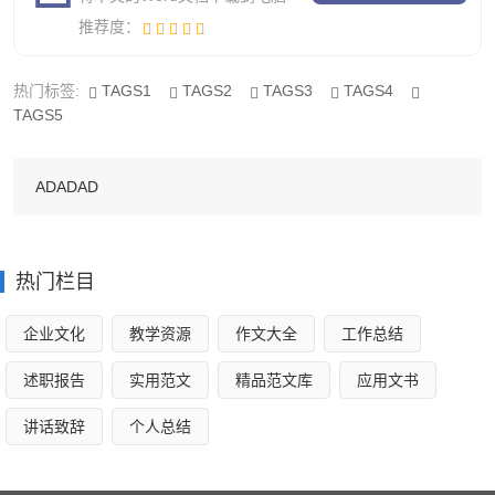
管理工作效率。同时完善了实物档案、声像档案、科技档案
推荐度：
等专业档案的归档立卷工作。做好文件汇编，档案利用效果
汇编，各类案卷目录和有关资料汇编。为领导提供决策依
热门标签:
TAGS1
TAGS2
TAGS3
TAGS4
据、为部门提供凭证依据，不断提高档案的利用价值。
TAGS5
二、完善管理制度，做好档案工作
ADADAD
档案工作紧紧围绕“五有”工作部署，即有分管领导、有
档案工作员、有档案装具、有各门类档案、有档案管理制
度。做到热心、恒心、耐心和细心，不断完善档案制度，加
热门栏目
强档案业务建设，不断探索创新，使档案工作迈上了新的台
企业文化
教学资源
作文大全
工作总结
阶。
述职报告
实用范文
精品范文库
应用文书
完善管理制度。制订了档案工作的领导与档案人员岗位
讲话致辞
个人总结
责任制，制定和完善了档案工作管理目标制度，狠抓薄弱环
节，使档案工作逐步纳入规范化、制度化。加强档案业务建