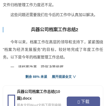
文件归档管理工作力度还不足。
这些问题还需要我们在今后的工作中认真加以解决。
兵器公司档案工作总结2
今年以来，档案工作在高层的领导和支持下，紧紧围绕
“档案为经济发展服务”的目标，较好地完成了年度工作任
务。以下是今年的档案管理工作总结。
一、进档案改革，提供决策依据
剩余 88% 未读
展开阅读全文 ∨
根据推进档案立卷改革工作的进一步要求，在业务指导
科的精心指导下，综合档案室文书档案仍然以“件”为单位，
兵器公司档案工作总结(10
整理归档。通过档案进一步立卷改革，我们体会到，利用档
篇).docx
案方便快捷，而且规范安全，方便查找、借阅，提高了档案
下载
将本文的Word文档下载到电脑