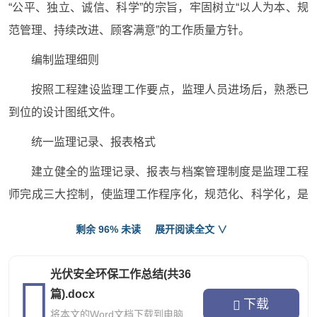
“公平、独立、诚信、科学”的宗旨，牢固树立“以人为本、规
范管理、持续改进、顾客满意”的工作质量方针。
编制监理细则
按照工程建设监理工作要点，监理人员进场后，熟悉已
到位的设计图纸文件。
统一监理记录、报表格式
建立健全的监理记录、报表与档案管理制度是监理工程
师完成三大控制，使监理工作程序化，规范化、科学化，是
全面有效地执行合同的重要保证。监理部进驻现场后，组织
剩余 96% 未读
展开阅读全文 ∨
召开资料专题会议，根据建设单位资料归档要求，认真向施
工单位交代各种施工原始记录表及监理表格，检验表格，试
光伏安全环保工作总结(共36
验、计量支付和质量评定等表格填写、使用。工程管理资料
篇).docx
下载
编号、格式根据协鑫项目资料管理规程进行编制；工程报验
将本文的Word文档下载到电脑