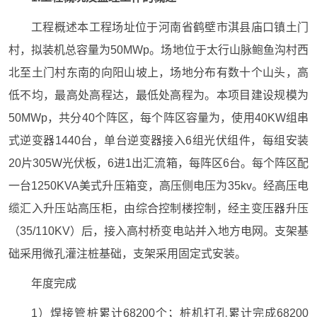
工程概述本工程场址位于河南省鹤壁市淇县庙口镇土门
村，拟装机总容量为50MWp。场地位于太行山脉鲍鱼沟村西
北至土门村东南的向阳山坡上，场地分布有数十个山头，高
低不均，最高处高程达，最低处高程为。本项目建设规模为
50MWp，共分40个阵区，每个阵区容量为，使用40KW组串
式逆变器1440台，单台逆变器接入6组光伏组件，每组安装
20片305W光伏板，6进1出汇流箱，每阵区6台。每个阵区配
一台1250KVA美式升压箱变，高压侧电压为35kv。经高压电
缆汇入升压站高压柜，由综合控制楼控制，经主变压器升压
（35/110KV）后，接入高村桥变电站并入地方电网。支架基
础采用微孔灌注桩基础，支架采用固定式安装。
年度完成
1）焊接管桩累计68200个；桩机打孔累计完成68200