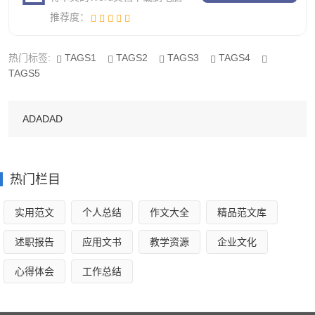
资料，报审表根据监理规范20xx版。工程施工记录土建和安
推荐度：
装工程，要求根据，《电力建设施工质量验收及评价规程》
进行填写。
热门标签:
TAGS1
TAGS2
TAGS3
TAGS4
TAGS5
制定了监理各种相应的工作程序1）施工组织设计审批
程序
ADADAD
承包单位作为EPC总承包，根据施工现场实际情况，编
制的施工组织设计，由监理部进行审核，主要看技术是否可
热门栏目
行、人员设备是否满足工程所需、进度计划是否符合要求
等。如审核中发现问题，要求承包单位澄清或者及时退还进
实用范文
个人总结
作文大全
精品范文库
行修改。工程师审批后，由总监理工程师审核，最后由监理
述职报告
应用文书
教学资源
企业文化
部报建设单位进行最终审定。
心得体会
工作总结
2）单位工程开工审批程序
单位工程的开工申请（附施工方案及材料报验等资