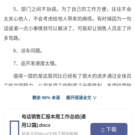
5、部门之间不协调。为了自己的工作方便，往往不会
太关心他人，不会考虑给他人带来的麻烦。有时候因为一句
话或者一点小事情就可以解决了，可是却让销售人员走了许
多弯路。
6、派车问题。
7、品开发速度太慢。
值得一提的是这周同比已经有了很大的进步通过全体员
工的共同努力，公司各项工作取得了全面胜利，各项经营指
标均创历史新高。这是值得鼓舞的。可是我们还要做得更好
剩余 96% 未读
展开阅读全文 ∨
更强大，今后我将更加努力做好自己份内的事情，并积极帮
助他人。也希望公司存在的一些问题能够妥善解决，不断的
电话销售汇报本周工作总结(通
开发新品，不断开发新的区域，相信公司一定会走得更远!
用12篇).docx
下载
将本文的Word文档下载到电脑