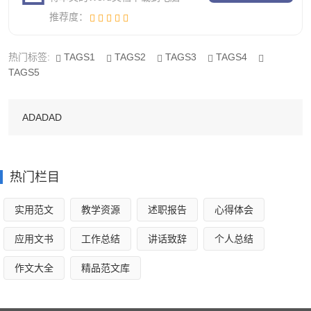
推荐度：
电话销售汇报本周工作总结2
一、充分准备，事半功倍
热门标签:
TAGS1
TAGS2
TAGS3
TAGS4
TAGS5
在每次通话前要做好充分的准备。恰当的开场白是销售
成功的关键，所以在销售前要准备相应的销售脚本。心理上
ADADAD
也要有充分的准备，对销售一定要有信心，要有这样的信
念：“我打电话可以达成我想要的结果！”
热门栏目
二、简单明了，语意清楚
通话过程中要注意做到简单明了，尽量用最短的时间，
实用范文
教学资源
述职报告
心得体会
将销售的业务清晰的表达清楚，引起准客户的兴趣。说话时
应用文书
工作总结
讲话致辞
个人总结
含含糊糊、口齿不清，很容易让通话对象感到不耐烦。
作文大全
精品范文库
三、语速恰当，语言流畅