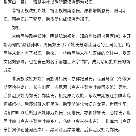
张家口一带），清朝中叶以后所冠汉姓即为郑氏。
③裕固族改姓郑姓：裕固族增斯恩氏，原称增斯恩氏、赠坷斯
氏，因姓氏过于繁复，后多简化成汉姓为郑氏。
郑姓
④哈尼族改姓郑姓：明朝弘治初年，知府陈晟把《百家姓》中开
始两句的“赵钱孙李，周吴郑王”八个姓氏分别让当地的土司使用，哈
尼族从此才有了郑氏。后来，一些哈尼族人在与汉族的交往中，受汉
文化的影响，也在自己的名字前加上汉字“郑”，成为哈尼族郑氏的新
成员。
⑤满族改姓郑姓：满族济礼氏，亦称纪里氏，世居驽宜（今俄罗
斯萨哈林岛）、长白山区、占尼河（今吉林梨树叶赫河支流）等地，
后多冠汉姓为郑氏；郑佳氏，祖先原为汉族，东汉末期被辽东鲜卑乌
桓部虏携，后逐渐融入鲜卑族，后逐渐演化为辽东女真，世居沈阳，
清朝中叶以后所冠汉姓即为郑氏；弼噜氏，亦称碧鲁氏、必禄氏，世
居叶赫（今吉林梨树叶赫乡）、乌喇（今吉林永吉）、扎库木（今辽
宁新宾伊勒登河西岸）、黑龙江沿岸等地，后多冠汉姓为郑氏。