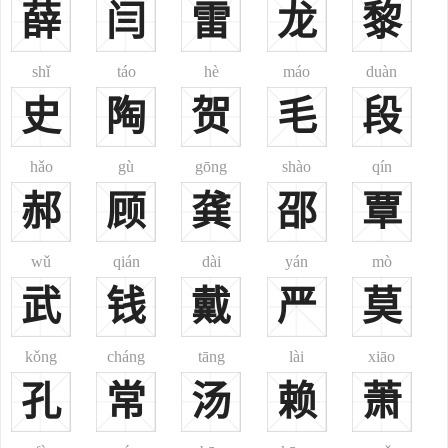
薛
闫
雷
龙
黎
2、金时女真人石抹氏汉姓为郑。清满洲人姓，世居沈阳。又，
清满洲八旗舒穆禄氏、郑佳氏等后均有改姓郑者。今满族姓。
3、清高丽人姓，世居得州。今朝鲜姓。
shǐ
táo
hè
máo
duàn
4、裕固族增斯恩氏之汉姓为郑。
史
陶
贺
毛
段
5、台湾土著、京、壮、瑶、彝、白、蒙古、回、黎、东乡、
羌、锡伯等民族均有此姓。
hǎo
gù
gōng
shào
qín
郑姓名人：
郝
顾
龚
邵
覃
郑弘，汉时南阳太守。郑成功，明时南安人，明末清初收复台
湾。
郡望：荥阳。
wǔ
qián
dài
yán
mò
其他：
武
钱
戴
严
莫
日本侵占台湾时期曾用日本姓谷川的台湾土著人，在台湾光复
后，奉令废日本姓，重新选汉姓为郑。
kǒng
cháng
tāng
lài
xiāo
孔
常
汤
赖
萧
历史名人
郑姓古代名人