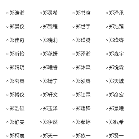
局变化较大，其人口主要向东南迁移，以浙江为中心的郑姓聚集区开
始形成。
郑浩瀚
郑灵希
郑书晗
郑泽承
当代郑姓人口分布频率，单位面积内密度最高的地区在浙东，每
郑景仪
郑锦程
郑世宇
郑浩臻
平方公里人口达到4.5人以上。其次在浙江大部、福建北部、江西东
部、安徽中部、江苏中部、上海、吉林，每平方公里的人口达到2.7-
郑佳奇
郑晓莉
郑瑾腾
郑瑾睿
4.5人。密度最高的（2.7人以上/平方公里）地区占国土面积的5.9%，
郑昕怡
郑菀妍
郑泽瀚
郑森宇
郑姓人口大约181万；0.9-2.7人/平方公里的地区占国土面积的46%，
郑姓人口大约608万；不足0.9人/平方公里的地区占国土面积的
郑婧玥
郑曦睿
郑沐森
郑悦霖
52.5%，郑姓人口大约148万。郑姓在浙江、福建、台湾，一般占当地
人口的比例在1.5%以上，这部分高比例地区的覆盖面积约占了中国总
郑茗睿
郑婧宁
郑泓睿
郑天城
面积的2.8%；在广东东部、湖南北部、赣鄂豫皖苏五省、山东南部、
郑博仪
郑轩文
郑铂霖
郑彦宏
四川大部、贵州北部、陕西南部、内蒙古中部、陕甘宁北部、东北三
省，郑姓人口比例通常在0.5%-1.5%，其覆盖面积约占了中国总面积
郑浩硕
郑玉泽
郑熠锋
郑景曦
的34.9%；其他广大地区，郑姓人口比例不足0.5%，其覆盖面积约占
郑静雯
郑伊然
郑茹婷
郑佩希
了中国总面积的62.3%，其中人口比例在0.1%以下的部分占国土面积
的25%。
郑柯宸
郑天一
郑依一
郑贤一