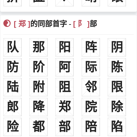
县以东的洮河中游、武山以西的渭河上游、礼县以北的西汉水上游及
天山市东部。
[ 郑 ]
[ 阝 ]
的同部首字 -
部
南阳郡
秦朝时期，秦昭襄王三十五年（前272年），置南阳郡，治所在
宛城（今河南南阳）。
队
那
阳
阵
阴
荥阳郡
三国时期，曹魏正始三年（242年）将原有的河南郡分出一部分
防
阶
阿
际
陈
设置荥阳郡，辖地相当于今河南省黄河以南，荥阳县至朱仙镇一带，
即郑地区。
陆
荥阳堂：以望立堂。
附
阻
邻
限
陇西堂：以望立堂。
洛阳堂：以望立堂。
郎
降
郑
院
除
高密堂：以望立堂。
雍州堂：以望立堂。
险
都
部
陪
陷
南阳堂：以望立堂。
通德堂：史称北海相孔融敬重郑玄，在高密县设立一个“郑公