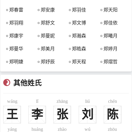
洛阳郡
郑春雷
郑安康
郑羽佳
郑天阳
战国时期，秦国的秦襄王置洛阳县，因在洛水之阳而名，属于三
川郡。
郑羽翔
郑舒文
郑文博
郑佳依
高密郡又称高密国，西汉汉宣帝时改胶西郡置高密国，其
时辖地在今山东省高密市，治所在高密，辖境包括今山东胶州和
郑康宇
郑曼妮
郑瀚森
郑曦月
潍坊一带。
郑曼华
郑美月
郑皓森
郑婷月
雍州郡
东汉时期置郡，治所在长安（今陕西西安），其时辖地在今陕西
郑明婕
郑妤辰
郑天程
郑熠哲
关中、陇西地区，包括陕西省西安市、咸阳市西北部一带地区。
陇西郡
其他姓氏
战国时期，秦国秦昭襄王二十八年（前279年）置郡，因在陇山
之西而得名，治所在狄道（今甘肃临洮），其时辖地在今甘肃省东乡
wáng
lǐ
zhāng
liú
chén
县以东的洮河中游、武山以西的渭河上游、礼县以北的西汉水上游及
天山市东部。
王
李
张
刘
陈
南阳郡
秦朝时期，秦昭襄王三十五年（前272年），置南阳郡，治所在
yáng
huáng
zhào
wú
zhōu