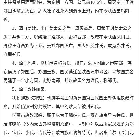
主持祭奠用酒而得名，为商朝一方国。公元前1046年，周灭商，子姓
郑国也随之灭亡，周人迁子姓郑人到渭水上游，约在今陕西宝鸡附
近。
3、源自姜姓。出自姜太公之后。周灭商后，周武王封姜太公之
少子井叔于郑，以统治子姓郑人，史称西郑，故城在今陕西凤翔县。
周穆王夺西郑为下都，姜姓郑国灭亡。国人姓奠井氏，或为郑井氏，
亦即郑氏。
4、源于地名，以居邑名称为氏。出自古褒国附庸之邑南郑。韩
哀侯灭了郑国后，郑国王族、国民逃迁至陕西汉中地区，以故国之名
再建了一个小方国，史称南郑，并以故国名为姓氏，称郑氏。
5、源于改姓而来：
①朝鲜族改郑姓：朝鲜半岛上的新罗国第三代国王朴儒理执政时
期，开始仿汉制分封授姓，其中的珍支部被封郑氏。
②蒙古族改郑姓：属于以帝王赐姓为氏。蒙古族宝里吉特氏，世
居喀喇沁（今内蒙古赤峰喀喇沁旗），清朝中叶以后所冠汉姓多为郑
氏、宝氏、李氏、吉氏等；蒙古族正讷鲁特氏，世居察哈尔（今河北