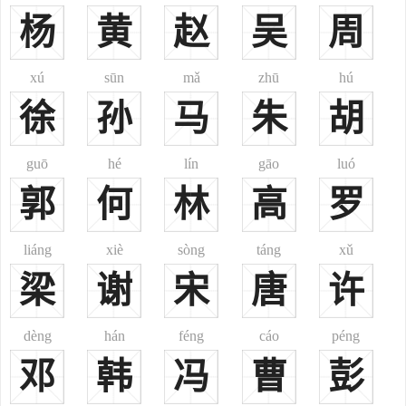
宛城（今河南南阳）。
杨
黄
赵
吴
周
荥阳郡
三国时期，曹魏正始三年（242年）将原有的河南郡分出一部分
xú
sūn
mǎ
zhū
hú
设置荥阳郡，辖地相当于今河南省黄河以南，荥阳县至朱仙镇一带，
徐
孙
马
朱
胡
即郑地区。
荥阳堂：以望立堂。
陇西堂：以望立堂。
guō
hé
lín
gāo
luó
洛阳堂：以望立堂。
郭
何
林
高
罗
高密堂：以望立堂。
雍州堂：以望立堂。
liáng
xiè
sòng
táng
xǔ
南阳堂：以望立堂。
梁
谢
宋
唐
许
通德堂：史称北海相孔融敬重郑玄，在高密县设立一个“郑公
乡”，称之为“通德门”，因以为堂。
dèng
hán
féng
cáo
péng
博经堂：西汉朝期的读书人大都专治某一经，郑玄却力主博通诸
经，因以为堂。
邓
韩
冯
曹
彭
安远堂：汉宣帝执政时期，郑吉为侍郎，打败了车师，使日逐投