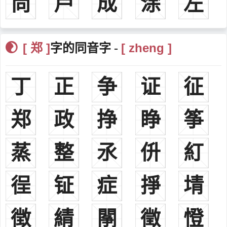
尚
芦
成
涂
左
礼部侍郎
郑光祖元代，山西襄汾，杂剧家、散曲家
郑廷玉元代，彰德府（今河南安阳市），戏曲作家
[ 郑 ]
[ zheng ]
字的同音字 -
郑公智明代，？-1402年，江浙行省台州路宁海县（今浙江宁波）
早年师从方孝孺，以贤良被举荐，担任监察御史有声名
丁
正
争
证
征
郑和明代，1371年-1433年，云南昆阳（今晋宁昆阳街道）航海家
郑成功明末清初，1624年－1662年，福建泉州南安，民族英雄。
郑
政
挣
睁
筝
郑燮清代，1693年-1765年，江苏兴化，诗人、书画家，即郑板
桥。
郑之侨清代，1707年-1784年，广东汕头，湖广安襄郧兵备道。
蒸
整
氶
㐼
糽
郑复光清代，1780年-约1853年，安徽歙县，物理学家。
郑姓近代名人
徎
钲
症
掙
埥
郑坤清末民初，1885年-1914年，广东梅州，民主革命义士。
郑作民民国，1902年-1940年，湖南新田，国民党将领。
徴
綪
䦛
徵
憕
郑廷珍民国，1883年-1937年，河南柘城，追赠陆军中将。
郑少愚民国，1911年-1942年，四川渠县，抗日英雄。