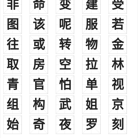
非
命
变
建
受
郑姓起源：
1、系自姬姓。周厉王之少子宣王之母弟桓公友之后。桓公初受
图
该
呢
服
若
封于郑，在周之畿内(故城在今陕西华县西北)，后徒溱洧之间，今河
南新郑是也，战国时为韩所灭，子孙播于陈、宋，以国为氏。
往
2、金时女真人石抹氏汉姓为郑。清满洲人姓，世居沈阳。又，
或
转
物
金
清满洲八旗舒穆禄氏、郑佳氏等后均有改姓郑者。今满族姓。
3、清高丽人姓，世居得州。今朝鲜姓。
取
房
空
拉
林
4、裕固族增斯恩氏之汉姓为郑。
5、台湾土著、京、壮、瑶、彝、白、蒙古、回、黎、东乡、
青
官
怕
单
视
羌、锡伯等民族均有此姓。
郑姓名人：
组
构
武
姐
京
郑弘，汉时南阳太守。郑成功，明时南安人，明末清初收复台
湾。
郡望：荥阳。
始
奇
夜
罗
刻
其他：
日本侵占台湾时期曾用日本姓谷川的台湾土著人，在台湾光复