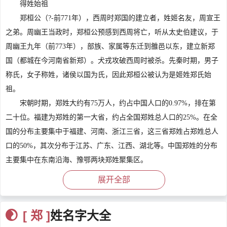
得姓始祖
郑桓公（?-前771年），西周时郑国的建立者，姓姬名友，周宣王
之弟。周幽王当政时，郑桓公预感到西周将亡，听从太史伯建议，于
周幽王九年（前773年），部族、家属等东迁到雒邑以东，建立新郑
国（都城在今河南省新郑）。犬戎攻破西周时被杀。先秦时期，男子
称氏，女子称姓，诸侯以国为氏，因此郑桓公被认为是姬姓郑氏始
祖。
宋朝时期，郑姓大约有75万人，约占中国人口的0.97%，排在第
二十位。福建为郑姓的第一大省，约占全国郑姓总人口的25%。在全
国的分布主要集中于福建、河南、浙江三省，这三省郑姓占郑姓总人
口的50%，其次分布于江苏、广东、江西、湖北等。中国郑姓的分布
主要集中在东南沿海、豫鄂两块郑姓聚集区。
明朝时期，郑姓大约有120万人，约占全国人口的1.21%，排在第
展开全部
十五位。浙江为郑姓第一大省，约占郑姓总人口的25%。在全国的分
布仍集中于浙江、江西、福建，这三省郑姓大约占郑姓总人口的
[ 郑 ]
姓名字大全
50%。其次分布于广东、广西、江苏、安徽等。中国郑姓的分布总格