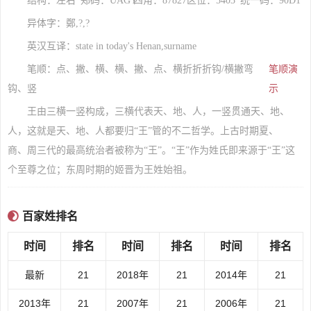
结构：左右
郑码：UAGY
四角：87827
区位：5403
统一码：90D1
异体字：鄭,?,?
英汉互译：state in today's Henan,surname
笔顺：点、撇、横、横、撇、点、横折折折钩/横撇弯
笔顺演
钩、竖
示
王由三横一竖构成，三横代表天、地、人，一竖贯通天、地、
人，这就是天、地、人都要归“王”管的不二哲学。上古时期夏、
商、周三代的最高统治者被称为“王”。“王”作为姓氏即来源于“王”这
个至尊之位；东周时期的姬晋为王姓始祖。
百家姓排名
时间
排名
时间
排名
时间
排名
最新
21
2018年
21
2014年
21
2013年
21
2007年
21
2006年
21