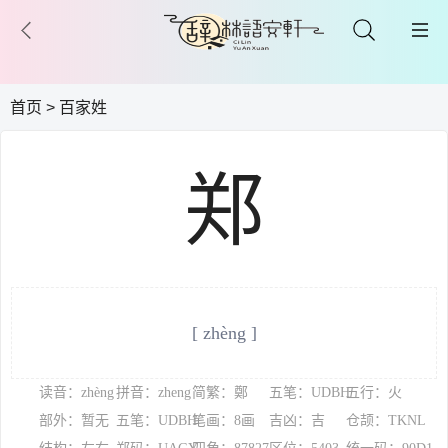
首页
>
百家姓
郑
[ zhèng ]
读音：zhèng
拼音：zheng
简繁：鄭
五笔：UDBH
五行：火
部外：暂无
五笔：UDBH
笔画：8画
吉凶：吉
仓颉：TKNL