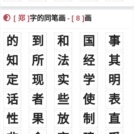
3、或为鱼姓所改。《姓氏词典》注云：“唐代鱼注冒姓郑，郑注
曾任凤翔节度使。”
[ 郑 ]
[ 8 ]
字的同笔画 -
画
4、鲜族之郑姓，历史亦颇悠久。《中国人的姓名·朝鲜族》载：
到新罗第三代王朴儒理尼师今九年春，“改六部之名，乃赐姓。……珍
的
到
和
国
事
支部为本彼部，姓郑。”又《清通志·氏族略》亦载，高丽族之郑姓，
世居得州地方。
5、或为满族姓氏所改，满族之郑佳氏后改单姓郑。见《满族姓
知
所
法
经
其
氏录》。
6、今裕固族之郑姓，由增斯恩氏所改。增斯恩，或称增柯斯，
定
现
实
学
明
本户族名，后或取其首音，谐以音近似之汉姓“郑”而为单姓。见《中
国人的姓名·裕固族》。汉代有郑众、郑玄；宋代有郑樵；明代有郑
话
者
些
使
表
和，现代有郑律成，鲜族音乐家。
二、
郑
(鄭)
郑姓分布：分布很广，约占全国汉族人口0.78%，为中国人口最
性
果
放
制
直
多50个姓之一。尤以浙江、福建等省多此姓，约占全国汉族郑姓人口
22%。