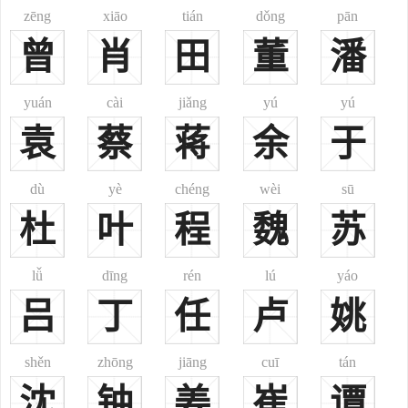
降。后封为安远侯，派他卫戍西边国境，是为西域都护使。
zēng
xiāo
tián
dǒng
pān
一、
郑
(鄭)zhèng
曾
肖
田
董
潘
现行常见姓氏。今北京、天津、河北之尚义、山东之平邑、江西
之金溪、广东之新会、广西之田林、云南之泸水等地均有分布。汉、
yuán
cài
jiǎng
yú
yú
满、鲜、瑶、京、黎、纳西、哈尼、裕固等多个民族皆有此姓。《郑
袁
蔡
蒋
余
于
通志·氏族略》收载。其源不一：
1、郑樵注云：“周厉王之少子宣王之母弟桓公友之后也，桓公初
封於郑，在周之畿内，今华州郑县是也，以国为氏。”此当系出姬姓。
dù
yè
chéng
wèi
sū
2、又，汉代西南少数民族亦有郑姓，《中文大字典》注引《后
杜
叶
程
魏
苏
汉书·南蛮传》云：“巴郡、南郡蛮本有五姓：巴氏、樊氏、瞫氏、相
氏、郑氏，皆出於武落钟离山。其山有赤、黑二穴。巴氏之子生於赤
lǚ
dīng
rén
lú
yáo
穴，四姓皆生於黑穴。”
吕
丁
任
卢
姚
3、或为鱼姓所改。《姓氏词典》注云：“唐代鱼注冒姓郑，郑注
曾任凤翔节度使。”
shěn
zhōng
jiāng
cuī
tán
4、鲜族之郑姓，历史亦颇悠久。《中国人的姓名·朝鲜族》载：
到新罗第三代王朴儒理尼师今九年春，“改六部之名，乃赐姓。……珍
沈
钟
姜
崔
谭