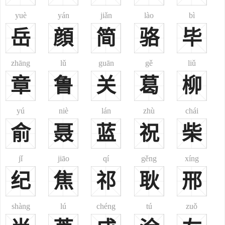
郑瀚唐代，776年-839年，荥阳
yuè
yán
jiǎn
lào
bì
郑覃唐代，？－842年，河南荥泽（今郑州市）郑珣瑜长子，唐
岳
顔
简
骆
毕
朝大臣，官至太子太师
郑朗唐代，?-856年，河南荥泽（今郑州市）郑覃之弟，宰相
zhāng
lǔ
guān
gě
liǔ
郑畋唐代，825年－883年，荥阳，宰相、诗人。
章
鲁
关
葛
柳
郑从谠唐代，？－887年，郑州荥阳（今河南荥阳）郑余庆之
孙，宰相
yú
niè
lán
zhù
chái
郑延昌唐代，荥阳，官至尚书左仆射
俞
郑买嗣唐代，？-909年，太和城（今云南大理南）大长和国国君
聂
蓝
祝
柴
郑光业唐代，状元
郑谷唐代，约851年 - 约910年，江西宜春市袁州区，唐朝末期著
jǐ
jiāo
qí
gěng
xíng
名诗人
纪
焦
祁
耿
邢
郑獬北宋，1022年-1072年，江西宁都，状元
郑樵两宋，1104年-1162年，福建莆田，史学家、目录学家。
shàng
lú
chéng
tú
zuǒ
郑芝秀南宋，南宋，贵溪（今属江西）人称文章伯
郑会南宋，南宋，贵溪（今属江西）宋宁宗嘉定四年进士，官至