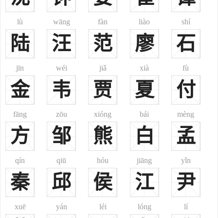
支部为本彼部，姓郑。”又《清通志·氏族略》亦载，高丽族之郑姓，
世居得州地方。
lù
wāng
fàn
liào
shí
5、或为满族姓氏所改，满族之郑佳氏后改单姓郑。见《满族姓
陆
汪
范
廖
石
氏录》。
6、今裕固族之郑姓，由增斯恩氏所改。增斯恩，或称增柯斯，
jīn
wéi
jiǎ
xià
fù
本户族名，后或取其首音，谐以音近似之汉姓“郑”而为单姓。见《中
金
韦
贾
夏
付
国人的姓名·裕固族》。汉代有郑众、郑玄；宋代有郑樵；明代有郑
和，现代有郑律成，鲜族音乐家。
二、
郑
(鄭)
fāng
zōu
xióng
bái
mèng
郑姓分布：分布很广，约占全国汉族人口0.78%，为中国人口最
方
邹
熊
白
孟
多50个姓之一。尤以浙江、福建等省多此姓，约占全国汉族郑姓人口
22%。
qín
qiū
hóu
jiāng
yǐn
郑姓起源：
秦
邱
侯
江
尹
1、系自姬姓。周厉王之少子宣王之母弟桓公友之后。桓公初受
封于郑，在周之畿内(故城在今陕西华县西北)，后徒溱洧之间，今河
xuē
yán
léi
lóng
lí
南新郑是也，战国时为韩所灭，子孙播于陈、宋，以国为氏。