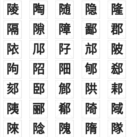
陵
陶
随
隐
隆
乡”，称之为“通德门”，因以为堂。
博经堂：西汉朝期的读书人大都专治某一经，郑玄却力主博通诸
经，因以为堂。
隔
隙
障
鄙
郡
安远堂：汉宣帝执政时期，郑吉为侍郎，打败了车师，使日逐投
降。后封为安远侯，派他卫戍西边国境，是为西域都护使。
䧇
䢳
䦻
邟
陂
一、
郑
(鄭)zhèng
现行常见姓氏。今北京、天津、河北之尚义、山东之平邑、江西
䧁
䧂
䧃
郇
郄
之金溪、广东之新会、广西之田林、云南之泸水等地均有分布。汉、
满、鲜、瑶、京、黎、纳西、哈尼、裕固等多个民族皆有此姓。《郑
通志·氏族略》收载。其源不一：
郂
䢻
䣀
䧆
䣂
1、郑樵注云：“周厉王之少子宣王之母弟桓公友之后也，桓公初
封於郑，在周之畿内，今华州郑县是也，以国为氏。”此当系出姬姓。
䧅
郦
郩
陭
䧕
2、又，汉代西南少数民族亦有郑姓，《中文大字典》注引《后
汉书·南蛮传》云：“巴郡、南郡蛮本有五姓：巴氏、樊氏、瞫氏、相
䧒
䧔
隗
隋
隊
氏、郑氏，皆出於武落钟离山。其山有赤、黑二穴。巴氏之子生於赤
穴，四姓皆生於黑穴。”