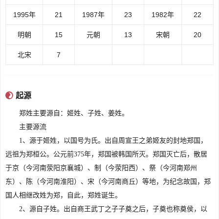
1995年
21
1987年
23
1982年
22
明朝
15
元朝
13
宋朝
20
北宋
7
内容来源于:www.cluax.com
起源
郑姓主要源自：姬姓、子姓、姜姓。
主要源流
1、源于姬姓，以国号为氏。出自周宣王之弟姬友的封地郑国，
远祖为郑桓公。公元前375年，郑国被韩国所灭。郑国灭亡后，散居
于京（今河南荥阳京襄城）、制（今荥阳西）、祭（今河南郑州
东）、陈（今河南淮阳）、宋（今河南商丘）等地，为纪念故国，郑
国人相继改姓为郑，自此，郑姓诞生。
2、源自子姓。出自商王武丁之子子奠之后，子奠也称奠侯，以