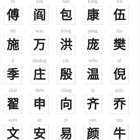
fù
yán
bāo
kāng
wǔ
郑国战国，新郑，水利家
傅
阎
包
康
伍
郑当时西汉，陈县，历任侍郎、太子舍人
郑吉西汉，？-前49年，浙江绍兴，将领，护鄯善以西南道使者。
shī
wàn
hóng
páng
fán
郑兴东汉，河南开封，经学家
施
万
洪
庞
樊
郑众东汉，？ - 83年，河南开封 郑兴之子，经学家、官员、名
儒，世称先郑、郑司农
jì
zhuāng
yīn
wēn
ní
郑崇东汉，山东高密，汉代尚书仆射
郑弘东汉，？-86年，会稽山阴
季
庄
殷
温
倪
郑玄东汉，127年-200年，山东高密，经学大师。
郑道昭北魏，455年-516年，河南荥阳，书法家。
zhái
shēn
xiàng
qí
qiáo
郑愔唐代 ？- 710年，河北沧县（属沧州） 诗人、宰相
翟
申
向
齐
乔
郑虔唐代，691年-759年，河南荥阳，文学家、诗人、书画家。
郑珣瑜唐代，738年-805年，河南荥泽（今郑州市） 唐代宰相
wén
ān
yì
yán
niú
郑余庆唐代，748年－820年，荥阳，宰相
文
安
易
颜
牛
郑絪唐代，752年 - 829年，荥阳，南郑相
郑注唐代，？-835年，绛州翼城，工部尚书，凤翔节度使。