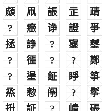
郑振铎现代，1898年-1958年，浙江温州，社会活动家、作家。
䫆
凧
䛫
㱏
靕
郡望
?
癥
诤
證
爭
洛阳郡
战国时期，秦国的秦襄王置洛阳县，因在洛水之阳而名，属于三
拯
諍
?
䥌
䥭
川郡。
高密郡又称高密国，西汉汉宣帝时改胶西郡置高密国，其
?
徰
?
?
鄭
时辖地在今山东省高密市，治所在高密，辖境包括今山东胶州和
潍坊一带。
?
塣
鉦
睜
箏
雍州郡
东汉时期置郡，治所在长安（今陕西西安），其时辖地在今陕西
关中、陇西地区，包括陕西省西安市、咸阳市西北部一带地区。
烝
愸
䦶
?
鬇
陇西郡
战国时期，秦国秦昭襄王二十八年（前279年）置郡，因在陇山
抍
証
?
崝
䂻
之西而得名，治所在狄道（今甘肃临洮），其时辖地在今甘肃省东乡