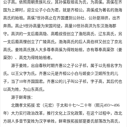
公子高。依照周朝贵族礼仪，其孙傒取祖名为氏，为高傒。高傒在齐
国为上卿时，迎立公子小白为君，就是齐桓公。高傒成为著名的渤海
高氏的始祖。高傒7世孙高止在齐国遭到公孙灶、公孙趸排挤，出齐
奔燕。高止9世孙高量为宋国司徒，高量10世孙高洪为东汉渤海郡
守。高洪的一支后裔高隐、高瞻叔侄创立了渔阳高氏、辽东高氏，另
一支后裔高悝创立了广陵高氏。渤海高氏的后人高伯祥又创立了京兆
高氏。姜姓高氏族人大多尊奉高傒为得姓始祖，亦有尊奉高渠弥（姜
渠弥）、高克为得姓始祖者。
源于姜姓，出自春秋时期齐惠公之子公子祁，属于以先祖名字为
氏。以王父字为氏。齐惠公元是齐桓公小白与姬妾少卫姬所生的儿
子，当了10年齐国国君。齐惠公的儿子叫公子祁，字子高，其后代也
以高为姓，为山东高氏。
源于鲜卑族：
北魏孝文拓拔·宏（元宏）于太和十七～二十年（熙元493～496
年）大力实行政治改革，推行文化上汉化政策，在这个过程中，改北
方胡人多音节复姓为汉字单姓，鲜卑族拓拔部寔娄氏部落改为高氏，