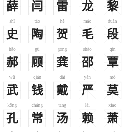
薛
闫
雷
龙
黎
了中国总面积的29.2%；在四川、重庆东部巫山，奉节、湖北大部及
利川、湖 南北部、江西、浙江、福 建、台湾、广东东部、青海东
部、新疆西北，高姓频率在0.6%-1.2%，其覆盖面积约占了中国总面
shǐ
táo
hè
máo
duàn
积的30.5%；其他广大地区，高姓频率不足0.6%，其覆盖面积约占了
史
陶
贺
毛
段
中国总面积的40.3%。
渤海郡、渔阳郡、广陵郡、河南郡
hǎo
gù
gōng
shào
qín
广陵堂：以望立堂，亦称江都堂、江阳堂、扬州堂。
郝
顾
龚
邵
覃
辽东堂：以望立堂，亦称扶余堂、襄平堂、辽阳堂、凌东堂。
渤海堂：以望立堂。唐朝时高固、高崇文都被封为渤海郡王；北
齐高欢被封为渤海王，其后裔子孙遂以为堂号。
wǔ
qián
dài
yán
mò
厚余堂：孔子弟子高柴，曾担任费城宰（县长）。孔子评他：“柴
武
钱
戴
严
莫
也愚”。朱熹注“愚是知不足而后知有余”。《词海》：愚，纯朴也。由
是，高氏后代以“厚余”作为高氏的堂号。
kǒng
cháng
tāng
lài
xiāo
一、
高
gāo
孔
常
汤
赖
萧
现行常见姓氏。分布极广：今北京，河北之衡水、尚义、乐亭，
山东之龙口、平邑，吉林之长春，广西之田林，云南之泸水、河口，