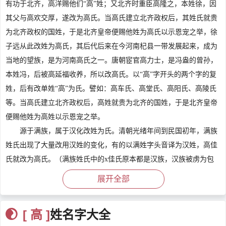
有功于北齐，高洋赐他们“高”姓；又北齐时重臣高隆之，本姓徐，因
其父与高欢交厚，遂改为高氏。当高氏建立北齐政权后，其姓氏就贵
为北齐政权的国姓，于是北齐皇帝便赐他姓为高氏以示恩宠之举，徐
子远从此改姓为高氏，其后代后来在今河南杞县一带发展起来，成为
当地的望族，是为河南高氏之一。唐朝宦官高力士，是冯盎的曾孙，
本姓冯，后被高延福收养，所以改高氏。以“高”字开头的两个字的复
姓，后有改单姓“高”为氏。譬如：高车氏、高堂氏、高阳氏、高陵氏
等。当高氏建立北齐政权后，高姓就贵为北齐的国姓，于是北齐皇帝
便赐他姓为高姓以示恩宠之举。
源于满族，属于汉化改姓为氏。清朝光绪年间到民国初年，满族
姓氏出现了大量改用汉姓的变化，有的以满姓字头音译为汉姓，高佳
氏就改为高氏。（满族姓氏中的x佳氏原本都是汉族，汉族被虏为包
衣或自愿为奴入旗后，被赐予满族姓氏，其形式就是在自己本来的姓
展开全部
氏后面添加一个佳字。）
满族多啰氏，亦称刁落氏、啁噜噜氏，满语为Dolo Hala，汉义
[ 高 ]
姓名字大全
“内”，世居叶赫（今吉林梨树）、东海（今俄罗斯滨海地区），后多