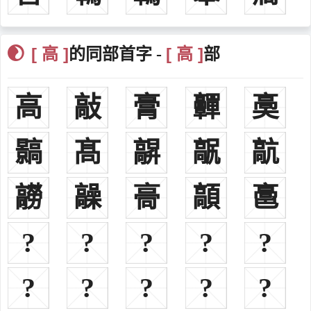
11、明时赐元人额哩音博罗姓高名礼。
12、清满洲人姓。世居沈阳、辽阳等地。又，清满洲
高姓名人：
[ 高 ]
[ 高 ]
的同部首字 -
部
高克，春秋时郑大夫。
郡望：渔阳，辽东、广陵、河南、渤海。
高
敲
膏
䯬
䯨
变化：南北朝时有高获者自高丽归西魏，北周时赐姓独孤氏。
其他：
①日本侵占台湾时期，台湾高姓曾被迫改姓日本高野、高山、高
䯫
髙
髜
髛
髚
原、高木、高森、高石、高蒲、高光、日高等姓。1945年台湾光复
后，奉令即恢复高姓。②日本侵占台湾时期，台湾土著曾被迫姓日本
髝
髞
䯧
䯪
䯩
安川、东野、和田、若村、岛崎、丸山、汤浅等姓者，1945年台湾光
复后，奉令重新选用汉姓高。
?
?
?
?
?
历史名人
?
?
?
?
?
高姓古代名人
高侃唐朝，名将，高适的祖父，唐左监门卫大将军，安东都护擒