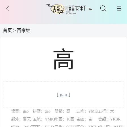
首页
>
百家姓
高
[ gāo ]
读音：gāo
拼音：gao
简繁：高
五笔：YMKF
五行：木
部外：暂无
五笔：YMKF
笔画：10画
吉凶：吉
仓颉：YRBR