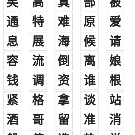
笑
高
真
部
被
营，以假节行大将军事。数年后荣升太尉，进爵安国侯。
高欢南北朝，北魏大丞相渤海王北齐神武帝
通
特
难
原
爱
高澄南北朝，高欢长子，继高欢掌魏朝政。改革官员选举制度，
整顿吏治。平侯景叛乱，吞并两淮，收复颍川
息
展
海
候
请
高敖曹南北朝，高欢麾下勇将官至司徒骠骑大将军进爵武城县
侯。
容
流
倒
离
娘
高洋南北朝，执掌东魏政权多年的高欢之子，代东魏建北齐。北
齐共历六帝，执政二十八年。
高长恭南北朝，北齐大将，北魏大权臣北齐奠基人白手起家大英
钱
调
资
谁
根
雄风流大丞相高欢之孙。是北齐世宗文襄帝高澄的第四子，封为兰陵
王。中国古代四大俊男之一。
紧
格
拿
谈
站
高颎隋朝，宰相，齐国公尚书左仆射，开隋九老大元帅
高孝基隋朝，吏部侍郎
酒
哥
留
准
消
高开道隋末，义军领袖。公元618年，攻克北平，攻取渔阳，自
称燕王，年号始兴（一作天成），建都渔阳（今天津蓟县）。
高昙晟隋末，起义军领袖。他本是怀戎县的僧人，趁着隋末天下