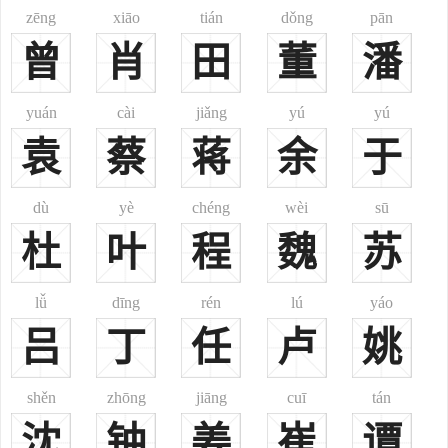
出自汉朝时期官吏高庙令，属于以官职称谓为氏。在高庙令的后
zēng
xiāo
tián
dǒng
pān
裔子孙中，到三国时期天下大乱之际，有以先祖官职称谓为姓氏者，
曾
肖
田
董
潘
称高令氏，后省文简化为单姓高氏、庙氏，世代相传。
出自晋朝时期官吏高力督，属于以官职称谓为氏。在高力督的后
yuán
cài
jiǎng
yú
yú
裔子孙中，有以先祖官职称谓为姓氏者，称高力氏，后省文简化为单
袁
蔡
蒋
余
于
姓高氏、力氏、督氏，世代相传。
汉朝的匈奴句（音勾）王宜冠侯高不识后裔；金时女真人纥石烈
氏、纳兰氏改高姓；清朝满洲八旗高佳氏、赫舍里氏、佟佳氏、郭洛
dù
yè
chéng
wèi
sū
罗氏等氏族很多命姓高。回族中则有西域穆斯林入关后改姓高，如元
杜
叶
程
魏
苏
代学者西亚人高亨及子高克恭，其先世为西域回回，随蒙古征服者入
关，落籍山西，以高为姓。这些外族与汉族长期混居，逐渐同化为北
lǚ
dīng
rén
lú
yáo
方的高姓。在南方，则有其他少数民族，如白族、哈尼族、京族、黎
吕
丁
任
卢
姚
族、苗族、仡佬族、锡伯族、回 族、东乡族、裕固族、门巴族等少数
民族中的高姓。这些民族的高姓，或是其先祖由汉文化汉化而来，或
shěn
zhōng
jiāng
cuī
tán
是按少数民族译音确定，或是接受官方赐姓而得。再有一种或因需依
附大族权贵等政治原因而改。比如：魏时鲜卑族有楼氏改高氏，高丽
沈
钟
姜
崔
谭