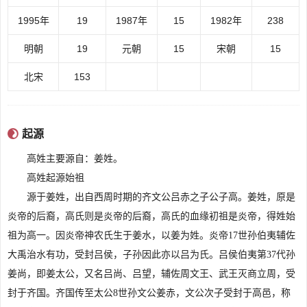
1995年
19
1987年
15
1982年
238
明朝
19
元朝
15
宋朝
15
北宋
153
内容来源于:www.cluax.com
起源
高姓主要源自：姜姓。
高姓起源始祖
源于姜姓，出自西周时期的齐文公吕赤之子公子高。姜姓，原是
炎帝的后裔，高氏则是炎帝的后裔，高氏的血缘初祖是炎帝，得姓始
祖为高一。因炎帝神农氏生于姜水，以姜为姓。炎帝17世孙伯夷辅佐
大禹治水有功，受封吕侯，子孙因此亦以吕为氏。吕侯伯夷第37代孙
姜尚，即姜太公，又名吕尚、吕望，辅佐周文王、武王灭商立周，受
封于齐国。齐国传至太公8世孙文公姜赤，文公次子受封于高邑，称