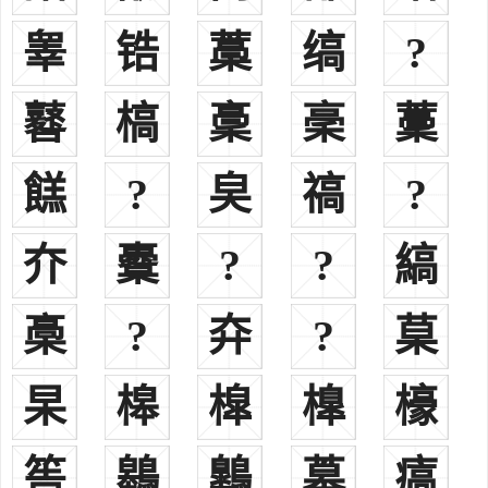
上卿，与管仲合诸侯有功，威公命傒以王父字为氏，食采于卢，谥敬
睾
锆
藁
缟
?
仲。
3、春秋时齐惠公之子祁，字子高，其后以高为氏。
4、秀容高氏，出自汉时匈奴句王、宜冠侯高不识之后，以名为
鼛
槁
稾
稁
藳
氏。匈奴人姓。
5、晋末后燕慕容云为慕容宝之养子，其父高和为高句丽之支
餻
?
㚖
禞
?
庶，自谓高阳氏之苗裔，故以高为氏。又，高句丽羽真氏后均改为高
氏。此均为辽东高氏，源出高丽族。
夰
櫜
?
?
縞
6、北魏时鲜卑是娄氏后改为高氏。
7、改姓。北齐文宣帝赐元景安、元文遥皆为高氏;又北齐时高隆
之原姓徐，其父为高氏所养，因从其姓，皆见《北齐书》。
槀
?
㚏
?
菒
8、金时渤海女真人有高氏;又，女真人纥石烈氏、纳兰氏(亦作那
懒氏)，汉姓均为高。
杲
槔
槹
橰
檺
9、西夏人姓。
10、北宋时犹太人已大批定居开封，其后裔中有李、赵、石、
筶
鷎
鷱
䔌
㾸
艾、金、高六姓，其人数约占当时全国犹太人60%。