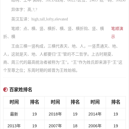
结构：上中下
郑码：SJLD
四角：00227
区位：2463
统一码：9AD8
异体字：髙,?,?
英汉互译：high,tall,lofty,elevated
笔顺：点、横、竖、横折、横、竖、横折钩、竖、横
笔顺演
折、横
示
王由三横一竖构成，三横代表天、地、人，一竖贯通天、地、
人，这就是天、地、人都要归“王”管的不二哲学。上古时期夏、
商、周三代的最高统治者被称为“王”。“王”作为姓氏即来源于“王”这
个至尊之位；东周时期的姬晋为王姓始祖。
百家姓排名
时间
排名
时间
排名
时间
排名
最新
19
2018年
19
2014年
19
2013年
19
2007年
18
2006年
19