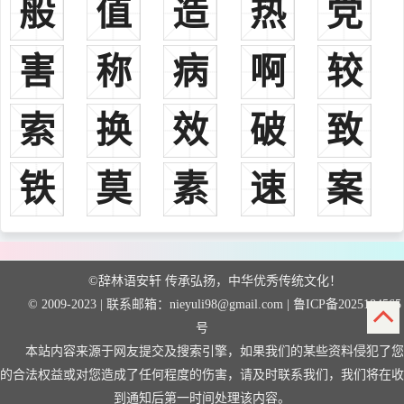
般
值
造
热
党
大乱之际，在河北涿鹿等地广招羽翼，聚众数千人起义。高昙晟自称
大乘皇帝，国号“佛”，建元法轮，立尼姑静宣为皇后。
害
称
病
啊
较
高智慧隋朝，越州（治会稽，今浙江绍兴市）人。隋开皇十年
（590）起兵自立称帝，第二年被杨素、来护儿镇压，斩首于泉州。
索
换
效
破
致
高士廉唐，宰相，申国公，唐太宗凌烟阁二十四功臣第六，北齐
皇室，北齐清河王高岳之孙，唐太宗长孙皇后长孙无忌舅舅
铁
高季辅唐，宰相，蓚县公
莫
素
速
案
高智周唐，宰相，御史大夫，右散骑常侍
高适唐，淮南节度使，渤海县侯，唐朝著名诗人
高崇文唐，宁庆节度使，南平郡王，削平西川刘辟叛乱。
高骈唐末，名将，南平郡王高崇文之孙，唐淮南节度使、渤海郡
©
辞林语安轩
传承弘扬，中华优秀传统文化！
王，诸道行营兵马都统，拥兵十多万，曾大破南诏番兵。数败黄巢
© 2009-2023 | 联系邮箱：nieyuli98@gmail.com |
鲁ICP备2025184565
军。
号
本站内容来源于网友提交及搜索引擎，如果我们的某些资料侵犯了您
高固唐，检校礼部尚书，其高祖父是高侃，检校左仆射，右羽林
的合法权益或对您造成了任何程度的伤害，请及时联系我们，我们将在收
统军，渤海郡王。
到通知后第一时间处理该内容。
高郢唐，宰相，兵部尚书