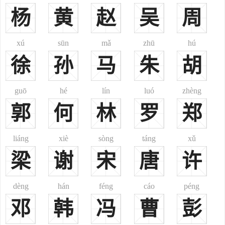
王高类利二十三年，公元3年），高句丽瑠璃明王迁都城至国内城
杨
黄
赵
吴
周
（今吉林集安）。西秦建弘八年（高句丽长寿王高巨链十四年，公元
427年），高句丽长寿王又将都城迁至王险城（今朝鲜平壤）。由于
xú
sūn
mǎ
zhū
hú
高句骊的国王世为高氏，所以在古代辽东半岛、朝鲜半岛高句骊国存
徐
孙
马
朱
胡
在期间，高氏家族一直有着较高的政治地位。北周时期，曾被封王为
巨野县侯的大将军高琳，其祖先高句骊人，在其五世祖高宗时期归附
北魏王朝，世代相传至今。高丽羽真氏，后有改高氏的。到了唐高宗
guō
hé
lín
luó
zhèng
李治总章元年（高句丽宝臧王高宝藏二十六年，公元668年），高句
郭
何
林
罗
郑
骊国被唐朝军大总管徐世勣（李勣）和安东都护薛仁贵联军所灭，唐
军生擒高句丽王及其权相，屠数万，收户口六十九万户，之后唐王朝
liáng
xiè
sòng
táng
xǔ
在王险城设立安东都护府。其后，有相当多的一部分高氏族人迁居中
梁
谢
宋
唐
许
原内地，世代沿称高氏相传。
源于冒姓，出自唐朝中叶大时期宦官高力士（本名冯元一），属
dèng
hán
féng
cáo
péng
于冒姓为氏。由于高力士是个太监，无子嗣，因此曾收养了一大批巴
结他的官宦贵族之子为养子，皆私赐其姓氏为高氏，世代相传。
邓
韩
冯
曹
彭
源于官位：