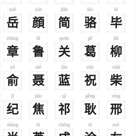
6、亦出自高丽。郑樵注云：“高丽羽真氏改为高氏。”
yuè
yán
jiǎn
lào
bì
7、为元氏所改。《姓氏考略》注云：“北齐文宣帝赐元景安、元
岳
顔
简
骆
毕
文遥皆为高氏。”此当系出鲜卑族之拓跋氏。
8、又注：“高隆之本姓徐氏，其父为高氏所养，因从其姓。”此则
为徐氏所改。
zhāng
lǔ
guān
gě
liǔ
9、郑樵又注：“是娄氏改为高氏。”是娄，或作“是楼”，代北姓，
章
鲁
关
葛
柳
一说改为娄(楼)氏。
10、《姓氏考略》据《魏书》注云：“后燕慕容云之祖和，自云高
yú
niè
lán
zhù
chái
阳氏之后，故以高为氏。”此则出自鲜卑族之慕容氏。高阳氏，即古帝
俞
聂
蓝
祝
柴
颛顼。
11、又《续通志·氏族略》载：“明赐元人姓名：额理音博罗曰高
jǐ
jiāo
qí
gěng
xíng
礼。”
12、为清代满族姓氏所改。满族之佟佳氏、郭洛罗氏、高佳氏等
纪
焦
祁
耿
邢
或改为单字姓“高”。见《满族姓氏录》。
13、哈尼族之高姓，居云南之缘春，传说清初有车苗、车山、车
shàng
lú
chéng
tú
zuǒ
者三兄弟，父母双亡，流落他乡。老大车苗来到缘春，在迷克土官手