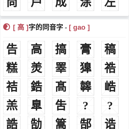
尚
芦
成
涂
左
下做“管家”，因讹而为“高家”，遂以“高”为姓。
14、白族之高姓，则源於氏族之图腾崇拜，白族语有“盖恥”，亦
作“介恥”，意为鸡氏族，本氏族名，或以代姓。或改单姓“盖”、
[ 高 ]
[ gao ]
字的同音字 -
“高”，乃取“盖恥(介恥)”之首音谐“盖”或音近之“高”而得。
15、锡伯族之高姓，为高佳氏、果尔齐氏所改，皆取其首音谐
“高”而得。
告
高
搞
膏
稿
16、裕固族之高姓，则出自鄂盖尔氏，本户族名，或以代姓。后
改为单姓“盖”、“李”。注(13)——(16)见《中国人的姓名》。
糕
羙
睪
獋
祰
二、
高
高姓分布：分布很广，约占全国汉族人口1.2%，为中国人口最多
祮
鋯
髙
韟
峼
19个姓之一。尤以山东、安徽、江苏、湖北、河北、河南、四川等省
多此姓，七省高姓约占全国汉族高姓人口55%。
高姓起源：
羔
臯
吿
?
?
1、黄帝之臣高元作宫室，见《世本》。当为高氏之始。
2、系自姜姓。齐太公之后食采于高(故城在今山东禹城西南)，子
誥
勂
篙
郜
诰
孙以邑为氏。一说，齐太公六世孙文公赤之子公子高，其孙傒，为齐