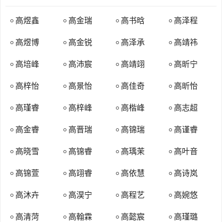
冠汉姓为高氏、赵氏等。
满族高佳氏，满语为Gaogiya Hala，祖先原为汉族，东汉末期被
高煜鑫
高金瑞
高书晗
高泽程
辽东鲜卑乌桓部虏携，融入鲜卑，后逐渐演化为辽东女真，世居盖州
高煜博
高金锐
高泽承
高靖祎
（今辽宁盖州）、辽阳（今辽宁辽阳）、吉林乌喇（今吉林永吉）等
地。后有锡伯族引为姓氏者。清朝中叶以后多冠汉姓为高氏。
高培峰
高沛宸
高靖翊
高昕宁
满族高尔吉氏，亦称格尔齐氏，满语为Gerci Hala，世居尼马察
高梓怡
高景怡
高佳奇
高昕怡
（今黑龙江穆棱兴凯湖彼岸俄罗斯乌苏里斯克一带），后多冠汉姓为
高氏。
高瑾睿
高梓峰
高楷峰
高志超
满族萨克达氏，原为巴雅拉氏，后以地为氏，满语为Sakda
Hala，汉义“悠久、苍老”，世居萨克达（今辽宁抚顺峡河流域）、宁
高金睿
高晋瑞
高锦瑞
高谨睿
古塔（今黑龙江宁安）、阿扈河（今黑龙江宁安南六十公里处）、叶
高晓雪
高锦睿
高瑀茉
高叶音
赫（今吉林梨树）、赫图阿拉（今辽宁新宾永陵镇）、那木都鲁（今
俄罗斯滨海地区）、德里倭赫（今辽宁抚顺东浑河畔）、黑龙江流域
高锦萱
高翊睿
高依慧
高诗岚
等地，清朝中叶以后多冠汉字姓为多为高氏、苍氏、仓氏、麻氏、骆
高沐卉
高淏宁
高程艺
高婉悠
氏、李氏、祖氏、海氏、萨氏、里氏、陈氏、罗氏、老氏、英氏、印
氏、巴氏、色氏、臧氏、礼氏、佟氏、陀氏、翁氏等。
高清菏
高翰霖
高懿宸
高瑾璐