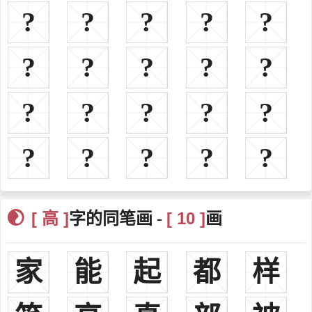
?
?
?
?
?
突厥车鼻可汗，灭高句丽。高侃有三子：高崇德、高崇礼、高崇文
高渐离战国，燕人，擅长击筑，燕太子丹派荆轲谋刺秦王政（即
?
?
?
?
?
秦始皇），到易水送行，他击筑，荆轲和歌。后因在筑内暗藏铅块扑
击秦始皇，不中被杀。
高赐汉朝，司隶校尉
?
?
?
?
?
高躬汉朝，蜀郡太守
高顺汉末三国，吕布帐下中郎将。史载高顺为人清白有威严，不
?
?
?
?
?
好饮酒，所统率的部队精锐非常，号称“陷阵营”。
高览三国，河北四庭柱之一，偏将军，东莱侯
高干东汉，并州牧，袁绍外甥。
高沛三国，刘璋麾下名将
[ 高 ]
[ 10 ]
字的同笔画 -
画
高翔三国，蜀汉将领曾随刘备攻打汉中，后又随蜀汉丞相诸葛亮
参加北伐曹魏的战争，并于公元231年（建兴九年）的北伐中大破司
家
能
起
都
样
马懿。官至杂号大将军，封玄乡侯。
高柔三国，曹魏大臣，任廷尉二十三年后，升任太常。七十二岁
时出任司空，随后仕途高升，在高平陵之变时支持司马懿，据曹爽大