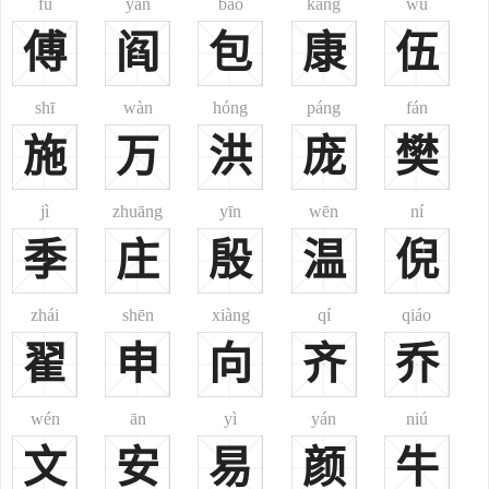
fù
yán
bāo
kāng
wǔ
四川之合江等地均有。汉、满、蒙、回、鲜、傣、彝、壮、水、白、
傅
阎
包
康
伍
京、黎、苗、土家、高山、布依、仡佬、哈尼、门巴、珞巴、锡伯、
东乡、裕固等多个民族有此姓。《郑通志》、《续通志》、《清通
志》之《氏族略》亦俱收载。其源不一：
shī
wàn
hóng
páng
fán
1、《姓氏考略》注云：“《世本》黄帝臣高元作宫室。当为高姓
施
万
洪
庞
樊
在之始。”
2、郑樵注云：“姜姓，齐太公六代孙文公之子公子高之孙傒，以
jì
zhuāng
yīn
wēn
ní
王父名为氏。”(按：“齐太公”之称易引起误解，称“齐太公”，多指田
季
庄
殷
温
倪
和，乃田氏齐之始祖；此之“齐太公”既为“姜姓”当指“姜太公”，姜姓
齐之始封君姜尚，号“太公望”。)(3)又注：“(齐)惠公之子公子祁字子
高之后，亦为高氏。”此乃以王父字为氏，亦系出姜姓。
zhái
shēn
xiàng
qí
qiáo
4、《姓氏考略》据《广韵》注云：“齐太公之后食采於高，因以
翟
申
向
齐
乔
为氏。”《姓氏词典》说解尤明：“战国齐太公之后食采於高，因以为
氏。”“以采邑为姓氏。源于妫姓。”齐田乃为帝舜后裔，故为妫姓。
wén
ān
yì
yán
niú
5、《姓氏考略》又注：“高句丽之后。”高句丽，或简作高丽，其
文
安
易
颜
牛
后有高氏，此当以国为氏。