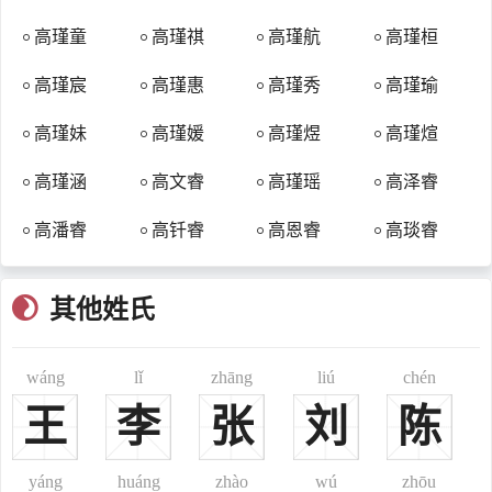
满族郭啰啰氏，亦称郭尔罗氏、郭络罗氏、郭博罗氏，满语为
高瑾童
高瑾祺
高瑾航
高瑾桓
Gorolo Hala，以地为氏，世居讷殷（今吉林抚松松花江上游流域）、
沾河（今吉林双阳河流域）、马察（今吉林浑江）等地。后有锡伯族
高瑾宸
高瑾惠
高瑾秀
高瑾瑜
引为姓氏者。清朝中叶以后多冠汉姓为高氏、郭氏、国氏等。
满族郭尔佳氏，亦称郭罗佳氏、固尔佳氏，满语为Gorgiya Hala，
高瑾妹
高瑾媛
高瑾煜
高瑾煊
世居安巴德普特布占台（今辽宁铁岭三岔子南部）、长白山区、嫩河
高瑾涵
高文睿
高瑾瑶
高泽睿
（今黑龙江讷河）等地。后有锡伯族引为姓氏者。清朝中叶以后多冠
汉姓为高氏、郭氏、顾氏等。
高潘睿
高钎睿
高恩睿
高琰睿
源于羽真氏，出自汉、唐时期辽、朝鲜半岛高句骊国，属于以国
名为氏。羽真氏族部落原为中国东北浑江流域的一个古老部族，是古
其他姓氏
燕国扶余氏族的一个分支，本姓扶余氏，西汉朝时属玄菟郡管辖。西
汉元帝刘奭建昭二年（公元前37年），汉王朝积弱没落，其羽真氏族
wáng
lǐ
zhāng
liú
chén
部落首领高朱蒙（高邹牟）乘机在纥升骨城（今辽宁桓仁）定都称
王，建立了高句骊国，朱蒙自称是高阳氏之苗裔，所以改为单姓高
王
李
张
刘
陈
氏。高氏一族在高句骊国的统治维持了六百多年的时间，这一历史时
期，有汉史称其为“夫余族”。西汉平帝刘衎元始三年（高句丽瑠璃明
yáng
huáng
zhào
wú
zhōu