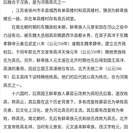
后融合于汉族，是为河南高氏之一
，江苏省徐州市丰县城西有单高楼村和双高楼村，猜测为鲜卑族
楼氏一脉，并在单高楼村存有高氏祠堂。
在南北朝时期的东魏政权末期，鲜卑族人元景安因在邙山之役中
力战有功，被东魏大丞相高欢赐爵西华县都乡男，在其子高洋于东魏
孝静帝元善见武定八年（公元550年）废黜东魏孝静帝，建立北齐政
权后，于同年即北齐文宣帝高洋天保元年（公元550年）赐他贵族姓
氏为高氏。另外，鲜卑族人元文遥在北齐时期也先后得到国王高洋、
高演的重用，因迎立国王高湛继位有功，北齐天统二年（公元566
年）后主高纬下诏特赐他姓高。他们的后代就以高为姓氏，亦为河南
高氏之一。
十六国时，后燕国王鲜卑族人慕容云改称为高阳氏后裔，遂改姓
高，称高云，其后裔在这个历史背景下，多有改复姓慕容氏为单姓高
氏者，后文化上汉化，是为河北高氏的主流。其后裔有改复姓为单
姓，称高氏。南北朝时，先后有鲜卑族元氏和徐氏改姓为高氏。北齐
文宣帝姓高名祥，当时有元景安、元文遥本鲜卑族，改汉字姓元，因