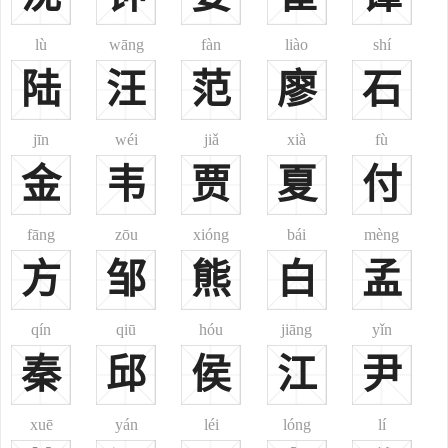
羽真氏改高氏，南北朝鲜卑族元氏、徐氏改高氏等。北齐皇帝高洋，
则给当时鲜卑族的元景安、元文遥等功臣，赐予了“高”姓。再就是
lù
wāng
fàn
liào
shí
“高”字开头的复姓如高车氏、高堂氏、高阳氏、高陵氏等，改为单姓
陆
汪
范
廖
石
“高”，则是历史使然。此外，还有民间过继外姓子女为嗣而改高的，
也较普遍。
jīn
wéi
jiǎ
xià
fù
高姓人口单位面积内密度最高的地区在山东、河北、江苏、安
金
韦
贾
夏
付
徽、浙江北部、湖北东部、甘肃西部、东北三省、内蒙古东部，每平
方公里的高姓人口达到2.7人以上，尤其在山东中部的地区高达6.4
人。高姓分布密度表明：密度最高的（2.7万人以上/平方公里）地区
fāng
zōu
xióng
bái
mèng
占国土面积的18.1%，高姓人口大约641万；0.9-2.7万人/平方公里的地
方
邹
熊
白
孟
区占国土面积的42.2%，高姓人口大约719万；不足0.9万人/平方公里
的地区占国土面积的39.7%，高姓人口大约92万。高姓分布很广，但
qín
qiū
hóu
jiāng
yǐn
不均衡。高姓在人群中分布频率表明：高姓在华北、东北、西北地区
秦
邱
侯
江
尹
是比较常见的姓氏之一，一般占当地人口的比例达最高，在1.2%以
上，尤其在甘肃河西走廊、山东中部、陕晋北部、黑龙江东北，在
xuē
yán
léi
lóng
lí
1.8%以上，有的达到3.6%以上，这部分高比例的地区的覆盖面积约占