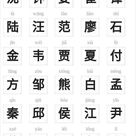
其他：
台湾省曾姓在日本侵占台湾时期曾被迫改用曾根、曾我、曾山、
lù
wāng
fàn
liào
shí
曾田等日本姓，这些日本姓中乃含有曾。1945年台湾光复后，奉令全
陆
汪
范
廖
石
部恢复原姓。
jīn
wéi
jiǎ
xià
fù
历史名人
金
韦
贾
夏
付
曾姓古代名人
曾点春秋，字子皙，亦称曾皙，春秋时期鲁国武城人。曾参之
fāng
zōu
xióng
bái
mèng
父，孔门弟子七十二贤之一。唐开元二十七年追封“宿伯”。宋大中祥
方
邹
熊
白
孟
符二年加封“莱芜侯”。明嘉靖九年改称“先贤曾氏”。
曾子春秋，即曾参，春秋末期鲁国南武城，孔子弟子，以孝著
qín
qiū
hóu
jiāng
yǐn
称，被后世儒家称为“宗圣”。
秦
邱
侯
江
尹
曾谭汉朝，汉代泉陵人。推举为孝廉，拜官为尚书郎。有文韬武
略之才，官累至太常。
曾玉汉朝，曾参十三代孙二支曾顼的长子、曾嘉的孙子，扶风
xuē
yán
léi
lóng
lí
人。拜官汉御史大夫。