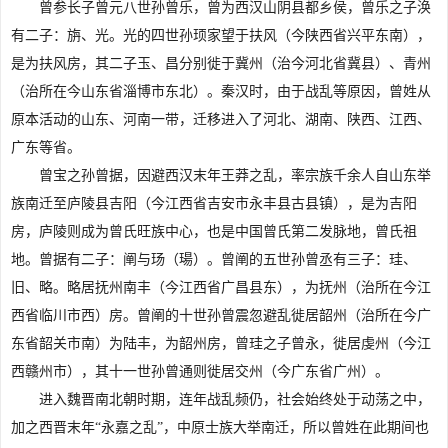
曾参长子曾元八世孙曾乐，曾为西汉山阴县都乡侯，曾乐之子涣
有二子：旃、光。光的四世孙顼家望于扶风（今陕西省兴平东南），
是为扶风房，其二子玉、昌分别徙于冀州（治今河北省冀县）、青州
（治所在今山东省淄博市东北）。秦汉时，由于战乱等原因，曾姓从
原本活动的山东、河南一带，迁移进入了河北、湖南、陕西、江西、
广东等省。
曾宝之孙曾据，因避西汉末年王莽之乱，率宗族千余人自山东举
族南迁至庐陵县吉阳（今江西省吉安市永丰县古县镇），是为吉阳
房，庐陵则成为曾氏旺族中心，也是中国曾氏第二发脉地，曾氏祖
地。曾据有二子：阐与玚（瑒）。曾阐的五世孙曾丞有三子：珪、
旧、略。略居抚州南丰（今江西省广昌县东），为抚州（治所在今江
西省临川市西）房。曾阐的十世孙曾震忽避乱徙居韶州（治所在今广
东省韶关市南）为陆丰，为韶州房，曾珪之子曾永，徙居虔州（今江
西赣州市），其十一世孙曾通则徙居交州（今广东省广州）。
进入魏晋南北朝时期，连年战乱频仍，社会始终处于动荡之中，
加之西晋末年“永嘉之乱”，中原士族大举南迁，所以曾姓在此期间也