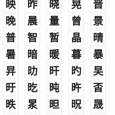
映
昨
晓
晃
晋
瑞清的北宗颉颃，世有“北李南曾”之说。
曾敏行（1827年—1892），字燮堂，今吴川市吴阳镇曾屋村人。
晚
晨
量
曾
景
咸丰五年投曾秉忠军伍，历任参将、副将、南韶连镇总兵、贵州威宁
镇、古州镇总兵，记名提督。
普
智
暂
晶
晴
曾庆敏（1898—1937），又名泽寰，字渡生，广东东莞人。陆军
第66军159师457旅副旅长。奉令于上海阻敌。江苏江阴与敌激战时，
肉搏殉国。国民政府追赠少将。
暑
暗
暖
暮
暴
曾运乾湖南益阳人，音韵学家，一生撰有《切韵五声五十一纽
考》、《喻母古读考》及《尚书正读》等。
㫒
㫑
旰
旳
旲
曾山（18991110—1972416），江西吉安人。1934年10月任中共
江西省省委书记。1952年10月，调北京，先后任政务院财经委员会副
旴
㫓
旽
旿
㫘
主任兼中央人民政府纺织工业部部长、中央人民政府商业部部长等
职。
曾中生（1900—1935），原名曾钟圣，字炎光，湖南资兴人，是
昳
㫤
㫜
㫛
晟
中国工农红军杰出指挥员，军事家。