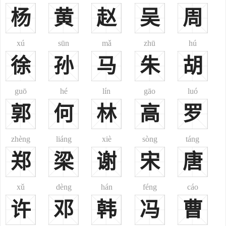
（1）为人做事有没有尽到心；（2）和朋友交往有没有失信；（3）
杨
黄
赵
吴
周
老师教的东西有没有复习好。“三省堂”即由此得名。
武城堂：曾氏源出姒姓。夏帝少康封小儿子曲烈于鄫（在山东省
xú
sūn
mǎ
zhū
hú
苍山县西北）建立鄫国，灭国后太子巫逃往鲁国，后称之武城。[5]
徐
孙
马
朱
胡
追远堂：取春秋末期鲁国南武城（今山东省费县）人曾参“慎终追
远”之意。
此外，曾氏的主要堂号还有：“鲁阳堂”、“敦本堂”、“宗圣堂”、
guō
hé
lín
gāo
luó
“守约堂”、“养志堂”、“若文堂”、“武城第”。等。
郭
何
林
高
罗
一、
曾
zēng
现行较常见姓氏。今北京、内蒙古之乌海、河北之尚义，山东之
zhèng
liáng
xiè
sòng
táng
平邑、山西之太原、江西之金溪、广西之田林、贵州之从江、云南之
郑
梁
谢
宋
唐
泸水及河口、陇川等地均有分布。汉、壮、彝、京、回、苗、满、
傣、土家、布依等多个民族皆有此姓。《郑通志·氏族略》亦收载，其
xǔ
dèng
hán
féng
cáo
注云：“亦作‘鄫’；亦作‘缯’。姒姓，子爵。今沂州承县东八十里故鄫
城是也。夏少康封其少子曲烈于鄫，襄六年莒灭之。鄫太子巫仕鲁，
许
邓
韩
冯
曹
去‘邑’为‘曾’氏。”望出鲁国。春秋时鲁有曾参，孔丘门人；宋代有曾