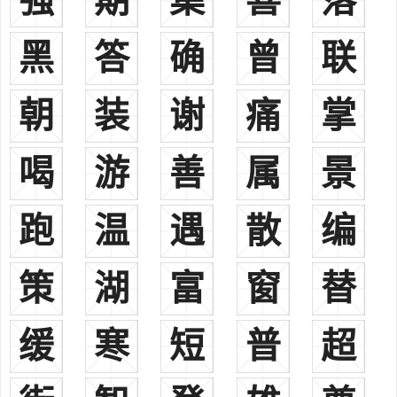
强
期
集
喜
落
追远堂：取春秋末期鲁国南武城（今山东省费县）人曾参“慎终追
远”之意。
黑
答
确
曾
联
此外，曾氏的主要堂号还有：“鲁阳堂”、“敦本堂”、“宗圣堂”、
“守约堂”、“养志堂”、“若文堂”、“武城第”。等。
朝
装
谢
痛
掌
一、
曾
zēng
现行较常见姓氏。今北京、内蒙古之乌海、河北之尚义，山东之
喝
游
善
属
景
平邑、山西之太原、江西之金溪、广西之田林、贵州之从江、云南之
泸水及河口、陇川等地均有分布。汉、壮、彝、京、回、苗、满、
傣、土家、布依等多个民族皆有此姓。《郑通志·氏族略》亦收载，其
跑
温
遇
散
编
注云：“亦作‘鄫’；亦作‘缯’。姒姓，子爵。今沂州承县东八十里故鄫
城是也。夏少康封其少子曲烈于鄫，襄六年莒灭之。鄫太子巫仕鲁，
策
湖
富
窗
替
去‘邑’为‘曾’氏。”望出鲁国。春秋时鲁有曾参，孔丘门人；宋代有曾
公亮；清代有曾国藩。
缓
寒
短
普
超
二、
曾
céng
现行罕见姓氏。今甘肃之酒泉市有分布。(按：曾，作为姓氏多读
zēng；“曾”之céng姓，可能因方音而异读，疑即zēng姓。或为zēng姓之