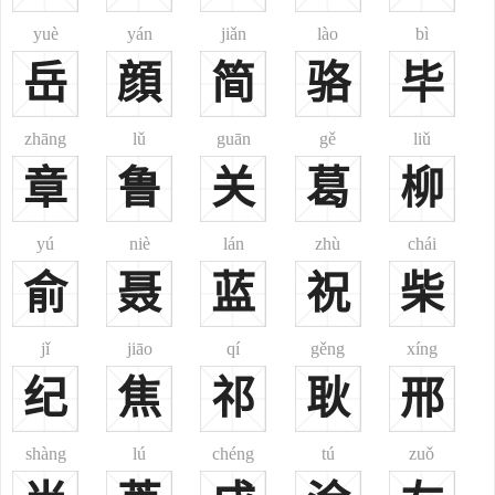
曾慥宋朝（？—1155年），两宋之际道教学者、诗人。今福建晋
yuè
yán
jiǎn
lào
bì
江人，北宋大臣曾公亮裔孙。曾官至尚书郎、直宝文阁。死后被列为
岳
顔
简
骆
毕
理学名臣，进祀乡贤祠。
曾从龙北宋（1175—1236年），泉州晋江人，字君赐，初名一
zhāng
lǔ
guān
gě
liǔ
龙，号云帽居士。北宋昭文馆大学士曾公亮四世从孙。赠少师谥号，
章
鲁
关
葛
柳
封清源郡公，崇祀泉州府学乡贤祠。遗作有《曾少师诗文集》。
曾棨明朝（1372—1432），字子棨，号西墅，江西永丰人。明永
yú
niè
lán
zhù
chái
乐二年状元，人称“江西才子”。其为人如泉涌，廷对两万言不打草
稿。曾出任《永乐大典》编纂。曾棨工书法，草书雄放，有晋人风
俞
聂
蓝
祝
柴
度。
曾鲁明朝，明朝时新淦人，官拜礼部侍郎，著有《大明集礼》流
jǐ
jiāo
qí
gěng
xíng
传于世。
纪
焦
祁
耿
邢
曾琼明朝，今福建莆田人，明代杰出的画家，其人擅画人像，号
称“如镜取影，妙得神情”。其画法曾风行一时，弟子众多且出众，被
shàng
lú
chéng
tú
zuǒ
时人称为“波臣派”。
曾铣明朝，明江苏省江都人，嘉靖进士，以御史巡抚山东、山