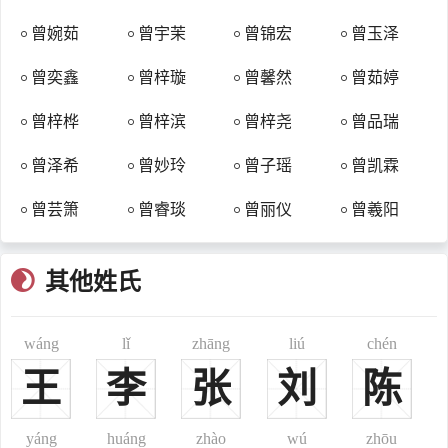
省）、江夏（今湖北省鄂城）、襄阳（今属湖北省）等地。从而在唐
曾婉茹
曾宇茉
曾锦宏
曾玉泽
朝之前就已形成曾姓遍布中国，名人不断涌现，家族势力日渐壮大的
局面，逐渐成为中国著名的大姓之一。
曾奕鑫
曾梓璇
曾馨然
曾茹婷
盛唐时期，社会安定，宗族发展速度加快，扩张、播迁亦为时
尚。唐末，曾姓有入迁福建者。至宋末，由于战乱，外族入侵，曾姓
曾梓桦
曾梓滨
曾梓尧
曾品瑞
又几度迁移。元明清时期，曾姓已播迁于各地。
曾泽希
曾妙玲
曾子瑶
曾凯霖
鲁郡：西汉改薛郡置鲁国，治在鲁县（今山东省曲阜）。相当今
山东曲阜、滕州市、泗水等县地。晋改为鲁郡。
曾芸箫
曾睿琰
曾丽仪
曾羲阳
天水郡：西汉元鼎三年（公元前114年）初置郡，治所在平襄
（今甘肃省通渭县西北）。
其他姓氏
庐陵郡：东汉时置郡，治所在石阳（今江西省永丰县，也就是吉
水东北地区），三国吴移治高昌（今江西省泰和西北）。相当今江西
wáng
lǐ
zhāng
liú
chén
永新、峡江、乐安、石城以南地区。
鲁阳县：汉置县，治所在今河南省鲁山县。
王
李
张
刘
陈
武城郡，所在今山西省吉县。
三省堂：孔子弟子曾参非常注意修身，每天从三方面检查自己：
yáng
huáng
zhào
wú
zhōu