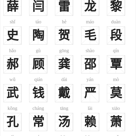
薛
闫
雷
龙
黎
曾万汉朝，汉镇南将军，曾率兵征讨南部边境，开拓了南康郡的
境界。后被封为南康逸士。
shǐ
táo
hè
máo
duàn
曾辉唐朝（833—914），曾参三十九代孙，曾骈次子、曾庆的孙
史
陶
贺
毛
段
子，任吴散骑常侍，镇南节度银青光禄大夫、国子监祭酒兼御史中
丞。
hǎo
gù
gōng
shào
qín
曾芳唐朝，唐代曾经任程乡县令，当时老百姓为瘴气所苦，曾芳
用药来接济百姓。来求药的人接连不断。
郝
顾
龚
邵
覃
曾元裕唐朝，唐朝后期军事人物，官至平卢节度使。
曾延世唐朝（841—923），为曾参三十六世孙，曾隐之五子，为
wǔ
qián
dài
yán
mò
曾氏龙山衍派始祖。自幼受慈母谕训，天资颖悟，十四岁时中二甲进
武
钱
戴
严
莫
士，出任光州刺史。
曾文辿五代，后梁雩都人。天文、谶纬、黄庭、内景之书，无所
kǒng
cháng
tāng
lài
xiāo
不究，尤其是精通地理。
孔
常
汤
赖
萧
曾致尧北宋（950—1007），字正臣，南丰人，北宋散文家
曾公亮北宋（999年—1078年），字明仲，号乐正，北宋著名政
治家、军事家、军火家、思想家。汉族，泉州晋江人。曾公亮与丁度