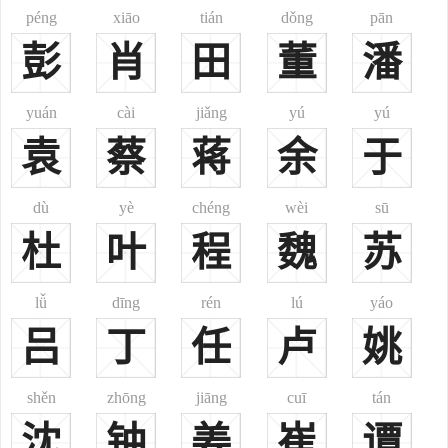
公亮；清代有曾国藩。
péng
xiāo
tián
dǒng
pān
二、
曾
céng
彭
肖
田
董
潘
现行罕见姓氏。今甘肃之酒泉市有分布。(按：曾，作为姓氏多读
zēng；“曾”之céng姓，可能因方音而异读，疑即zēng姓。或为zēng姓之
yuán
cài
jiǎng
yú
yú
分族。)
袁
蔡
蒋
余
于
三、
曾
曾姓分布：分布很广，约占全国汉族人口0.49%，为中国人口最
多一百个姓之一。尤以四川、湖南、广东、江西等省多此姓。4省曾
dù
yè
chéng
wèi
sū
姓约占全国汉族曾姓人口66%。
杜
叶
程
魏
苏
曾姓起源：系自姒姓。鄫为子爵国，沂州承县(故城在今山东枣
庄)东80里故鄫城是也。夏少康封其少子曲烈于鄫。周襄王六年，莒灭
lǚ
dīng
rén
lú
yáo
鄫，鄫太子巫仕鲁，遂去邑为曾氏，见《世本》。
吕
丁
任
卢
姚
2、京、彝、土家、布依、满、苗、黎等民族均有此姓。
曾姓名人：
shěn
zhōng
jiāng
cuī
tán
曾参，春秋时孔子弟子。
沈
郡望：鲁国、卢陵、东鲁。
钟
姜
崔
谭