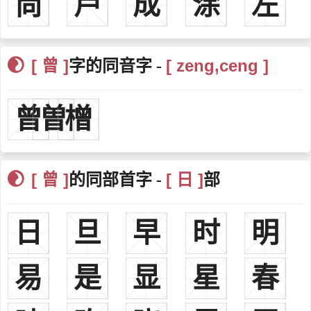
尚
芦
成
涂
左
西，进兵部侍郎。
曾国藩清朝，初名子城，字伯涵，号涤生，谥文正，又名曾传豫
（传字辈），汉族，出生于湖南长沙府湘乡县杨树坪（现属湖南省娄
[ 曾 ]
[ zeng,ceng ]
字的同音字 -
底市双峰县荷叶镇）。晚清重臣，湘军的创立者和统帅者。清朝军事
家、理学家、政治家、书法家，文学家，晚清散文“湘乡派”创立人。
曾
曽
橧
晚清“中兴四大名臣”之一，官至两江总督、直隶总督、武英殿大学
士，封一等毅勇侯，谥曰文正。
曾姓近代名人
曾秉忠清末（1816—1863），字允堂，今吴川市塘尾街道院村曾
[ 曾 ]
[ 日 ]
的同部首字 -
部
屋人，行伍出身，先后任把总、参将、总兵，咸丰年为江南水师提
督，受浒职发往两江总督曾国藩军营差遣。
日
旦
早
时
明
曾国荃（1824—1890），字沅甫，号叔纯，曾国藩弟，贡生出
自。历任陕西、山西巡抚，署两广总督。1884年升任两江总督。
易
是
显
星
春
曾纪泽（1839—1890），字颉刚，曾国藩长子，清末外交官。
曾熙（1861—1930），湖南衡阳人。字季子，又字嗣元，更字子
缉，号俟园，晚年自号农髯。工诗文，擅书画。书法自称南宗，与李