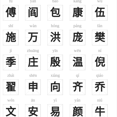
fù
yán
bāo
kāng
wǔ
承旨编撰《武经总要》，为中国古代第一部官方编纂的军事科学百科
傅
阎
包
康
伍
全书。，[19]
曾巩北宋（1019—1083），字子固，北宋文学家，南丰人，世称
shī
wàn
hóng
páng
fán
南丰先生。
施
万
洪
庞
樊
曾布北宋（1036—1107），字子宣，江西北宋建昌军人。曾易占
之子，北宋嘉祐进士，曾参与王安石变法，任三司使，作为王安石的
jì
zhuāng
yīn
wēn
ní
助手推行新政，徽宗时任参知政事主张调和新旧两派，赠观文殿大学
士，谥“文肃”。
季
庄
殷
温
倪
曾安止北宋（1048—1098），字移忠，号屠龙翁。于熙宁六年登
第，赐以“同学究出身”。熙宁九年再次应试，取得进士出身。初任丰
zhái
shēn
xiàng
qí
qiáo
城县主簿，后知彭泽县。后半生对泰和周边各地农业生产进行广泛深
翟
申
向
齐
乔
入的调查，去世前完成《禾谱》5卷。是继贾思勰《齐民要术》后又
一部农业科学著作。
wén
ān
yì
yán
niú
曾几南宋（1085—1166），中国南宋诗人。字吉甫，自号茶山居
文
安
易
颜
牛
士。其先赣州人，徙居河南府。历任江西、浙西提刑、秘书少监、礼
部侍郎。