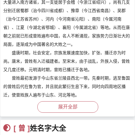
大量进入南方诸省，其一支徙居于会稽（今浙江省绍兴），尚有几支
分别迁居蜀郡（治今四川省成都）、豫章（今江西省南昌）、吴郡
（治今江苏省苏州）、河内（今河南省沁阳）、南阳（今属河南
省）、江夏（今湖北省鄂城）、襄阳（今属湖北省）等地。从而在唐
朝之前就已形成曾姓遍布中国，名人不断涌现，家族势力日渐壮大的
局面，逐渐成为中国著名的大姓之一。
盛唐时期，社会安定，宗族发展速度加快，扩张、播迁亦为时
尚。唐末，曾姓有入迁福建者。至宋末，由于战乱，外族入侵，曾姓
又几度迁移。元明清时期，曾姓已播迁于各地。
曾姓最初发源于今山东省兰陵县西北一带。先秦时期，逃至鲁国
的曾姓后代在鲁为官，并且就此繁衍生息下来，同时向四周地区播
迁，使曾姓族人遍布于山东、河北等地。
秦汉期间，曾姓人因一直以“孝”著称，被封建统治者尊为“宗
展开全部
圣”。曾参长子曾元八世孙曾乐，曾为西汉山阴县都乡侯，曾乐之子涣
有二子：旃、光。光的四世孙顼家望于扶风（今陕西省兴平东南），
[ 曾 ]
姓名字大全
是为扶风房，其二子玉、昌分别徙于冀州（治今河北省冀县）、青州