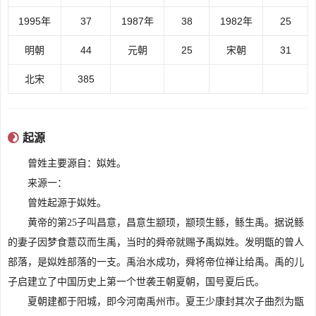
1995年
37
1987年
38
1982年
25
明朝
44
元朝
25
宋朝
31
北宋
385
内容来源于:www.cluax.com
起源
曾姓主要源自：姒姓。
来源一：
曾姓起源于姒姓。
黄帝的第25子叫昌意，昌意生颛顼，颛顼生鲧，鲧生禹。据说鲧
的妻子因梦食薏苡而生禹，当时的舜帝就赐予禹姒姓。发明甑的曾人
部落，是姒姓部落的一支。禹治水成功，舜将帝位禅让给禹。禹的儿
子启建立了中国历史上第一个世袭王朝夏朝，国号夏后氏。
夏朝建都于阳城，即今河南禹州市。夏王少康封其次子曲烈为甑