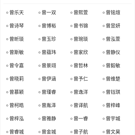
（治所在今山东省淄博市东北）。秦汉时，由于战乱等原因，曾姓从
原本活动的山东、河南一带，迁移进入了河北、湖南、陕西、江西、
曾乐天
曾一双
曾熙萱
曾铭煊
广东等省。
曾诗琴
曾博裕
曾书锦
曾昱妍
曾宝之孙曾据，因避西汉末年王莽之乱，率宗族千余人自山东举
族南迁至庐陵县吉阳（今江西省吉安市永丰县古县镇），是为吉阳
曾昕琰
曾玉珍
曾琬琰
曾泓萱
房，庐陵则成为曾氏旺族中心，也是中国曾氏第二发脉地，曾氏祖
曾斯敏
曾蕴玮
曾家欣
曾静仪
地。曾据有二子：阐与玚（瑒）。曾阐的五世孙曾丞有三子：珪、
旧、略。略居抚州南丰（今江西省广昌县东），为抚州（治所在今江
曾令嘉
曾景翊
曾哲林
曾毅敏
西省临川市西）房。曾阐的十世孙曾震忽避乱徙居韶州（治所在今广
东省韶关市南）为陆丰，为韶州房，曾珪之子曾永，徙居虔州（今江
曾晓莉
曾伊涵
曾予仁
曾维楚
西赣州市），其十一世孙曾通则徙居交州（今广东省广州）。
曾慕颖
曾瑾睿
曾逸洋
曾钰琪
进入魏晋南北朝时期，连年战乱频仍，社会始终处于动荡之中，
加之西晋末年“永嘉之乱”，中原士族大举南迁，所以曾姓在此期间也
曾柯皓
曾胤泽
曾译航
曾梓峰
大量进入南方诸省，其一支徙居于会稽（今浙江省绍兴），尚有几支
曾梓泓
曾雅静
曾一睿
曾宇城
分别迁居蜀郡（治今四川省成都）、豫章（今江西省南昌）、吴郡
（治今江苏省苏州）、河内（今河南省沁阳）、南阳（今属河南
曾睿城
曾金城
曾子航
曾文昊