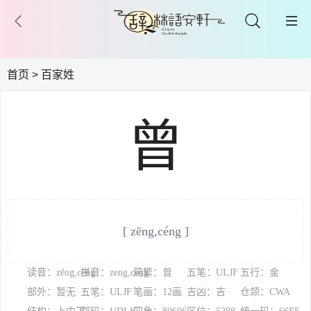
首页
>
百家姓
曾
[ zēng,céng ]
读音：zēng,céng
拼音：zeng,ceng
简繁：曾
五笔：ULJF
五行：金
部外：暂无
五笔：ULJF
笔画：12画
吉凶：吉
仓颉：CWA