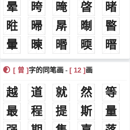
晕
晇
晻
晵
暏
郡望
鲁郡：西汉改薛郡置鲁国，治在鲁县（今山东省曲阜）。相当今
暀
㫶
㫹
㫼
暋
山东曲阜、滕州市、泗水等县地。晋改为鲁郡。
天水郡：西汉元鼎三年（公元前114年）初置郡，治所在平襄
暈
暕
㬆
㬉
㬐
（今甘肃省通渭县西北）。
庐陵郡：东汉时置郡，治所在石阳（今江西省永丰县，也就是吉
水东北地区），三国吴移治高昌（今江西省泰和西北）。相当今江西
[ 曾 ]
[ 12 ]
字的同笔画 -
画
永新、峡江、乐安、石城以南地区。
鲁阳县：汉置县，治所在今河南省鲁山县。
武城郡，所在今山西省吉县。
越
道
就
然
等
三省堂：孔子弟子曾参非常注意修身，每天从三方面检查自己：
（1）为人做事有没有尽到心；（2）和朋友交往有没有失信；（3）
最
程
提
斯
量
老师教的东西有没有复习好。“三省堂”即由此得名。
武城堂：曾氏源出姒姓。夏帝少康封小儿子曲烈于鄫（在山东省
苍山县西北）建立鄫国，灭国后太子巫逃往鲁国，后称之武城。[5]