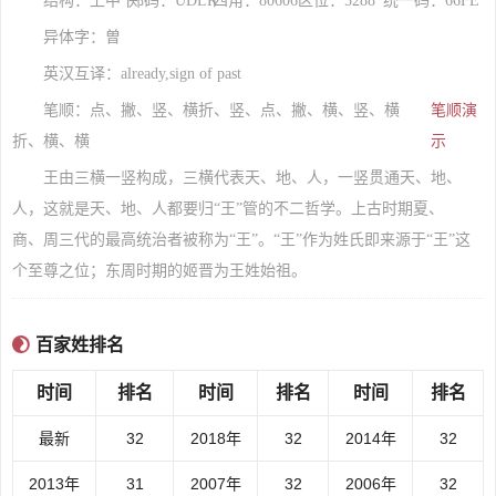
结构：上中下
郑码：UDLK
四角：80606
区位：5288
统一码：66FE
异体字：曽
英汉互译：already,sign of past
笔顺：点、撇、竖、横折、竖、点、撇、横、竖、横
笔顺演
折、横、横
示
王由三横一竖构成，三横代表天、地、人，一竖贯通天、地、
人，这就是天、地、人都要归“王”管的不二哲学。上古时期夏、
商、周三代的最高统治者被称为“王”。“王”作为姓氏即来源于“王”这
个至尊之位；东周时期的姬晋为王姓始祖。
百家姓排名
时间
排名
时间
排名
时间
排名
最新
32
2018年
32
2014年
32
2013年
31
2007年
32
2006年
32