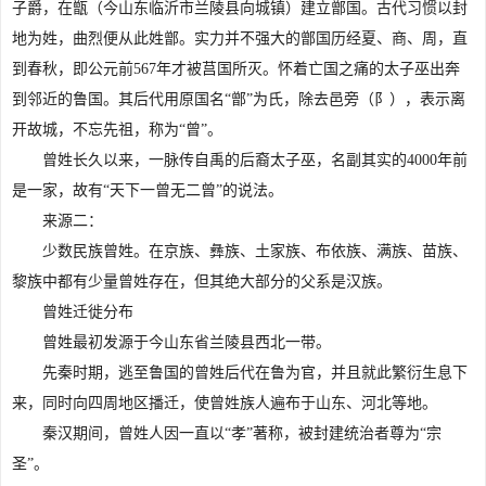
子爵，在甑（今山东临沂市兰陵县向城镇）建立鄫国。古代习惯以封
地为姓，曲烈便从此姓鄫。实力并不强大的鄫国历经夏、商、周，直
到春秋，即公元前567年才被莒国所灭。怀着亡国之痛的太子巫出奔
到邻近的鲁国。其后代用原国名“鄫”为氏，除去邑旁（阝），表示离
开故城，不忘先祖，称为“曾”。
曾姓长久以来，一脉传自禹的后裔太子巫，名副其实的4000年前
是一家，故有“天下一曾无二曾”的说法。
来源二：
少数民族曾姓。在京族、彝族、土家族、布依族、满族、苗族、
黎族中都有少量曾姓存在，但其绝大部分的父系是汉族。
曾姓迁徙分布
曾姓最初发源于今山东省兰陵县西北一带。
先秦时期，逃至鲁国的曾姓后代在鲁为官，并且就此繁衍生息下
来，同时向四周地区播迁，使曾姓族人遍布于山东、河北等地。
秦汉期间，曾姓人因一直以“孝”著称，被封建统治者尊为“宗
圣”。