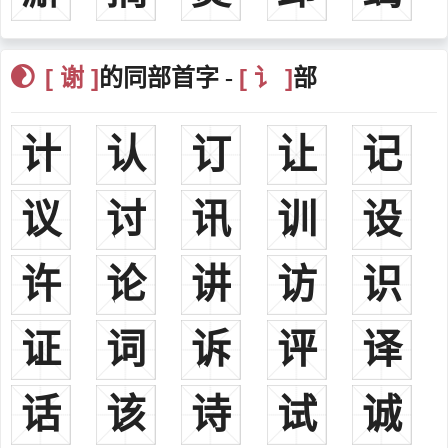
谢耀美国芝加哥戏剧导演
谢霆锋香港藝人
[ 谢 ]
[ 讠 ]
的同部首字 -
部
谢子长陝北紅軍和蘇區創建人，中國工農紅軍傑出指揮員
谢石醒号“子丹”，1935年任国民党横峰弋阳县县长，放走方志敏
之妻缪敏
计
认
订
让
记
谢有锡马来西亚画家，美术教育家，创办吉隆坡美术学院
议
讨
讯
训
设
郡望
许
《徐孝穆集笺注》六卷（陈徐陵撰、清朝吴兆宜注）记载了魏晋
论
讲
访
识
南北朝以来谢氏家族的十二大郡望：
汉晋以来，谢氏见于史册者以陈郡、会稽为盛，陈郡本支载在
证
词
诉
评
译
《陈国阳夏谢氏谱》，会稽山阴则亦难谱，仅就知者谱也。夷吾为山
阴之始，盖山阴之祖。其后则有谭、赞、渊、厷、煚、承、崇、斐、
话
该
诗
试
诚
秀等俱仕吴；端、风、奉、聘、輶、胜、沉、敷（隐）等俱仕晋，；
达仕梁而歧、峤仕陈。两族以外可见者尚有：一曰南阳，则有宛与章