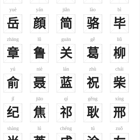
谢惠连南朝，南朝文學家，謝靈運之從弟
yuè
yán
jiǎn
lào
bì
谢景仁東晉，東晉黃門侍郎，謝安侄孫
岳
顔
简
骆
毕
谢弘微南朝，南朝宋文帝時大臣，謝萬之曾孫，謝景仁從子也
谢庄南北朝，南北朝·宋文學家，謝弘微之子，謝靈運的族侄
zhāng
lǔ
guān
gě
liǔ
谢朓名士，詩文清新，唐朝大詩人李白稱讚他「中間小謝又清
章
鲁
关
葛
柳
發」
谢赫南朝，南朝齊、梁間畫家、繪畫理論家
yú
niè
lán
zhù
chái
谢罗公晉代，晉代道教人士，被視為神仙
俞
谢翱南宋晚期元朝初期，名士，诗人。随文天祥抗元南下潮汕，
聂
蓝
祝
柴
宋亡后不仕
谢深甫南宋，南宋宰相
jǐ
jiāo
qí
gěng
xíng
谢道清壽春郡夫人，宋理宗趙昀的皇后，謝深甫之孫女
纪
焦
祁
耿
邢
谢迁明代，明代東閣大學士
谢映登瓦崗五虎將之一
shàng
lú
chéng
tú
zuǒ
谢叔和明朝，明朝政治人物、進士出身
谢姓近代名人