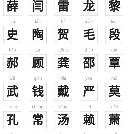
薛
闫
雷
龙
黎
多50个姓之一。尤以广东、江西、四川、湖南等省多此姓，4省谢姓
约占全国汉族谢姓人口45%。
谢姓起源：
shǐ
táo
hè
máo
duàn
1、系自姜姓。炎帝之裔申伯，以周宣王舅受封于谢(故城在今河
史
陶
贺
毛
段
南唐河南)，后失爵，以国为氏。
2、唐弘文馆直学士谢偃，卫州人，本姓直勒，其祖孝敬仕北
hǎo
gù
gōng
shào
qín
齐，改姓谢氏，见《旧唐书·文苑传》。
郝
顾
龚
邵
覃
3、清满洲人姓。世居沈阳。今满族姓。
4、土族谢加氏后改为谢氏。
5、台湾土著、蒙古、土家、苗、彝、朝鲜、回、黎、侗、壮等
wǔ
qián
dài
yán
mò
民族均有此姓。
武
钱
戴
严
莫
谢姓名人：
谢恩，春秋时鲁人。
kǒng
cháng
tāng
lài
xiāo
郡望：会稽、陈留。
孔
常
汤
赖
萧
变化：北魏时赐龙骧将军谢懿为大野氏。
其他：