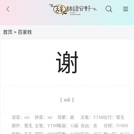
首页
>
百家姓
谢
[ xiè ]
读音：xiè
拼音：xie
简繁：謝
五笔：YTMF
五行：暂无
部外：暂无
五笔：YTMF
笔画：12画
吉凶：吉
仓颉：IVHHI