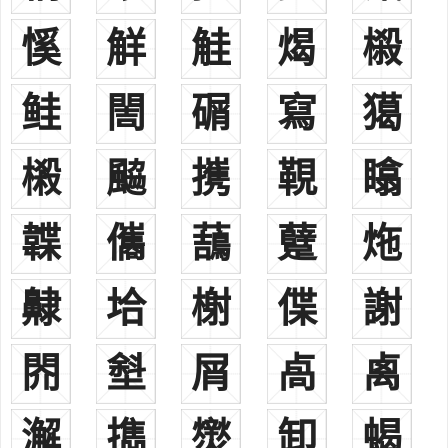
谢杏芳中國著名女羽毛球運動員，前世界冠軍
慀
觧
觟
㷎
榝
谢坤山臺灣知名口足畫家
谢震廷臺灣著名華語流行音樂男歌手
鲑
䦖
碿
寫
獦
谢贤香港演員
谢伏瞻曾任国家统计局局长、国务院研究室主任、河南省省长、
樧
䬅
㩗
䩤
䁯
省委书记等职，现任中国社会科学院院长、党组书记
谢婉雯香港抗SARS而殉職的醫護人員
谢军中國大陸著名西洋棋棋手
韘
儶
䕵
躠
炧
谢震武臺灣著名律師兼任電視節目主持人
谢祖武臺灣男藝人
齂
垥
榭
偞
謝
谢坤达臺灣男演員
谢佳见馬來西亞影帝、演員
䦏
㙦
屑
卨
禼
谢娜中國女藝人
谢依霖台灣女藝人
谢天华香港藝人
澥
擕
㸉
卸
蝎
谢安琪香港女歌手