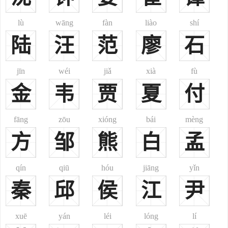
州龚邱县谢城是也。后失爵，以国为氏。”《姓氏考略》注引《姓谱》
亦云：“周宣王时，申伯作邑于谢，后为氏。”
lù
wāng
fàn
liào
shí
2、《姓氏词典》注引《古今姓氏书辨证》云：“出自黄帝之后。
陆
汪
范
廖
石
任姓之别，为十族，谢其一也。谢以失国，子孙散之，以国为氏。”
3、或系直勒氏所改。《姓氏考略》据《旧唐书·文苑传》云：“谢
jīn
wéi
jiǎ
xià
fù
偃之祖孝政，本姓直勒氏，改姓谢。”望出陈留、会稽。
金
韦
贾
夏
付
4、后或改为“射”姓。郑樵注云：“谢服为鸿胪卿，后汉末出征，
嫌其名姓不祥，乃改为射咸。”
5、土家族之谢姓，由夕姓音变而得。
fāng
zōu
xióng
bái
mèng
6、藏族之谢姓，则出自“谢资”氏，本部族名，以部为氏，省改为
方
邹
熊
白
孟
“谢”。
7、土族之谢姓，出自孩如一孔。“孩”音变而为“谢”，遂以为氏。
qín
qiū
hóu
jiāng
yǐn
注(5)——(7)见《中国人的姓名》。汉代有谢弼，东武阳人；东晋有谢
秦
邱
侯
江
尹
安、谢道蕴；南朝宋有谢灵运；清代有谢希逸。
二、
谢
(謝)
xuē
yán
léi
lóng
lí
谢姓分布：分布很广，约占全国汉族人口0.72%，为中国人口最