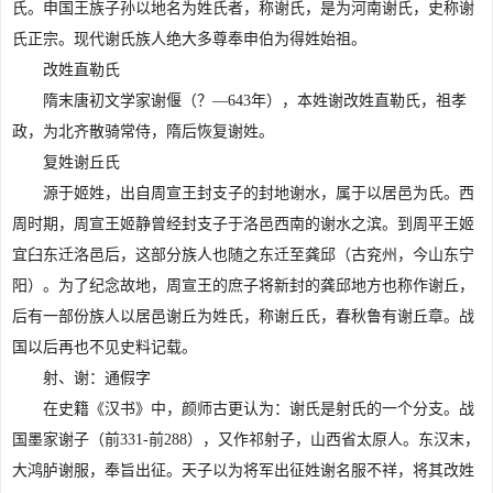
氏。申国王族子孙以地名为姓氏者，称谢氏，是为河南谢氏，史称谢
氏正宗。现代谢氏族人绝大多尊奉申伯为得姓始祖。
改姓直勒氏
隋末唐初文学家谢偃（？—643年），本姓谢改姓直勒氏，祖孝
政，为北齐散骑常侍，隋后恢复谢姓。
复姓谢丘氏
源于姬姓，出自周宣王封支子的封地谢水，属于以居邑为氏。西
周时期，周宣王姬静曾经封支子于洛邑西南的谢水之滨。到周平王姬
宜臼东迁洛邑后，这部分族人也随之东迁至龚邱（古兖州，今山东宁
阳）。为了纪念故地，周宣王的庶子将新封的龚邱地方也称作谢丘，
后有一部份族人以居邑谢丘为姓氏，称谢丘氏，春秋鲁有谢丘章。战
国以后再也不见史料记载。
射、谢：通假字
在史籍《汉书》中，颜师古更认为：谢氏是射氏的一个分支。战
国墨家谢子（前331-前288），又作祁射子，山西省太原人。东汉末，
大鸿胪谢服，奉旨出征。天子以为将军出征姓谢名服不祥，将其改姓