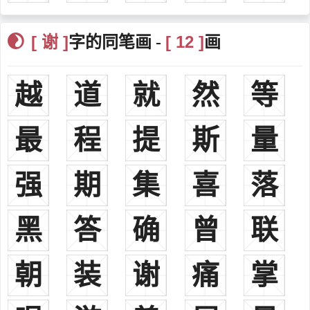
和浙江省西部。
东山堂
[ 谢 ]
[ 12 ]
字的同笔画 -
画
东山位于浙江省上虞县之西南，在晋室谢安末出任征讨大都督前
隐居所在地，山上尚有蔷薇洞、池屐池等遗迹。另在浙江临安之西，
越
道
就
然
等
及江苏省江宁之北各有 一座东山，当谢安征讨玁狁建功后，曾在江宁
之东山修建别邸，迄今江宁东山山顶仍有一寺庙古迹，寺中祀奉为谢
安遗像。
最
程
提
斯
量
宝树堂
晋朝孝武帝驾临谢安官邸，见其庭园中有 一株雄传大树，长得青
强
期
集
喜
落
翠茂盛，当时孝武帝指着大树对谢安言道：“此乃谢家之宝树。”谢氏
以“宝树”为堂号，由来在此。《晋书·谢玄传》：“与从兄朗俱为叔父
黑
答
确
曾
联
安所器重，安尝戒约子侄，因曰：子弟亦何豫人事而正欲使其佳？玄
曰：譬如，芝兰玉树，欲使其生于庭阶耳。”后来唐代文人王勃撰《滕
王阁序》，文中就有“非谢家之宝树”之句。
朝
装
谢
痛
掌
一、
谢
(謝)xiè
现行常见姓氏。今北京，河北之尚义，山东之平邑、龙江，山西