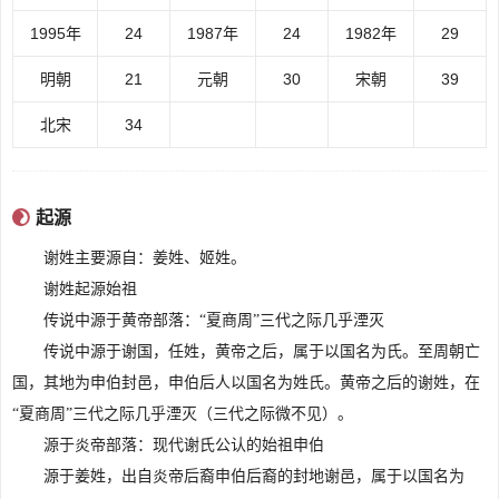
1995年
24
1987年
24
1982年
29
明朝
21
元朝
30
宋朝
39
北宋
34
内容来源于:www.cluax.com
起源
谢姓主要源自：姜姓、姬姓。
谢姓起源始祖
传说中源于黄帝部落：“夏商周”三代之际几乎湮灭
传说中源于谢国，任姓，黄帝之后，属于以国名为氏。至周朝亡
国，其地为申伯封邑，申伯后人以国名为姓氏。黄帝之后的谢姓，在
“夏商周”三代之际几乎湮灭（三代之际微不见）。
源于炎帝部落：现代谢氏公认的始祖申伯
源于姜姓，出自炎帝后裔申伯后裔的封地谢邑，属于以国名为