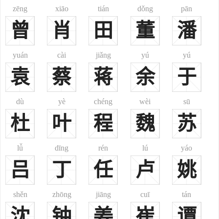
安遗像。
zēng
xiāo
tián
dǒng
pān
宝树堂
曾
肖
田
董
潘
晋朝孝武帝驾临谢安官邸，见其庭园中有 一株雄传大树，长得青
翠茂盛，当时孝武帝指着大树对谢安言道：“此乃谢家之宝树。”谢氏
yuán
cài
jiǎng
yú
yú
以“宝树”为堂号，由来在此。《晋书·谢玄传》：“与从兄朗俱为叔父
袁
蔡
蒋
余
于
安所器重，安尝戒约子侄，因曰：子弟亦何豫人事而正欲使其佳？玄
曰：譬如，芝兰玉树，欲使其生于庭阶耳。”后来唐代文人王勃撰《滕
王阁序》，文中就有“非谢家之宝树”之句。
dù
yè
chéng
wèi
sū
一、
谢
(謝)xiè
杜
叶
程
魏
苏
现行常见姓氏。今北京，河北之尚义，山东之平邑、龙江，山西
之太原，内蒙古之乌海，安徽之泾县，江西之金溪，广东之澄海，贵
lǚ
dīng
rén
lú
yáo
州之从江，云南之陇川、泸水、河口等地均有分布。汉、鲜、彝、
吕
丁
任
卢
姚
傣、壮、白、蒙、满、水、瑶、苗、土、畲、藏、仫佬、仡佬、土
家、布依、纳西等多个民族皆有此姓。《郑通志》、《续通志》之
shěn
zhōng
jiāng
cuī
tán
《氏族略》亦俱收载。其源不一：
沈
1、郑樵注云：“姜姓，炎帝之裔申伯以周宣王舅受封于谢，今兖
钟
姜
崔
谭