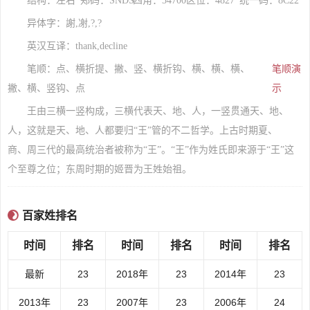
结构：左右
郑码：SNDS
四角：34700
区位：4827
统一码：8C22
异体字：謝,㓔,?,?
英汉互译：thank,decline
笔顺：点、横折提、撇、竖、横折钩、横、横、横、
笔顺演
撇、横、竖钩、点
示
王由三横一竖构成，三横代表天、地、人，一竖贯通天、地、
人，这就是天、地、人都要归“王”管的不二哲学。上古时期夏、
商、周三代的最高统治者被称为“王”。“王”作为姓氏即来源于“王”这
个至尊之位；东周时期的姬晋为王姓始祖。
百家姓排名
时间
排名
时间
排名
时间
排名
最新
23
2018年
23
2014年
23
2013年
23
2007年
23
2006年
24