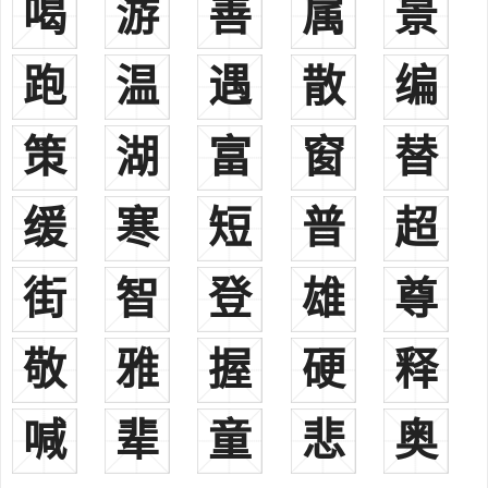
喝
游
善
属
景
之太原，内蒙古之乌海，安徽之泾县，江西之金溪，广东之澄海，贵
州之从江，云南之陇川、泸水、河口等地均有分布。汉、鲜、彝、
跑
温
遇
散
编
傣、壮、白、蒙、满、水、瑶、苗、土、畲、藏、仫佬、仡佬、土
家、布依、纳西等多个民族皆有此姓。《郑通志》、《续通志》之
《氏族略》亦俱收载。其源不一：
策
湖
富
窗
替
1、郑樵注云：“姜姓，炎帝之裔申伯以周宣王舅受封于谢，今兖
州龚邱县谢城是也。后失爵，以国为氏。”《姓氏考略》注引《姓谱》
缓
寒
短
普
超
亦云：“周宣王时，申伯作邑于谢，后为氏。”
2、《姓氏词典》注引《古今姓氏书辨证》云：“出自黄帝之后。
街
智
登
雄
尊
任姓之别，为十族，谢其一也。谢以失国，子孙散之，以国为氏。”
3、或系直勒氏所改。《姓氏考略》据《旧唐书·文苑传》云：“谢
敬
雅
握
硬
释
偃之祖孝政，本姓直勒氏，改姓谢。”望出陈留、会稽。
4、后或改为“射”姓。郑樵注云：“谢服为鸿胪卿，后汉末出征，
嫌其名姓不祥，乃改为射咸。”
喊
辈
童
悲
奥
5、土家族之谢姓，由夕姓音变而得。
6、藏族之谢姓，则出自“谢资”氏，本部族名，以部为氏，省改为