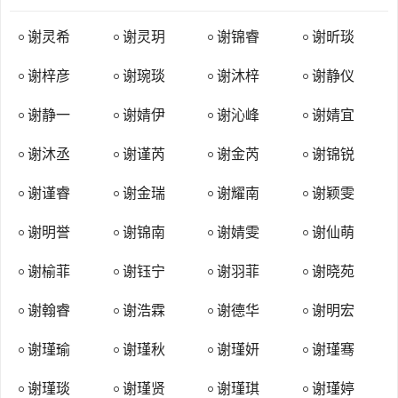
沙氏、程氏、山氏、白氏等。
满族苏拉喇氏，亦称松佳拉氏，满语为Sulara Hala，世居黑龙江
谢灵希
谢灵玥
谢锦睿
谢昕琰
流域，后多冠汉姓为谢氏、松氏等。
谢梓彦
谢琬琰
谢沐梓
谢静仪
满族锡尔馨氏，亦称谢京氏，源出元朝时期女真锡尔沁部，以姓
为氏，满语为Sirhin Hala，世居和托阿拉（今辽宁新宾永陵镇），是
谢静一
谢婧伊
谢沁峰
谢婧宜
满族最古老的姓氏之一，后多冠汉姓为谢氏、金氏等。
谢沐丞
谢谨芮
谢金芮
谢锦锐
谢姓是中国第二十四位大姓，在广东、江西、湖南最有影响。谢
姓人群大约占了当代人口的0.72%，即每10000个中国人中姓谢的人至
谢谨睿
谢金瑞
谢耀南
谢颖雯
少有72个，总人口大约在870万。
谢姓最早活跃于河南南部。楚人灭申并迁谢姓族人于淮河上游，
谢明誉
谢锦南
谢婧雯
谢仙萌
从此，谢姓族人开始了南迁的历程。春秋时期，谢姓已经迁到山东、
谢榆菲
谢钰宁
谢羽菲
谢晓苑
湖北、湖南等地。战国时，谢姓一支移民四川。汉晋时谢姓已播迁到
陕西、云南、贵州、江西、浙江等地。三国至南北朝时，谢姓家族成
谢翰睿
谢浩霖
谢德华
谢明宏
了天下最著名的家族之一。唐朝时，谢姓始入福建、广东，成为东南
谢瑾瑜
谢瑾秋
谢瑾妍
谢瑾骞
地区的著姓。明初入台湾。由于谢姓主力早在秦汉时期已迁离北方，
虽经历东晋、隋唐的北方地区战乱，但所受的伤害相对要轻。在中国
谢瑾琰
谢瑾贤
谢瑾琪
谢瑾婷