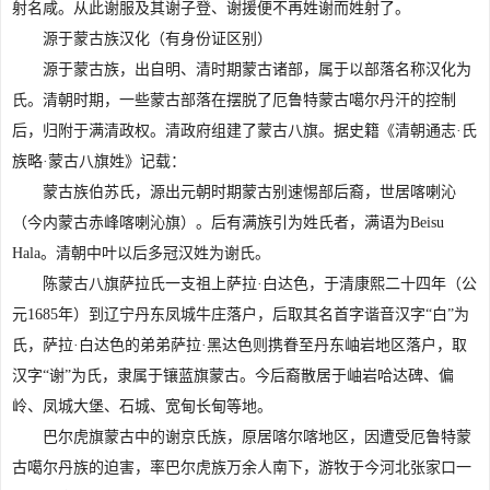
射名咸。从此谢服及其谢子登、谢援便不再姓谢而姓射了。
源于蒙古族汉化（有身份证区别）
源于蒙古族，出自明、清时期蒙古诸部，属于以部落名称汉化为
氏。清朝时期，一些蒙古部落在摆脱了厄鲁特蒙古噶尔丹汗的控制
后，归附于满清政权。清政府组建了蒙古八旗。据史籍《清朝通志·氏
族略·蒙古八旗姓》记载：
蒙古族伯苏氏，源出元朝时期蒙古别速惕部后裔，世居喀喇沁
（今内蒙古赤峰喀喇沁旗）。后有满族引为姓氏者，满语为Beisu
Hala。清朝中叶以后多冠汉姓为谢氏。
陈蒙古八旗萨拉氏一支祖上萨拉·白达色，于清康熙二十四年（公
元1685年）到辽宁丹东凤城牛庄落户，后取其名首字谐音汉字“白”为
氏，萨拉·白达色的弟弟萨拉·黑达色则携眷至丹东岫岩地区落户，取
汉字“谢”为氏，隶属于镶蓝旗蒙古。今后裔散居于岫岩哈达碑、偏
岭、凤城大堡、石城、宽甸长甸等地。
巴尔虎旗蒙古中的谢京氏族，原居喀尔喀地区，因遭受厄鲁特蒙
古噶尔丹族的迫害，率巴尔虎族万余人南下，游牧于今河北张家口一