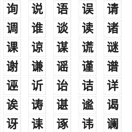
询
说
语
误
请
陵，宛有景仕吴，章陵有该仕汉。二曰冯翊，盖北地扶风一族也，扶
风有谢服，汉末为为将，改为射咸，其子孙则有坚、援仕蜀。三曰下
邳则有安仕汉，四曰汝南则有甄、廉、季孝俱仕汉，五曰东郡则有弼
调
谁
谈
读
诸
仕汉，六曰彭城则有慈仕吴，七曰九江则有曼卿善毛诗仕汉，八曰庐
江有奇仕魏，九曰牂牁则有暹仕汉，十曰敦煌则有艾仕前凉。
课
谅
谋
谎
谜
谢姓以郡望为堂号外，还有威怀、安晋、东山、宝树堂号。“威
怀”和“安晋”的堂号出自东晋名臣谢安，谢安名望很高，才气超人。桓
谢
谦
谣
谨
谱
温梦想篡位，扣押谢安，要求他合作，谢安坚决不屈服。桓温失败
后，皇上拜谢安为尚书仆射，淝水之战，谢安与其侄子谢玄以少用
多，击溃苻坚大军，使晋朝转危为安。谢安的忠诚和威风使朝廷上
诬
䜣
诒
诘
详
下、外国邦联都敬佩他、怀念他、惧怕他。这就是“威怀”和“安晋”堂
号的来历。
诶
诪
谌
谧
谒
陈留堂
是谢姓最早发祥地，也就是现在河南省陈留县。
讶
诔
诼
讳
谰
会稽堂
是谢姓在东晋时期的根所地，也是秦朝的郡名，包括江苏省东部