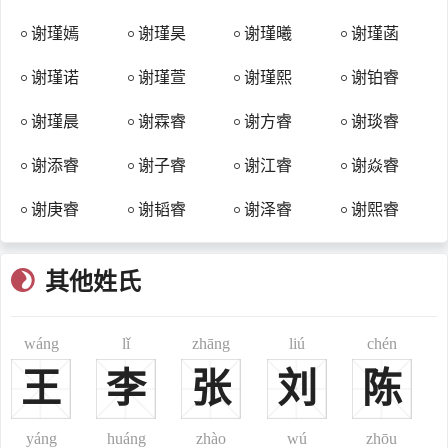
历史上几次大迁移中，谢姓向南、西南和东南迁移，在南方稳定长足
谢瑾嫣
谢瑾昊
谢瑾曦
谢瑾菡
地发展，尤其在宋、元、明时期，谢姓在赣闽浙粤湘苏六省繁衍最
盛，最终形成了今天典型的南方大姓。
谢瑾诺
谢瑾萱
谢瑾熙
谢铂睿
《徐孝穆集笺注》六卷（陈徐陵撰、清朝吴兆宜注）记载了魏晋
南北朝以来谢氏家族的十二大郡望：
谢瑾晨
谢霖睿
谢方睿
谢琰睿
汉晋以来，谢氏见于史册者以陈郡、会稽为盛，陈郡本支载在
谢添睿
谢子睿
谢江睿
谢焱睿
《陈国阳夏谢氏谱》，会稽山阴则亦难谱，仅就知者谱也。夷吾为山
阴之始，盖山阴之祖。其后则有谭、赞、渊、厷、煚、承、崇、斐、
谢庚睿
谢韬睿
谢泽睿
谢熙睿
秀等俱仕吴；端、风、奉、聘、輶、胜、沉、敷（隐）等俱仕晋，；
达仕梁而歧、峤仕陈。两族以外可见者尚有：一曰南阳，则有宛与章
其他姓氏
陵，宛有景仕吴，章陵有该仕汉。二曰冯翊，盖北地扶风一族也，扶
风有谢服，汉末为为将，改为射咸，其子孙则有坚、援仕蜀。三曰下
wáng
lǐ
zhāng
liú
chén
邳则有安仕汉，四曰汝南则有甄、廉、季孝俱仕汉，五曰东郡则有弼
仕汉，六曰彭城则有慈仕吴，七曰九江则有曼卿善毛诗仕汉，八曰庐
王
李
张
刘
陈
江有奇仕魏，九曰牂牁则有暹仕汉，十曰敦煌则有艾仕前凉。
谢姓以郡望为堂号外，还有威怀、安晋、东山、宝树堂号。“威
yáng
huáng
zhào
wú
zhōu