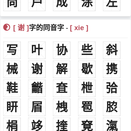
尚
芦
成
涂
左
谢新达藝名豬哥亮，台灣藝人
谢晋钧清朝，清朝湖南提督，官拜一品
谢清高清朝，清朝旅行家，號稱中國的馬可波羅
[ 谢 ]
[ xie ]
字的同音字 -
谢焜彝香港書法家、詩人
谢觉哉大陸教育家、政治家
写
叶
协
些
斜
谢长廷前中華民國行政院長、民進黨主席
谢东闵中華民國第六任副總統
械
谢
解
歇
携
谢婉莹筆名冰心，中國著名作家
谢盛友1958年－，德國政治家
谢东荣泰源事件烈士
鞋
龤
㚗
枻
㢵
谢志伟前香港浸會大學校長，前行政立法兩局議員，澳門大學校
董會主席
䀘
㞒
栧
䍖
䏮
谢晋元抗日戰爭中的著名軍官
谢晋中國著名導演
梋
䇋
㨒
䙽
滊
谢铁骊中國著名導演
谢子长中國軍事家