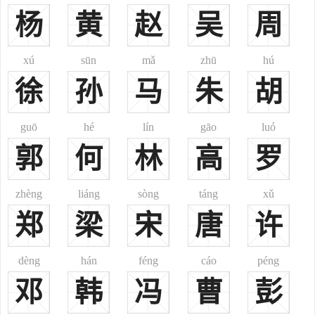
怀”和“安晋”的堂号出自东晋名臣谢安，谢安名望很高，才气超人。桓
杨
黄
赵
吴
周
温梦想篡位，扣押谢安，要求他合作，谢安坚决不屈服。桓温失败
后，皇上拜谢安为尚书仆射，淝水之战，谢安与其侄子谢玄以少用
xú
sūn
mǎ
zhū
hú
多，击溃苻坚大军，使晋朝转危为安。谢安的忠诚和威风使朝廷上
徐
孙
马
朱
胡
下、外国邦联都敬佩他、怀念他、惧怕他。这就是“威怀”和“安晋”堂
号的来历。
陈留堂
guō
hé
lín
gāo
luó
是谢姓最早发祥地，也就是现在河南省陈留县。
郭
何
林
高
罗
会稽堂
是谢姓在东晋时期的根所地，也是秦朝的郡名，包括江苏省东部
zhèng
liáng
sòng
táng
xǔ
和浙江省西部。
郑
梁
宋
唐
许
东山堂
东山位于浙江省上虞县之西南，在晋室谢安末出任征讨大都督前
dèng
hán
féng
cáo
péng
隐居所在地，山上尚有蔷薇洞、池屐池等遗迹。另在浙江临安之西，
及江苏省江宁之北各有 一座东山，当谢安征讨玁狁建功后，曾在江宁
邓
韩
冯
曹
彭
之东山修建别邸，迄今江宁东山山顶仍有一寺庙古迹，寺中祀奉为谢