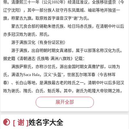
带。清康熙三十一年（公元1692年）经清廷准议，全族移驻盛京（今
辽宁沈阳），其中一部分族人驻守丹东凤凰城、岫岩等地并独竖一
旗，称蒙古九旗。取原姓首字谐音汉字“谢”为氏。
蒙古兀良合部的锡勒朱徳氏族、哈日玛赤氏族，在清朝中叶以后
亦多冠汉姓为谢氏、邢氏。
源于满族汉化（有身份证区别）
源于满族，出自明朝时期女真诸部，属于以部落名称汉化为氏。
据史籍《清朝通志·氏族略·满洲八旗姓》记载：
满族萨察氏，亦称沙岔氏，源出金国时期女真撒铲部，以姓为
氏，满语为Saca Hala，汉义“头盔”，世居瓦尔喀浑春（今吉林珲
春）、长白山等地，是满族最古老的姓氏之一。清朝中叶以后多冠汉
姓为谢氏、隗氏、白氏、魁氏等。其中，谢氏为乾隆大帝钦赐之姓，
专用于具有官身之萨察氏族人。
展开全部
满族沙拉氏，亦称萨加拉氏，满语为Sala Hala，世居瓦尔喀（今
南自长白山、图门江以北，北自黑龙江下游乌扎拉地方以南，东海岸
[ 谢 ]
姓名字大全
则至俄罗斯滨海地区南部）等地，后多冠汉姓为谢氏、边氏、查氏、