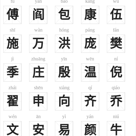
fù
yán
bāo
kāng
wǔ
在日本侵占台湾时期，台湾土著曾被迫使用过日本姓平尾，1945
傅
阎
包
康
伍
年台湾光复后，奉命重新改姓谢。
shī
wàn
hóng
páng
fán
历史名人
施
万
洪
庞
樊
谢姓古代名人
谢夷吾東漢，東漢荊州刺史
jì
zhuāng
yīn
wēn
ní
谢瑀東漢，東漢御史中丞大夫
谢鲲晉朝，晉朝名士，亦是謝安之伯父
季
庄
殷
温
倪
谢尚晉朝，晉朝名将，謝鯤之子，謝安從兄
谢安东晋，东晋名臣，淝水之戰運籌帷幄者
zhái
shēn
xiàng
qí
qiáo
谢万名士，謝安之弟
翟
申
向
齐
乔
谢玄东晋，东晋名将，淝水之戰前線作戰者，谢安的姪子
谢道韫才女，謝安姪女，謝奕之女，王羲之的兒媳，王凝之的妻
wén
ān
yì
yán
niú
子
文
安
易
颜
牛
谢琰名將，名將，謝安次子，孫恩之亂時殉國
谢灵运南朝，南朝文學家，謝玄之曾孫，著名文人