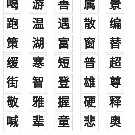
喝
游
善
属
景
院、中书舍人，端明殿学士、签书枢密院事兼代参知政事升为左正议
大夫、右仆射、同中书门下平章事兼枢密使。出知绍兴，并定居。
跑
温
遇
散
编
蒋默字静之，系蒋俨公二十二世孙。任大理寺评事，游学义乌，
创居苏溪。
策
湖
富
窗
替
蒋之奇常州宜兴人。官至宰相。
蒋锴宜兴人，官至侍从
缓
蒋贲宋朝（1006-1078），字国华，吉州龙泉南乡衡溪人。天圣八
寒
短
普
超
年进士。历官广信军通判、三司度支判官、河北转运使、夔州转运
使、三司盐铁判官。
街
智
登
雄
尊
蒋猷宋朝（？-约1126），字仲远，润州金坛人。官至吏部、工
部、刑部、兵部等四部尚书
敬
雅
握
硬
释
蒋灿宜兴人，补将侍郎，调承务郎代户部侍郎，历任平江、临
安、两州知府，赠正议大夫
喊
辈
童
悲
奥
蒋兴祖蒋之奇之孙。以荫任铙州司录，因功升官，知开封阳武
县。
蒋概宋朝（1028-1094），又名如德，字康叔，吉州龙泉南乡衡溪