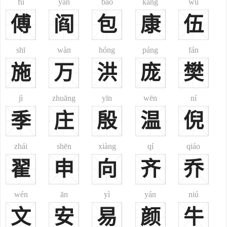
fù
yán
bāo
kāng
wǔ
山西之太原，广东之新会，广西之田林，云南之泸水、陇川，四川之
傅
阎
包
康
伍
合江等地均有分布。汉、回、鲜、蒙、瑶、彝、壮、水、土家、布
依、纳西、拉祜等多个民族皆有此姓。《郑通志》、《续通志》、
《清通志》之《氏族略》亦俱收载。其源不一：
shī
wàn
hóng
páng
fán
1、郑樵注云：“周公之第二子(按：或云‘第三子’)伯龄所封之国
施
万
洪
庞
樊
也。”此以国为氏，系出姬姓。‘蒋”，杜预云：“弋阳期思县是。宋改
为乐安。今河南固始县东有蒋乡，为楚所灭。”
jì
zhuāng
yīn
wēn
ní
2、为赐姓。《续通志·氏族略·总论·赐姓》：“明赐元人姓名：巴
季
庄
殷
温
倪
尔台(按：或译作‘把台’，蒙古族)曰蒋信，(其)子伊尔必斯曰蒋善。”
3、为改姓。清代满族姓蒋佳氏，或改为蒋氏。见《满族姓氏
录》。汉代有蒋诩，隐者；又有蒋晋，泉陵人，交州剌史；唐代有蒋
zhái
shēn
xiàng
qí
qiáo
钦绪，莱州人，魏州剌史；清代有蒋士铨。
翟
申
向
齐
乔
二、
蒋
(蔣)
蒋姓分布：分布很广，约占全国汉族人口0.47%，为中国人口最
wén
ān
yì
yán
niú
多50个姓之一。尤以四川、江苏、湖南、浙江等省多此姓，4省蒋姓
文
安
易
颜
牛
约占全国汉族蒋姓人口60%。