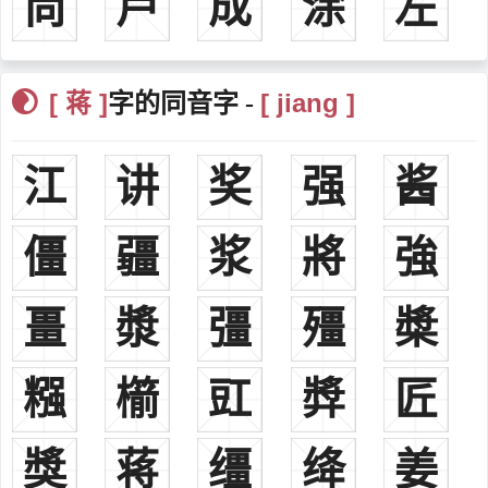
尚
芦
成
涂
左
蒋翊汉朝，汉杜陵人，封为兖州刺史。
蒋横汉朝，蒋横跟随光武帝刘秀征讨赤眉，南征北战，因功勋卓
著被封为“逡遒侯”，官拜大将军。然而好景不长，朝中司隶羌路上报
[ 蒋 ]
[ jiang ]
字的同音字 -
蒋横谋反，刘秀闻讯大怒，将蒋横诛杀。为了免遭灭族的厄运，除了
老七蒋稔为父守灵，其余八个儿子全部逃往江南。蒋横蒙冤遭到诛杀
江
讲
奖
强
酱
后，朝野不平，一时间京城民谣四起：“君用谗慝，忠烈是殛；鬼怨神
怒，妖氛充塞。”光武帝刘秀闻听之后，下旨清查蒋横冤案，最终冤案
僵
疆
浆
將
強
大白天下，蒋横平反昭雪，羌路则被处斩。为了安抚人心，刘秀以王
侯之礼迁葬蒋横，赐墓号为“显忠”，并将蒋横的九个儿子全部就地封
侯。长子蒋颖被封为“金华侯”，次子蒋郑“会稽侯”(绍兴)，三子蒋川
畺
漿
彊
殭
槳
“临川侯”(润州，今镇江)，四子蒋耀“镇湖侯”(湖州)，五子蒋渐“临苏
侯”(姑苏)，六子蒋巡“卜亭侯”(杭州)，七子蒋稔“平河侯”(九江)，八子
糨
櫤
豇
㢡
匠
蒋默居宜兴和桥、被封为“云阳侯”，九子蒋澄居宜兴、被封为“ou亭
侯”(今江苏宜兴市官林、杨巷一带)。
獎
蒋
缰
绛
姜
蒋颖封“金华侯”，居婺州金华七新乡。任中散大夫，车骑大将
军，青州刺史。