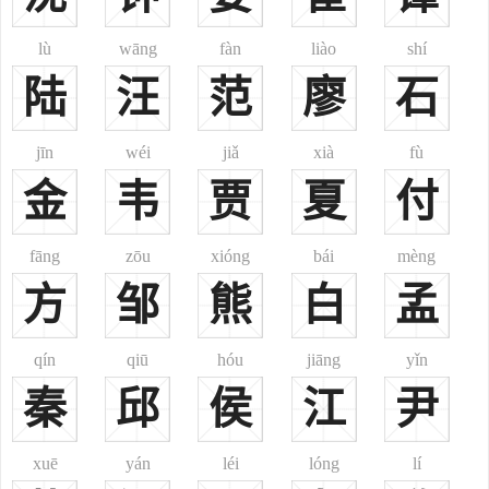
养之教之，富庶夙成，且世林立，人文蔚兴，遂鼎成大家。
一九四九年，蒋介石败居台湾，蒋姓族人大批随往。如今，蒋姓
lù
wāng
fàn
liào
shí
已广布天下，尤以浙江、四川、江苏、湖南等省多此姓，上述四省蒋
陆
汪
范
廖
石
姓约占全国汉族蒋姓人口的百分之六十。蒋姓是当今中国姓氏排行第
四十三位的大姓，人口较多，约占全国汉族人口的百分之零点四七。
jīn
wéi
jiǎ
xià
fù
当代蒋姓的人口已近540万，为全国第四十五位大姓，大约占全
金
韦
贾
夏
付
国人口的0.43%。自宋朝至今1000年蒋姓人口增长率是呈∧形的态
势。在全国的分布主要集中于四川、湖南、江苏三省，大约占蒋姓总
人口的42%。其次分布于广西、浙江、安徽、重庆、贵州五省市，大
fāng
zōu
xióng
bái
mèng
约又占了蒋姓总人口的31%。四川居住了蒋姓总人口的17%，为蒋姓
方
邹
熊
白
孟
第一大省。全国形成以川渝湘、苏浙为中心的蒋姓聚集区。
蒋姓在人群中分布在长江以南是比较常见的姓氏。在四川大部、
qín
qiū
hóu
jiāng
yǐn
渝黔、湘桂、广东北部、江西西部、云南大部、苏浙大部、安徽东
秦
邱
侯
江
尹
部、上海，蒋姓一般占当地人口的比例在0.66%以上，在中心地区可
达2.2%以上，以上地区覆盖面积约占了甘肃大部、新疆西北、黑龙江
xuē
yán
léi
lóng
lí
大部、吉林东部，蒋姓占当地人口的比例在0.22%—0.66%，其覆盖面