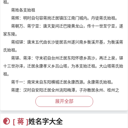
祖。
蒋姓各支始祖
蒋辉：明时自句容蒋岗迁居镇压江南门城内。丹徒蒋氏始祖。
蒋朝万、蒋宁亚：唐天复间迁巴陵黄龙山，传十一世至宁亚，遂
家东陵。
蒋绍铎：唐末五代由长沙徙居吉州遂兴南乡衡溪开基，为衡溪蒋
氏始祖。
蒋铎、蒋泽：守末初自台州迁居东阳怀德乡高沙，再迁上泉，铎
十三世孙泽，迁居永康孝义乡吕山塔，为本支始迁祖。大山塔蒋氏始
祖。
蒋千一：南宋末自东阳横城迁居永康西源。永康蒋氏始祖。
蒋建：汉时自安阳迁居全州洮阳梅潭，子孙散居永州、桂州之
间。梅潭蒋氏始祖。
展开全部
蒋应科、蒋应第：明末自如牟迁居江阴大桥墩镇压塘坊圩。香山
蒋氏始祖。
[ 蒋 ]
姓名字大全
蒋九成：南宋时自江阴迁居刘庄，子孙分居赤岸、长寿、湖塘、