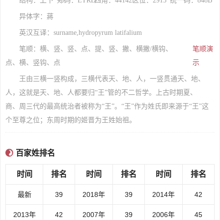
结构：上下
郑码：ETRD
四角：44142
区位：2915
统一码：848B
异体字：蔣
英汉互译：surname,hydropyrum latifalium
笔顺：横、竖、竖、点、提、竖、撇、横撇/横钩、
笔顺演
点、横、竖钩、点
示
王由三横一竖构成，三横代表天、地、人，一竖贯通天、地、
人，这就是天、地、人都要归“王”管的不二哲学。上古时期夏、
商、周三代的最高统治者被称为“王”。“王”作为姓氏即来源于“王”这
个至尊之位；东周时期的姬晋为王姓始祖。
百家姓排名
时间
排名
时间
排名
时间
排名
最新
39
2018年
39
2014年
42
2013年
42
2007年
39
2006年
45