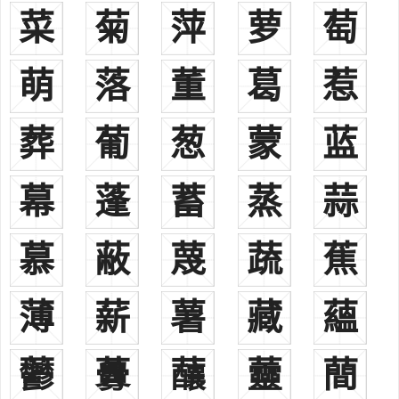
菜
菊
萍
萝
萄
蒋乂唐朝，任太常院修撰，贞元中任右拾遗，起居舍人，司勋员
外朗，兼史馆修撰。迁右谏议大夫，封义兴县公。
萌
落
董
葛
惹
蒋偕唐朝，蒋乂三子，以父荫历任右拾遗，补阕，主客郎中兼史
馆修撰，累任太长少卿，州官等。
蒋伸今宜兴芳庄镇五牧村人，曾任户部侍郎、兵部侍郎。任中书
葬
葡
葱
蒙
蓝
侍郎，兼兵部尚书。拜为同中书门下平章事。兼刑部尚书、任河中节
度使、同中书门下平章事、太子少保、太子太傅，赠太尉。大和年
幕
蓬
蓄
蒸
蒜
蒋系唐朝，入直史馆，大和年升右拾遗，史馆修撰，历任工部、
礼部、兵部郎中，同兼史职，懿宗时官兵部尚书，东都留守。
慕
蔽
蔑
蔬
蕉
蒋将明任河中使府，侍御史，左司朗中，国子司业，集贤殿学士
蒋俨唐朝，封大将军，文学家，授朝散大夫，任幽州司马，高宗
时人蒲州刺使，太子右卫副帅，以太子詹事致仕，封义兴冲冲县子，
薄
薪
薯
藏
蘊
卒赠礼部尚书，世居宜兴。
蒋涣任鸿胪卿，右散骑常侍，官终礼部尚书。
䖇
虋
䖆
䖅
蕳
蒋钦绪唐朝，唐莱州胶水县人，累任太常博士。任吏部的员外郎
和侍郎，历任汴州和魏州刺史