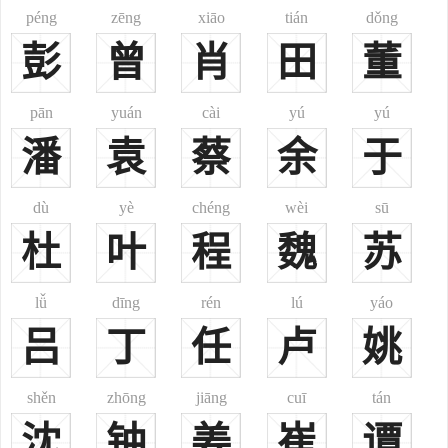
新建县人）以大户解粮京师，时在元顺帝末年。岁次辛巳，公元1341
péng
zēng
xiāo
tián
dǒng
年，因大明兵起讨元，天下未定，祖宗公中途睢州被阻，遂落户在睢
彭
曾
肖
田
董
州，定居在坊里五甲民籍，以务农为业，子孙繁衍。“宗”为1世祖。蒋
氏几代之后，随着家族人口的繁衍，睢县的蒋氏清中叶前是睢县汤、
pān
yuán
cài
yú
yú
王、袁、蒋4大姓氏之一，与其他3姓一样在睢县县城内建有宗祠，且
潘
袁
蔡
余
于
有清乡贤蒋奇祠。蒋家村南旧有祖茔，占地20余亩，有高祖名碑楼
等，旧时逢十月一日祭祀。其辈字70字为“宗中水顺雨，汝光奇臣玉；
万昌克可茂，性学家成矩；正志理本泰，立心行尚虑；天体荣良厚，
dù
yè
chéng
wèi
sū
裔业永邦与；相示同保嘉，律时乃圣智；清宏善德高，人祖树文豪；
杜
叶
程
魏
苏
训勤格廉奉，教仰名金昭”。族人中涌现了一大批卓有成就有杰出贡献
的有名人士，有康熙六十年进士蒋梓；乾隆二十五年进士、工部侍郎
lǚ
dīng
rén
lú
yáo
蒋曰纶；乾隆四十六年进士、仓场侍郎蒋予蒲；道光二年(1822）举
吕
丁
任
卢
姚
人、饶州府同知蒋予检；政和知县蒋周南；苏松道道员蒋荣昌；濮州
知州蒋兹；余杭县丞蒋恩植；举人蒋奇；副榜贡生蒋壮其；清书画家
shěn
zhōng
jiāng
cuī
tán
蒋泰、蒋潞；清学者蒋念学；清曾捐修建黉宫受州人赞颂的乡绅蒋武
臣等，蒋氏家族中不乏达官显贵与名臣鸿儒的人物。而三百年升平，
沈
钟
姜
崔
谭