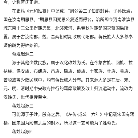
今，史称蒋氏正宗。
在史籍《元和姓纂》中记载：“周公第三子伯龄封蒋，子孙氏焉，
国在汝南期思县。”期思县因期思公复遂而得名，治所即今河南淮滨县
城东南十三公里得期思集，北邻死河，系春秋时期楚国灭蒋国后所
置，属于古汝南郡，魏、晋两朝时期改属弋阳郡。蒋氏族人大多尊奉
姬伯龄为得姓始祖。
蒋姓起源二
源于其他少数民族，属于汉化改姓为氏。在今蒙古族、回族、拉
祜族、保安族、布朗族、苗族、瑶族、傣族、土家族、壮族、羌族、
苦聪族等少数民族中，均有蒋氏族人分布。其来源大多是在唐、宋、
元、明、清时期中央政府推行的羁縻政策及改土归流运动中，流改为
汉姓氏，世代相传至今。
蒋姓起源三
可能源于子姓，殷商之后。《左传·成公十六年》中记载宋国有蒋
锄。因宋国为殷商之后的封地，所以这一支可能为子姓蒋氏。
蒋姓起源四