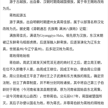
源于古越族，出自秦、汉朝时期南越国俚族，属于帝王赐姓改姓
为氏。
蒋姓起源五
源于满族，出自明朝时期建州女真蒋佳部，属于以部落名称汉化
改姓为氏。据史籍《清朝通志·氏族略·满洲八旗姓》记载：
满族蒋佳氏，满语为Giyanggiya Hala，祖先原为汉族，东汉末期
被辽东鲜卑乌桓部虏携，后逐渐融入鲜卑族，后逐渐演化为辽东女
真，世居盖州(今辽宁盖州)，后多冠汉姓为蒋氏。
蒋姓得姓始祖
蒋伯龄。周武王姬发灭掉荒淫无道的商纣王之后，建立周王朝，
在位不久即撒手人寰，由周成王继位，因成王年幼，便由周公旦摄
政，周公旦助成王平息了商纣王之子武庚和东方夷族的叛乱，确定宗
法制，创立了典章制度，并不断分封同姓诸侯，其中将自己第三子伯
龄封于蒋地（今河南省淮滨县期思镇，原为河南省固始县东北蒋集，
一说今河南省光山县西），世称蒋伯。公元前617年，蒋国被楚国所
灭，其后子孙便以国名为姓，称为蒋氏，并尊蒋伯龄为蒋姓的得姓始