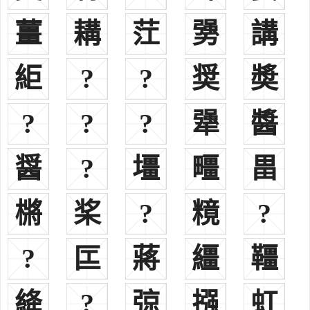
蒋郑封“会稽侯”，居越州绍兴。
薑
耩
茳
勥
講
蒋川封“临川侯”，居润州镇江丹徒，任酒泉太守。
蒋耀封“镇湖侯”，居湖州安吉。
䋌
?
?
奨
奬
蒋渐封《临苏侯》，居姑苏
蒋巡封“卜亭侯”，居杭州余杭。官员外郎，散骑长侍
?
?
?
犟
醬
蒋稔封“平河侯”，居九江平河县。，官殿中将军，袭爵九
蒋默封“云阳侯”，居义兴和桥南新柯山桥云阳村，任谏议大夫。
蒋澄字少明，居义兴都山寒亭村。官封，亭乡候，封地在今宜
醤
?
壃
疅
畕
兴，山以东，杨巷、官林一带，不久任婺州刺史。
蒋济扬州楚国平阿，魏关内侯，升迁为太尉
㯍
桨
?
糡
?
蒋孟冀州刺史。蒋澄长子
蒋直南阳刺史，蒋澄次子
?
匞
蔣
繮
韁
蒋休丹阳刺史。蒋澄三子
蒋政荆南刺史。蒋澄四子
蒋元兖州刺史。蒋澄，五子
絳
?
弶
摾
虹
蒋子文广陵人，为秣陵尉，并将钟山改名蒋山。