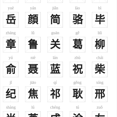
蒋姓起源：
yuè
yán
jiǎn
lào
bì
1、系自姬姓。周公之第三子伯令封于蒋，其地在光州仙居(故城
岳
顔
简
骆
毕
在今河南固始西北之蒋乡)，后灭于楚，子孙因以为氏，见《风俗
通》。
2、清时满洲人姓，世居沈阳。又，满洲八旗姓蒋佳氏后改为蒋
zhāng
lǔ
guān
gě
liǔ
氏。今满族姓。
章
鲁
关
葛
柳
3、清时云南顺宁府右甸(昌宁县)守御所土千户蒋氏，系布郎族。
4、苗、瑶、傣、土家、蒙古、回、拉祜、保安、壮、羌等民族
yú
niè
lán
zhù
chái
及苦聪人均有此姓。
俞
聂
蓝
祝
柴
蒋姓名人：
蒋满，汉宣帝时上党令。
jǐ
jiāo
qí
gěng
xíng
郡望：乐安。
纪
焦
祁
耿
邢
历史名人
shàng
lú
chéng
tú
zuǒ
蒋姓古代名人
蒋晋西汉，西汉仙居人。交州刺史。