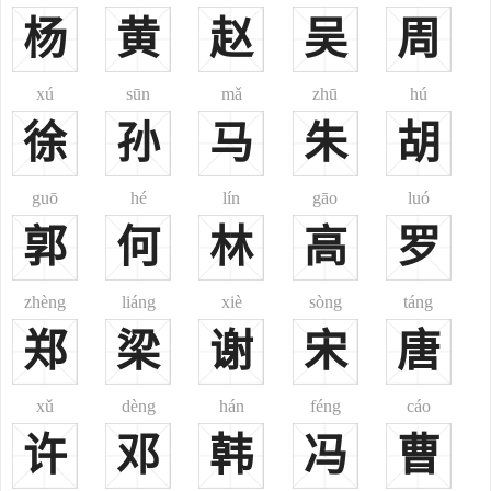
河南睢县迁居．祖籍江西洪都新建县半坡店。后裔分支散居在修武县
杨
黄
赵
吴
周
境大位村、雪庄及辉县峪河蒋庄等地。
在阆中，有一支很是辉煌的蒋姓家族。明末时，原籍陕西泾阳县
xú
sūn
mǎ
zhū
hú
三曲口的蒋应壁，入川定居在保宁府（今阆中）。加入清军后，因战
徐
孙
马
朱
胡
功被封为怀远将军，成为阆中蒋姓的始祖。蒋应壁的儿子、孙子、重
孙、曾孙4代人中，一共出了两个进士、一个解元、3个举人；官职
上，一个从二品、3个正三品、一个从三品、一个正五品。蒋应壁的
guō
hé
lín
gāo
luó
儿子蒋大任，官封怀远将军。蒋大任的儿子蒋承儒，官至武仪大夫；
郭
何
林
高
罗
另一个儿子蒋承涓，官至奉政大夫。蒋承儒的儿子蒋作楷，曾任江苏
扶标中军参将，被授武仪大夫。蒋承涓的儿子蒋南波，曾任陕西大通
zhèng
liáng
xiè
sòng
táng
卫守，被封为昭勇将军。蒋南波的二儿子蒋琏。是雍正元年（1723
郑
梁
谢
宋
唐
年）的恩科进士，被钦点御前侍卫。雍正13年（1735年），蒋琏出任
江西袁州卫都司掌印，领运守备事。乾隆2年（1737年），蒋琏出任
xǔ
dèng
hán
féng
cáo
直隶天津镇标中军游击将军。蒋琏的五儿子蒋文耀，官至酉阳营守
备。康雍乾年间，是这支蒋姓的鼎盛时期，后来逐渐衰败。
许
邓
韩
冯
曹
睢州蒋氏，其先祖曾为会稽守(今杭州），自始祖宗公(江西南昌