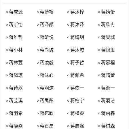
陈巷施村、黄土塘等处。刘庄蒋氏始祖。
蒋之义、蒋济时：北宋中叶自宜兴迁居江阴城。蒋济时在明中叶
蒋成源
蒋博裕
蒋沐梓
蒋婧怡
自邑城迁居蔡泾南闸。澄江南闸蒋氏始祖。
蒋昕怡
蒋泽颜
蒋沐泽
蒋欣冉
蒋荣九：五代时自潭州圳上迁安化常丰。
蒋堂、蒋晋：宋仁宗时名臣，自宜兴隔湖西迁居吴县杉渎桥西侍
蒋维哲
蒋昕悦
蒋婧玥
蒋昊城
其巷，传至十三世孙晋，赘于辛村湾殷氏，子孙徙其姓十有余世。
蒋小林
蒋尚城
蒋沐城
蒋锦玺
蒋光、蒋仁杰：五代末自常州迁居鄞县采莲桥，蒋仁杰维蒋光十
三世孙，自奉化清修岭迁居本邑武岭。武岭蒋氏始祖。
蒋林萱
蒋凌毅
蒋子哲
蒋慕程
蒋应壁：明末自陕西泾阳县三曲沟入川卜居阆城。四川阆中蒋氏
始祖。四川阆中始祖原居陕西泾阳县三曲沟(经查：三渠沟地名不存
蒋凤琼
蒋沫心
蒋佩希
蒋晴蕾
在，三渠口存在，估计为家谱记录时的口误，故用括号说明)，一世蒋
蒋诗蕊
蒋羽沫
蒋依一
蒋源一
士美，二世蒋亭辅，三世蒋世禄，四世蒋伦，五世蒋应壁，蒋应壁字
近楼，生于明朝隆庆壬申年（1572年），卒于顺治丙申年（1656
蒋芸溪
蒋禹彤
蒋柏宇
蒋羽洁
年）。蒋应壁娶胡氏、庶蒲氏、郭氏、邢氏、张氏、谷氏。于明末入
蒋羽希
蒋宛欣
蒋槿睿
蒋启森
川卜居阆城。六世蒋大任，蒋大任生四子（七世）：蒋承泽、蒋承
儒、蒋承涓、蒋承泓。蒋承泓乏嗣，故支系仅三。阆中谱派中，“嘉”
蒋庚焱
蒋石磊
蒋启鑫
蒋棋森