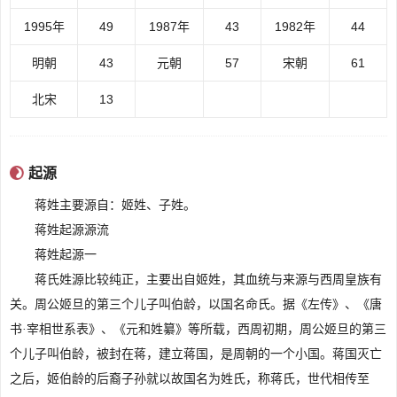
1995年
49
1987年
43
1982年
44
明朝
43
元朝
57
宋朝
61
北宋
13
内容来源于:www.cluax.com
起源
蒋姓主要源自：姬姓、子姓。
蒋姓起源源流
蒋姓起源一
蒋氏姓源比较纯正，主要出自姬姓，其血统与来源与西周皇族有
关。周公姬旦的第三个儿子叫伯龄，以国名命氏。据《左传》、《唐
书·宰相世系表》、《元和姓纂》等所载，西周初期，周公姬旦的第三
个儿子叫伯龄，被封在蒋，建立蒋国，是周朝的一个小国。蒋国灭亡
之后，姬伯龄的后裔子孙就以故国名为姓氏，称蒋氏，世代相传至