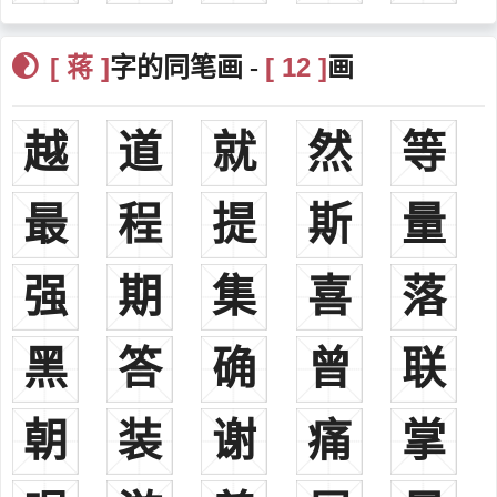
蒋沇莱州胶水人。蒋钦绪之子，官至右散骑常侍，追赠工部尚书
蒋清莱州胶水人。蒋钦绪之子。官至太子校书郎、巩县丞。
[ 蒋 ]
[ 12 ]
字的同笔画 -
画
蒋绍铎宋朝（850-934），原籍长沙，登大顺元年进士，官授礼部
侍郎，后为避湖南马殷之乱避徙吉州遂兴南乡衡溪开基。
越
道
就
然
等
蒋浚明北宋，浙江奉化人，北宋时为中书平章事，赠金紫光禄大
夫。
最
程
提
斯
量
蒋岘南宋，浙江人，南宋宁宗进士，官至刑部尚书，殿中待御史
蒋琉浙江人，官至朝议大夫
蒋允济南宋（1104～1167年），南宋初年，字德施，桂林市兴安
强
期
集
喜
落
县高尚乡江东村人，其父蒋熙是个读书人，但一生穷困潦倒。生允升
和允济二子，幼时家贫，亲自教读。允升、允济勤学苦读。于宋高宗
黑
答
确
曾
联
绍兴二年兄弟二人同时考取进士，成为一时美谈。乾道三年，蒋允济
最后调升邕州知州兼邕管安抚使，死于任上，积官朝请大夫。
朝
装
谢
痛
掌
蒋重珍宋朝，无锡人，宋宁宗十六年癸未科状元。集英殿修撰身
份任安吉知州，代理刑部侍郎，为朝请大夫
蒋芾今宜兴杨巷镇人。蒋俨公十六世孙。被授予起居郎兼直学士