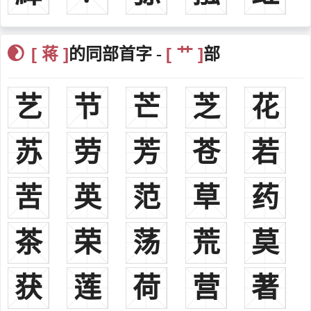
蒋义渠东汉末年，东汉末年袁绍军将军。
蒋干九江人。历史上的蒋干是当时的名士。
[ 蒋 ]
[ 艹 ]
的同部首字 -
部
蒋钦九江寿春人也。迁西部都尉，讨越中郎将，迁荡寇将军，召
还都拜右护军，典领辞讼。
蒋琬东汉末年，东汉末年零陵郡人，蜀汉进尚书令，迁大将军，
艺
节
芒
芝
花
录尚书事，后封为安阳亭侯，接替诸葛亮为丞相。，[5]
蒋少游乐安博昌人。官至前将军、将作大匠，死后赠龙骧将军、
苏
劳
芳
苍
若
青州刺史
蒋恭刘宋曾任台州刺史。
苦
英
范
草
药
蒋升南北朝，北周，楚国平阿人。官至东骑大将军、河东郡守
蒋隽唐朝，北洲，官至王府从事中郎、赵兴郡
茶
蒋镇常州义兴人。官至左拾遗、司封员外郎
荣
荡
荒
莫
蒋冽历任礼、吏、户部侍郎，官终尚书左臣。
蒋防江苏义兴人，历官右拾遗，司封员外郎，谏议大夫，右补
获
莲
荷
营
著
阕，加翰林学士，中书舍人。贬汀州刺史，连州刺史，大和二年任袁
州刺史。