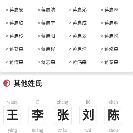
字倍为第十三世
蒋启安
蒋启航
蒋启沁
蒋启林
蒋姓历史迁徙
河南为蒋姓的最初发祥地，楚灭蒋后，蒋姓除部分留居河南外，
蒋启欣
蒋启宁
蒋启成
蒋启明
大部外迁。秦汉之际，有蒋姓西迁入陕西，东迁入山东，其中在山东
广饶的蒋姓繁衍的最为旺盛，故蒋姓世代有以“乐安”为堂号的习俗。
蒋启玲
蒋启阳
蒋启翠
蒋启悦
蒋姓南迁较一般姓氏都早。东汉末年，有一支从河南迁往山东东莱
蒋艾森
蒋启程
蒋启浩
蒋泓森
郡，三国时曹魏的蒋济即其后裔。此期有蒋休（西汉名臣蒋翊之十世
孙）自乐安迁义阳羡县（今江苏宜兴），其子孙有迁浙江奉化之三
蒋博森
蒋志森
蒋鸿森
蒋泰森
岭。据考证，天下无二蒋，蒋姓中国人本出自于一家。汉代以后的蒋
姓，大都出自江苏的宜兴，其始祖为函亭侯蒋澄，后来中国的蒋姓人
其他姓氏
家，绝大部分都是从宜兴繁衍出来的。唐初，陈元光入闽开漳，有蒋
姓将佐随往，此期有浙江天台之蒋姓移居浙江奉化。五代时，蒋翊的
wáng
lǐ
zhāng
liú
chén
后人蒋显，出任四明监盐官，住在宁波城内的采莲桥，其后代文人蔚
起，成为甬上望族。宋以后，福建、广东蒋姓已盛，元季，仕杰公
王
李
张
刘
陈
（宋神宗金紫光禄大夫蒋浚明之裔）始迁奉化武岭禽孝乡（即今溪口
镇），此即蒋介石之先祖。明清之季，有闽粤蒋姓移居海外。明初从
yáng
huáng
zhào
wú
zhōu