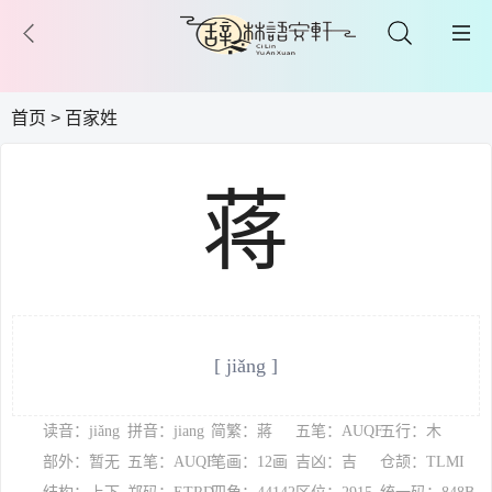
首页
>
百家姓
蒋
[ jiǎng ]
读音：jiǎng
拼音：jiang
简繁：蔣
五笔：AUQF
五行：木
部外：暂无
五笔：AUQF
笔画：12画
吉凶：吉
仓颉：TLMI