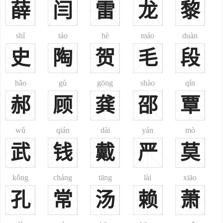
薛
闫
雷
龙
黎
积约占了总国土面积的34.6%，居住了大约33.5%的蒋姓人群。
东莱郡：东莱郡始建于西汉高祖时，治所在掖县（今山东省莱州
市），东汉时移治黄县（今山东省龙口市东）。后改为国，唐朝时曾
shǐ
táo
hè
máo
duàn
改为莱州。
史
陶
贺
毛
段
乐安郡：南朝宋始置乐安郡，故址在今山东省广饶县。
“钟山堂”：東漢时有秣陵尉蒋子文在山中剿匪时牺牲了。他生前
hǎo
gù
gōng
shào
qín
说过“我的骨头轻，死后一定成神”。到了三国时代，吴国孙权在健康
郝
顾
龚
邵
覃
（今南京）建了国都。一天，孙权到钟山堂游览，果然看到了死去了
好久的秣陵尉蒋子文，骑着白马，拿着鹅毛扇子，孙权于是就在钟山
上给他盖了庙，封他为蒋侯，专门派人奉祀他。蒋氏因以“钟山”为
wǔ
qián
dài
yán
mò
号。
武
钱
戴
严
莫
“九侯堂”：西汉时蒋诩忠于汉室，王莽篡汉后要他做臣子，他坚
决不做，就被王莽杀害了。光武帝中兴汉室后，蒋诩已死，光武帝就
kǒng
cháng
tāng
lài
xiāo
把他的九个儿子都封为侯。蒋氏因以“九侯”为号。
孔
常
汤
赖
萧
一、
蒋
(蔣)jiǎng
现行常见姓氏。分布很广：今北京，河北之尚义，山东之平邑，