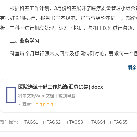
根据科室工作计划，3月份科室展开了医疗质量管理小组会
有很好贯彻执行，报告书写不规范，描写与结论不同一，部份
析，在科室进行相应处理，调剂了排班，与相干医师进行沟通，
二、业务学习
科室每个月举行课内大阅片及疑问病例讨论，要求每一个
年轻医师的水平，构成科室良好学习氛围。与临床加强联系，推
剩余
三、医疗纠纷、隐患及改进情况
医院选派干部工作总结(汇总13篇).docx
对科室可能存在的医疗纠纷、隐患，科内进行了屡次讨论和
将本文的Word文档下载到电脑
1、孕期妇女进行x线检查，对胎儿致畸的风险。科室前后
推荐度：
度，在醒目位置贴上提示标语，对育龄妇女x线检查进行告知，
辐射安全。
热门标签:
TAGS1
TAGS2
TAGS3
TAGS4
TAGS5
2、检查进程中或检查后，危急患者的处理与抢救。春节期