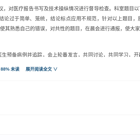
议，对医疗报告书写及技术操纵情况进行督导检查。科室题目以
结论过于简单、笼统，结论标点应用不规范，针对以上题目，
使其熟悉自己的错误，对共性的题目，在晨会进行通报，使大家
医生预备病例并追踪，会上轮番发言，共同讨论，共同学习，开
动新技术的利用，3月份，与内3科卢医生结合，完成PWI脑灌
 88% 未读
展开阅读全文 ∨
学习，对可能引发纠纷的情况进行了总结和分析如下面：
学习了全国多例x线检查致畸形引发纠纷的案例，从中吸取经验
对要求检查的孕期妇女完善相干手续。与体检办紧密结合，在工
间，科室发生检查后冠心病复病发例，暴露出科室在危重病人管