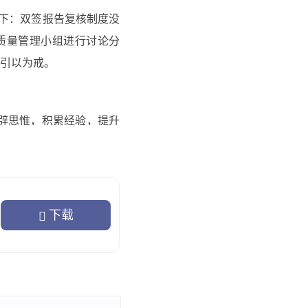
下：双签报告复核制度没
质量管理小组进行讨论分
引以为戒。
辟思惟，积累经验，提升
注的临床利用。
下载
，进步大家的熟悉及敏感
作中细致安排，确保科室
理上的缺失。全科学习了