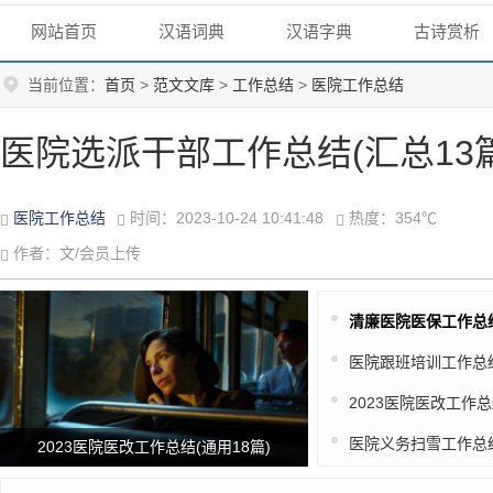
网站首页
汉语词典
汉语字典
古诗赏析
当前位置：
首页
>
范文文库
>
工作总结
>
医院工作总结
医院选派干部工作总结(汇总13篇
医院工作总结
时间：2023-10-24 10:41:48
热度：354℃
作者：文/会员上传
2023医院医改工作总结(通用18篇)