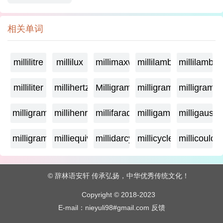
相关单词
millilitre
millilux
millimaxwell
millilambda
millilamber
milliliter
millihertz
Milligramage
milligrame
milligrame
milligramme
millihenry
millifarad
milligamma
milligauss
milligram
milliequivalent
millidarcy
millicycle
millicoulo
© 辞林语安轩 传承弘扬，中华优秀传统文化！
Copyright © 2018-2023
E-mail：nieyuli98#gmail.com
反馈