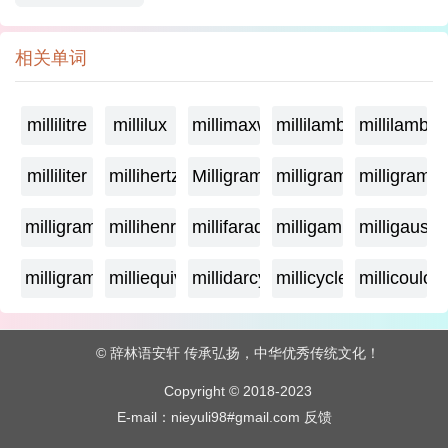
相关单词
millilitre
millilux
millimaxwell
millilambda
millilamber
milliliter
millihertz
Milligramage
milligrame
milligrame
milligramme
millihenry
millifarad
milligamma
milligauss
milligram
milliequivalent
millidarcy
millicycle
millicoulo
© 辞林语安轩 传承弘扬，中华优秀传统文化！
Copyright © 2018-2023
E-mail：nieyuli98#gmail.com
反馈