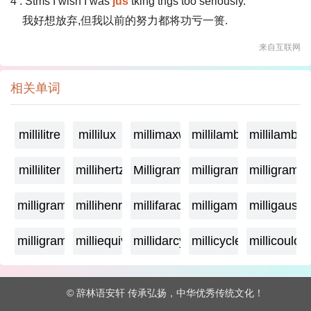
4 . Stms I wish I was
jus
tking thgs too seriously.
我好想放弃,但我以前的努力都将功亏一篑.
来自互联网
相关单词
millilitre
millilux
millimaxwell
millilambda
millilamber
milliliter
millihertz
Milligramage
milligrame
milligrame
milligramme
millihenry
millifarad
milligamma
milligauss
milligram
milliequivalent
millidarcy
millicycle
millicoulo
© 辞林语安轩 传承弘扬，中华优秀传统文化！