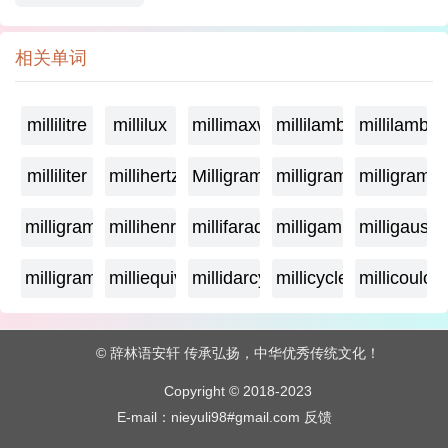
相关单词
millilitre
millilux
millimaxwell
millilambda
millilamber
milliliter
millihertz
Milligramage
milligrame
milligrame
milligramme
millihenry
millifarad
milligamma
milligauss
milligram
milliequivalent
millidarcy
millicycle
millicoulo
© 辞林语安轩 传承弘扬，中华优秀传统文化！
Copyright © 2018-2023
E-mail：nieyuli98#gmail.com
反馈