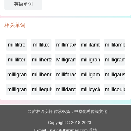
英语单词
相关单词
millilitre
millilux
millimaxwell
millilambda
millilamber
milliliter
millihertz
Milligramage
milligrame
milligrame
milligramme
millihenry
millifarad
milligamma
milligauss
milligram
milliequivalent
millidarcy
millicycle
millicoulo
© 辞林语安轩 传承弘扬，中华优秀传统文化！
Copyright © 2018-2023
E-mail：nieyuli98#gmail.com
反馈