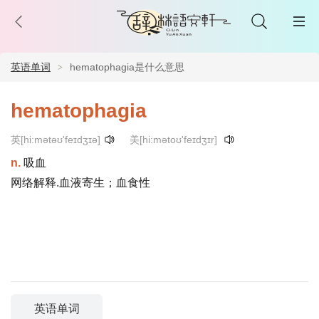
英语单词
hematophagia是什么意思
hematophagia
英[hi:mətəʊ'feɪdʒɪə]
美[hi:mətoʊ'feɪdʒɪr]
n.
吸血
网络解释.血液寄生；血食性
英语单词