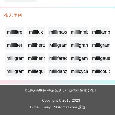
相关单词
millilitre
millilux
millimaxwell
millilambda
millilamber
milliliter
millihertz
Milligramage
milligrame
milligrame
milligramme
millihenry
millifarad
milligamma
milligauss
milligram
milliequivalent
millidarcy
millicycle
millicoulo
© 辞林语安轩 传承弘扬，中华优秀传统文化！
Copyright © 2018-2023
E-mail：nieyuli98#gmail.com
反馈