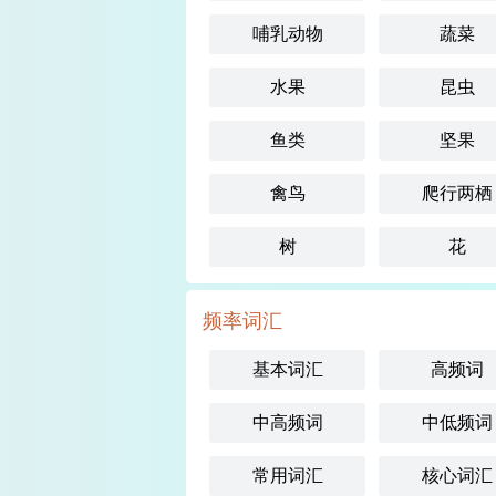
哺乳动物
蔬菜
水果
昆虫
鱼类
坚果
禽鸟
爬行两栖
树
花
频率词汇
基本词汇
高频词
中高频词
中低频词
常用词汇
核心词汇