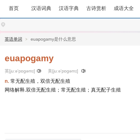
首页
汉语词典
汉语字典
古诗赏析
成语大全
英语单词
euapogamy是什么意思
euapogamy
英[ju:ə'pɒgəmɪ]
美[ju:ə'pɒgəmɪ]
n.
常无配生殖，双倍无配生殖
网络解释.双倍无配生殖；常无配生殖；真无配子生殖