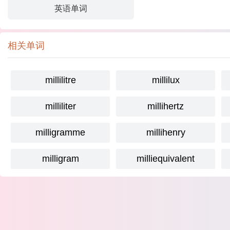
英语单词
相关单词
millilitre
millilux
milliliter
millihertz
milligramme
millihenry
milligram
milliequivalent