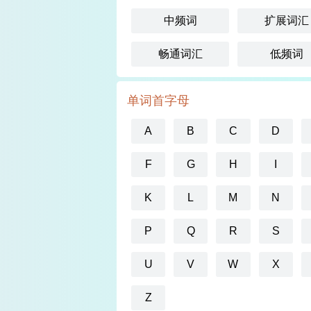
中频词
扩展词汇
畅通词汇
低频词
单词首字母
A
B
C
D
F
G
H
I
K
L
M
N
P
Q
R
S
U
V
W
X
Z