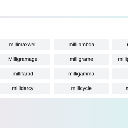
millimaxwell
millilambda
Milligramage
milligrame
mill
millifarad
milligamma
millidarcy
millicycle