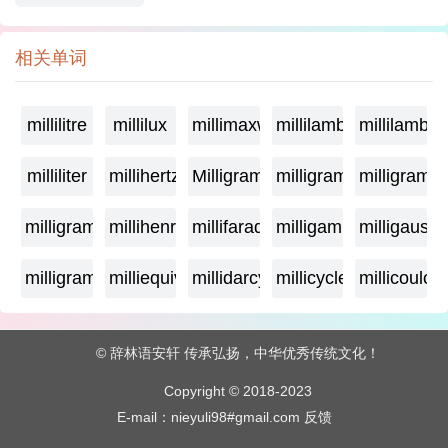
相关单词
millilitre
millilux
millimaxwell
millilambda
millilamber
milliliter
millihertz
Milligramage
milligrame
milligrame
milligramme
millihenry
millifarad
milligamma
milligauss
milligram
milliequivalent
millidarcy
millicycle
millicoulo
© 辞林语安轩 传承弘扬，中华优秀传统文化！
Copyright © 2018-2023
E-mail：nieyuli98#gmail.com
反馈