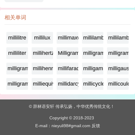
相关单词
millilitre
millilux
millimaxwell
millilambda
millilamber
milliliter
millihertz
Milligramage
milligrame
milligrame
milligramme
millihenry
millifarad
milligamma
milligauss
milligram
milliequivalent
millidarcy
millicycle
millicoulo
© 辞林语安轩 传承弘扬，中华优秀传统文化！
Copyright © 2018-2023
E-mail：nieyuli98#gmail.com
反馈