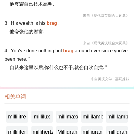
他夸耀自己技术高明.
来自《现代汉英综合大词典》
3 . His wealth is his
brag
.
他夸张他的财富.
来自《现代英汉综合大词典》
4 . You've done nothing but
brag
around ever since you've
been here. "
自从来这里以后,你什么也不干,就会自吹自擂. ”
来自英汉文学 - 嘉莉妹妹
相关单词
millilitre
millilux
millimaxwell
millilambda
millilamber
milliliter
millihertz
Milligramage
milligrame
milligrame