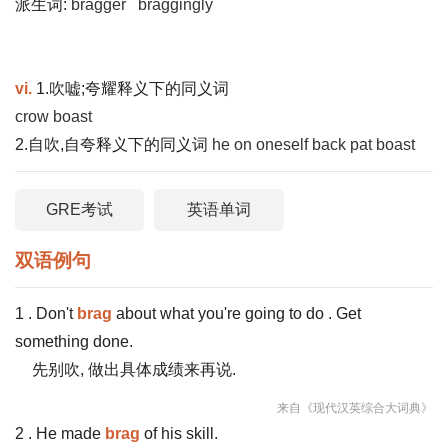
派生词:
bragger
braggingly
vi.
1.吹嘘;夸耀释义下的同义词
crow
boast
2.自吹,自夸释义下的同义词
he
on
oneself
back
pat
boast
GRE考试
英语单词
双语例句
1 . Don't
brag
about what you're going to do . Get
something done.
先别吹, 做出具体成绩来再说.
来自《现代汉英综合大词典》
2 . He made
brag
of his skill.