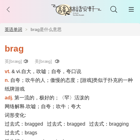
英语单词
brag是什么意思
brag
英[bræg]
美[bræɡ]
vt.
& vi.自大，吹嘘；自夸，夸口说
n.
自夸；吹牛的人；傲慢的态度；[游戏]类似于扑克的一种
纸牌游戏
adj.
第一流的，极好的；〈罕〉活泼的
网络解释.吹嘘；自夸；吹牛；夸大
词形变化:
过去式：
bragged
过去式：
bragged
过去式：
bragging
过去式：
brags