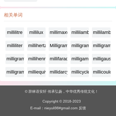
相关单词
millilitre
millilux
millimaxwell
millilambda
millilamber
milliliter
millihertz
Milligramage
milligrame
milligrame
milligramme
millihenry
millifarad
milligamma
milligauss
milligram
milliequivalent
millidarcy
millicycle
millicoulo
© 辞林语安轩 传承弘扬，中华优秀传统文化！
Copyright © 2018-2023
E-mail：nieyuli98#gmail.com
反馈