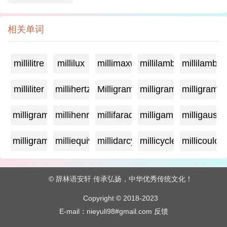
相关单词
millilitre
millilux
millimaxwell
millilambda
millilamber
milliliter
millihertz
Milligramage
milligrame
milligrame
milligramme
millihenry
millifarad
milligamma
milligauss
milligram
milliequivalent
millidarcy
millicycle
millicoulo
© 辞林语安轩 传承弘扬，中华优秀传统文化！
Copyright © 2018-2023
E-mail：nieyuli98#gmail.com
反馈