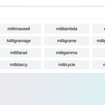
millimaxwell
millilambda
Milligramage
milligrame
mill
millifarad
milligamma
millidarcy
millicycle