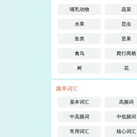
哺乳动物
蔬菜
水果
昆虫
鱼类
坚果
禽鸟
爬行两栖
树
花
频率词汇
基本词汇
高频词
中高频词
中低频词
常用词汇
核心词汇