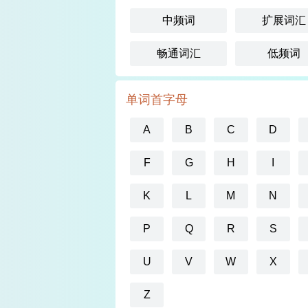
中频词
扩展词汇
畅通词汇
低频词
单词首字母
A
B
C
D
F
G
H
I
K
L
M
N
P
Q
R
S
U
V
W
X
Z