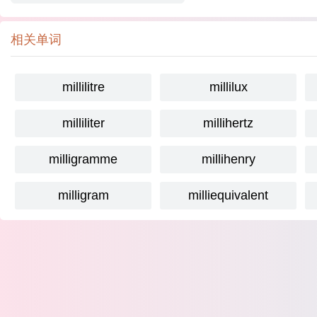
相关单词
millilitre
millilux
milliliter
millihertz
milligramme
millihenry
milligram
milliequivalent