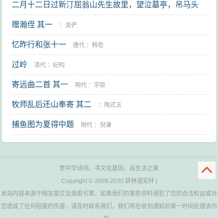
二月十二日过新汀屈翁山先生故里，望泣墓亭，吊马头
岭，铸兵残灶。屈氏子孙出示先生遗像，谨题二首 其一
赠瀚侄 其一
：
吴俨
忆昨行和张十一
：
黄节
唐代
：
韩愈
过岭
清代
：
纪昀
寄远曲二首 其一
明代
：
宗臣
牧师乱后还山奉寄 其二
：
陶式玉
捕鱼图为夏得中题
明代
：
倪谦
赏中华诗词、寻文化基因、品生活之美
Copyright © 2009-2030
辞林语安轩
|
本站内容来源于网友提交及搜索引擎，如果我们的某些资料侵犯了您的合法权益或对
您造成了任何程度的伤害，请及时联系我们，我们将在收到通知后第一时间处理该内