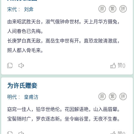
原
繁
拼
宋代
：
刘弇
由来昭武胜天台，淑气俄钟命世材。天上月华方摄兔，
人间春色已先梅。
长庚梦白真无敌，嵩岳生申世有开。直恐龙陂清澈底，
照人都入骨毛来。
赞
(
)
为许氏赠妾
原
繁
拼
明代
：
皇甫汸
窈窕一佳人，铅华世绝伦。花因解语艳，山入画眉颦。
宝髻随时广，罗衣逐态新。坐令幽谷里，无夜不生春。
赞
(
)