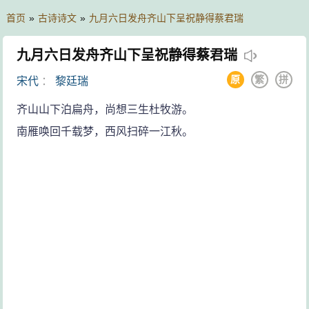
首页
»
古诗诗文
»
九月六日发舟齐山下呈祝静得蔡君瑞
九月六日发舟齐山下呈祝静得蔡君瑞
原
繁
拼
宋代
：
黎廷瑞
齐山山下泊扁舟，尚想三生杜牧游。
南雁唤回千载梦，西风扫碎一江秋。