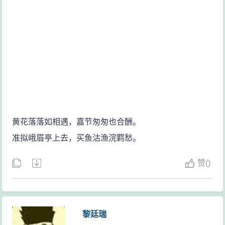
黄花落落如相遇，嘉节匆匆也合酬。
准拟峨眉亭上去，买鱼沽渔浣羁愁。
赞
(
)
黎廷瑞