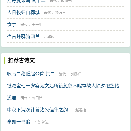
还丹复命篇 其十二
宋代
：
薛道光
人日後归自郡城
宋代
：
杨万里
食芋
宋代
：
王十朋
宿古峰驿诗四首
：
郭印
推荐古诗文
叹马二绝赠赵公简 其二
清代
：
引履祥
钱叔宝七十岁宴为文沽所役忽忽不暇存故人除夕把盏始
悟叔宝七十诞辰遂成一律烧烛书之亦不暇辨为何语也
溪居
明
明代
：
陈曰昌
中秋下浣次计幕诸公佳什之韵
代
：
王世贞
：
赵善括
李如一书癖
：
沙曾达