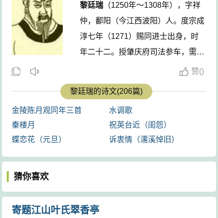
黎廷瑞
（1250年～1308年），字祥
仲，鄱阳（今江西波阳）人。度宗成
淳七年（1271）赐同进士出身，时
年二十二。授肇庆府司法参车，需次
未上。宋亡，幽居山中十年，与吴
赞
(
)
存、徐瑞等遥。元世祖至元二十三年
黎廷瑞的诗文(206篇)
（1286），摄本郡教事。凡五年。
金陵陈月观同年三首
水调歌
退后不出，更号俟庵。武宗至大元年
秦楼月
祝英台近（闺怨）
卒。有《芳洲集》三卷，收入清史简
蝶恋花（元旦）
诉衷情（濡溪悼旧）
编《鄱阳五家集》中。事见本集卷首
小传。 ...
猜你喜欢
寄题江山叶氏翠香亭