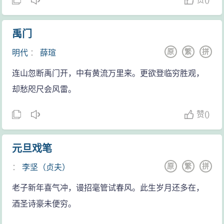
禹门
原
繁
拼
明代
：
薛瑄
连山忽断禹门开，中有黄流万里来。更欲登临穷胜观，
却愁咫尺会风雷。
赞
(
)
元旦戏笔
原
繁
拼
：
李坚（贞夫）
老子新年喜气冲，谩招毫管试春风。此生岁月还多在，
酒圣诗豪未便穷。