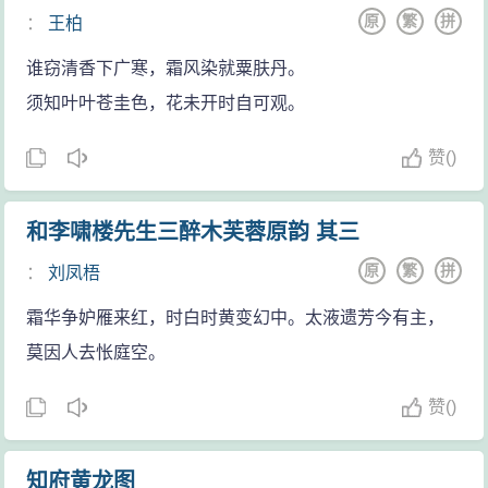
原
繁
拼
：
王柏
谁窃清香下广寒，霜风染就粟肤丹。
须知叶叶苍圭色，花未开时自可观。
赞
(
)
和李啸楼先生三醉木芙蓉原韵 其三
原
繁
拼
：
刘凤梧
霜华争妒雁来红，时白时黄变幻中。太液遗芳今有主，
莫因人去怅庭空。
赞
(
)
知府黄龙图