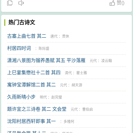
赞
(
)
热门古诗文
古塞上曲七首 其二
唐代
：
贯休
村居四时词
：
陈际盛
潇湘八景图为镏养愚赋 其五 平沙落雁
元代
：
凌云翰
上巳宴集懋社十二首 其四
清代
：
瞿士雅
寓钟宝潭解馆二首 其二
元代
：
胡天游
久雨新晴小步
明代
：
赵完璧
题许宜之三诗卷 其二 文会堂
元代
：
曹伯启
沈阳村居西轩即事 其一
：
多隆阿