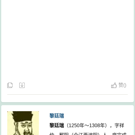
赞
(
)
黎廷瑞
黎廷瑞
（1250年～1308年），字祥