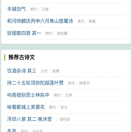
丰城剑气
明代
：
王绂
和河帅麟庆丙申六月焦山放鼍诗
清代
：
姚燮
捉搦歌四首 其一
明代
：
胡应麟
推荐古诗文
饮酒杂诗 其三
元代
：
袁桷
持二十五轮顶弥陀蹈莲叶赞
宋代
：
释慧开
屿南宿别贡士林执中
明代
：
王恭
咏蜀都城上芙蓉花
唐代
：
张立
浮邱八景 其二 晚沐堂
：
梁柱臣
冬至
宋代
：
马廷鸾