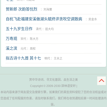
贺新郎 次韵答忼烈
：
刘海粟
自杭飞赴福建安溪做湖头赋终评贪吹空调致病
：
吴金水
五十九岁生日作
清代
：
屈大均
万寿观
宋代
：
陈大方
溪之滨
元代
：
周权
拟古诗十九首 其十七
明代
：
王夫之
赏中华诗词、寻文化基因、品生活之美
Copyright © 2009-2030
辞林语安轩
|
本站内容来源于网友提交及搜索引擎，如果我们的某些资料侵犯了您的合法权益或对
您造成了任何程度的伤害，请及时联系我们，我们将在收到通知后第一时间处理该内
容。