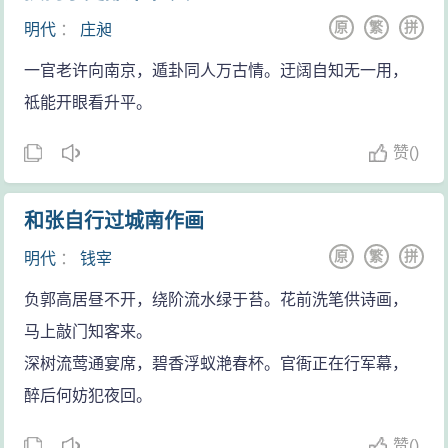
原
繁
拼
明代
：
庄昶
一官老许向南京，遁卦同人万古情。迂阔自知无一用，
祗能开眼看升平。
赞
(
)
和张自行过城南作画
原
繁
拼
明代
：
钱宰
负郭高居昼不开，绕阶流水绿于苔。花前洗笔供诗画，
马上敲门知客来。
深树流莺通宴席，碧香浮蚁滟春杯。官衙正在行军幕，
醉后何妨犯夜回。
赞
(
)