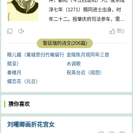
仲，鄱阳（今江西波阳）人。度宗成
淳七年（1271）赐同进士出身，时
年二十二。授肇庆府司法参车，需次
未上。宋亡，幽居山中十年，与吴
赞
(
)
存、徐瑞等遥。元世祖至元二十三年
黎廷瑞的诗文(206篇)
（1286），摄本郡教事。凡五年。
眼儿媚（寓城思归竹庵留行
金陵陈月观同年三首
退后不出，更号俟庵。武宗至大元年
赋呈）
水调歌
卒。有《芳洲集》三卷，收入清史简
秦楼月
祝英台近（闺怨）
编《鄱阳五家集》中。事见本集卷首
蝶恋花（元旦）
小传。 ...
猜你喜欢
刘曜卿画折花宫女