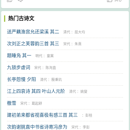
热门古诗文
送严藕渔宫允还梁溪 其二
清代
：
屈大均
次刘正之芙蓉韵三首 其三
宋代
：
朱熹
题睡凫 其一
明代
：
童冀
九锁步虚词
宋代
：
陈洵直
长亭怨慢 夕阳
清代
：
殷秉玑
江上四哀诗 其四 叶山人元阶
清代
：
姚燮
檄雪
宋代
：
葛起耕
建初弟来都省视喜极有感三首 其三
：
彭桂
次韵谢朓直中书省诗寄冯彦为
宋代
：
李彭