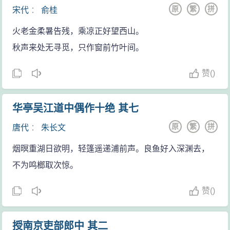
原
繁
拼
宋代
：
俞桂
火老金柔暑告残，乘凉正好望西山。
秋声来处无寻觅，只作窗前竹叶间。
赞
(
)
华亭吴江道中偶作十绝 其七
原
繁
拼
唐代
：
朱长文
烟暝重湖日欲明，轻篷遥递浦前声。良鱼好入深渊去，
不为鸣榔取次惊。
赞
(
)
授南京吏部郎中 其二