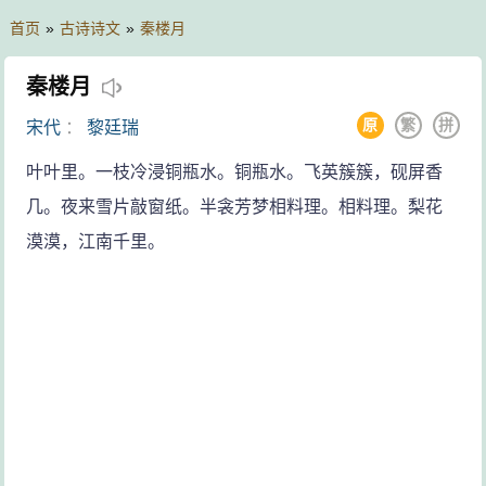
首页
»
古诗诗文
»
秦楼月
秦楼月
原
繁
拼
宋代
：
黎廷瑞
叶叶里。一枝冷浸铜瓶水。铜瓶水。飞英簇簇，砚屏香
几。夜来雪片敲窗纸。半衾芳梦相料理。相料理。梨花
漠漠，江南千里。