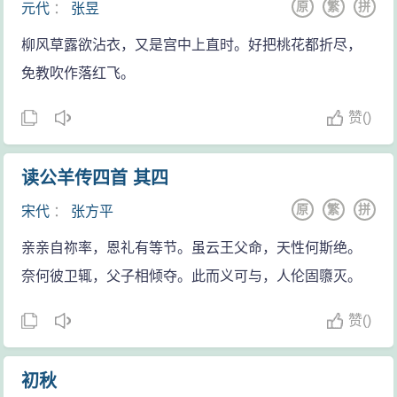
原
繁
拼
元代
：
张昱
柳风草露欲沾衣，又是宫中上直时。好把桃花都折尽，
免教吹作落红飞。
赞
(
)
读公羊传四首 其四
原
繁
拼
宋代
：
张方平
亲亲自祢率，恩礼有等节。虽云王父命，天性何斯绝。
奈何彼卫辄，父子相倾夺。此而义可与，人伦固隳灭。
赞
(
)
初秋