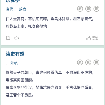
珍禽亭
原
繁
拼
唐代
：
胡宿
仁人坐高斋，忘机宅真粹。鱼鸟沐馀恩，树石蒙善气。
珍哉岛上禽，托身良得地。
赞
(
)
读史有感
原
繁
拼
：
朱帆
依然天子共朝臣，青史何须辨伪真。不向深山驱虎豹，
焉能高阁画骐麟。
屠鹰烹狗非徒汉，焚籍坑儒岂独秦。千古休提尧舜事，
君王若个不愚民。