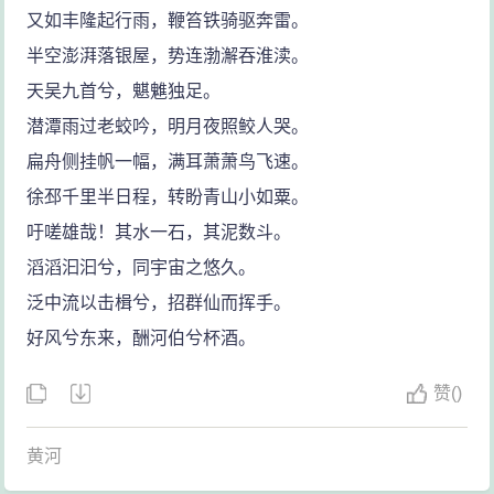
又如丰隆起行雨，鞭笞铁骑驱奔雷。
半空澎湃落银屋，势连渤澥吞淮渎。
天吴九首兮，魌魋独足。
潜潭雨过老蛟吟，明月夜照鲛人哭。
扁舟侧挂帆一幅，满耳萧萧鸟飞速。
徐邳千里半日程，转盼青山小如粟。
吁嗟雄哉！其水一石，其泥数斗。
滔滔汩汩兮，同宇宙之悠久。
泛中流以击楫兮，招群仙而挥手。
好风兮东来，酬河伯兮杯酒。
赞
(
)
黄河