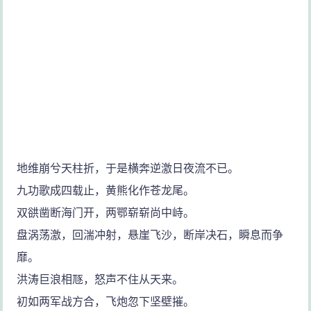
地维崩兮天柱折，于是横奔逆激日夜流不已。
九功歌成四载止，黄熊化作苍龙尾。
双谼凿断海门开，两鄂崭崭尚中峙。
盘涡荡激，回湍冲射，悬崖飞沙，断岸决石，瞬息而争
靡。
洪涛巨浪相豗，怒声不住从天来。
初如两军战方合，飞炮忽下坚壁摧。