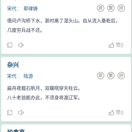
原
繁
拼
宋代
：
耶律铸
借问卢沟桥下水，甚时离了湿头山。自从流入桑乾后，
几度穷兵战不还。
赞
(
)
杂兴
原
繁
拼
宋代
：
陆游
扁舟夜载石帆月，双屦晓穿天柱云。
八十老翁能办此，不须身将渡辽军。
赞
(
)