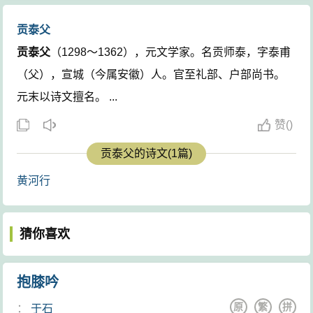
贡泰父
贡泰父
（1298～1362），元文学家。名贡师泰，字泰甫
（父），宣城（今属安徽）人。官至礼部、户部尚书。
元末以诗文擅名。 ...
赞
(
)
贡泰父的诗文(1篇)
黄河行
猜你喜欢
抱膝吟
原
繁
拼
：
于石