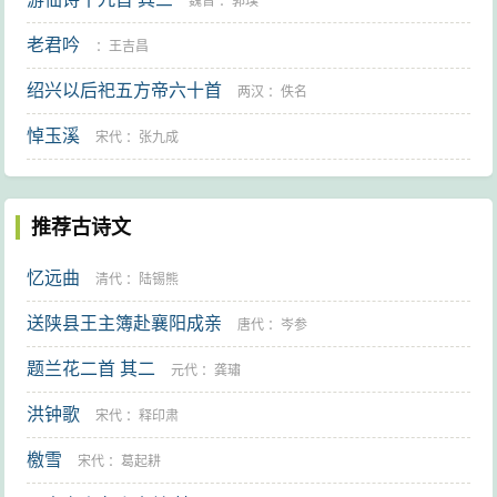
魏晋
：
郭璞
老君吟
：
王吉昌
绍兴以后祀五方帝六十首
两汉
：
佚名
悼玉溪
宋代
：
张九成
推荐古诗文
忆远曲
清代
：
陆锡熊
送陕县王主簿赴襄阳成亲
唐代
：
岑参
题兰花二首 其二
元代
：
龚璛
洪钟歌
宋代
：
释印肃
檄雪
宋代
：
葛起耕