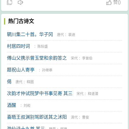
赞
(
)
热门古诗文
辋川集二十首。华子冈
唐代
：
裴迪
村居四时词
：
陈际盛
傅山父携示曾玉堂和余韵答之
宋代
：
李曾伯
题祝山人寄亭
：
孙继皋
偈
唐代
：
释圆
次韵才仲试院梦中书事见寄 其三
宋代
：
释道潜
酒醒
：
刘崧
喜晤王叔渊别驾即送其之沭阳
清代
：
曹俊
游仙诗十九首 其三