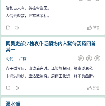
治乱古来有，英雄今岂无。
人情云聚散，世态草荣枯。
赞
(
)
闻吴吏部少槐哀仆乏嗣饬内入狱侍汤药四首
其一
原
繁
拼
明代
：
卢楠
宓子弹琴日，山涛谪宦时。泽梁施禁网，鳏寡遂恩私。
未识洪钧妙，应沾造物奇。周南王化远，终不负螽斯。
赞
(
)
湿水谣