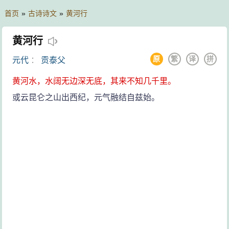
首页
»
古诗诗文
»
黄河行
黄河行
原
繁
译
拼
元代
：
贡泰父
黄河水，水阔无边深无底，其来不知几千里。
或云昆仑之山出西纪，元气融结自兹始。