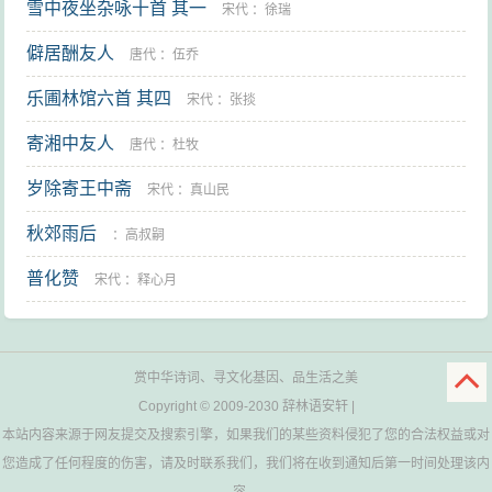
雪中夜坐杂咏十首 其一
宋代
：
徐瑞
僻居酬友人
唐代
：
伍乔
乐圃林馆六首 其四
宋代
：
张掞
寄湘中友人
唐代
：
杜牧
岁除寄王中斋
宋代
：
真山民
秋郊雨后
：
高叔嗣
普化赞
宋代
：
释心月
赏中华诗词、寻文化基因、品生活之美
Copyright © 2009-2030
辞林语安轩
|
本站内容来源于网友提交及搜索引擎，如果我们的某些资料侵犯了您的合法权益或对
您造成了任何程度的伤害，请及时联系我们，我们将在收到通知后第一时间处理该内