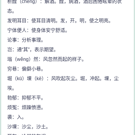
析酲（chéng）：解酒。酲，病酒，酒后困倦眩晕的状
态。
发明耳目：使耳目清明。发，开。明，使之明亮。
宁体便人：使身体安宁舒适。
论事：分析事理。
岂：通“其”，表示期望。
塕（wěng）然：风忽然而起的样子。
穷巷：偏僻小巷。
堀（kū）堁（kè）：风吹起灰尘。堀，冲起。堁，尘
埃。
勃郁：抑郁不平。
烦冤：烦躁愤懑。
袭：入。
沙堁：沙尘，沙土。