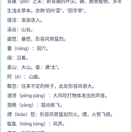
青蘋（pín）之末：即青蘋的叶尖。蘋，蕨类植物，多年
生浅水草本。亦称“四叶菜”，“田字草”。
侵淫：渐渐进入。
溪谷：山谷。
盛怒：暴怒，形容风势猛烈。
囊（náng）：洞穴。
缘：沿着。
泰山：大山。泰：通“太”。
阿（ē）：山曲。
飘忽：往来不定的样子，此处形容风很大。
淜滂（péng pāng）：大风吹打物体发出的声音。
激飏（yáng）：鼓动疾飞。
熛（biāo）怒：形容风势猛如烈火。熛，火势飞扬。
耾耾（hóng hóng）：风声。