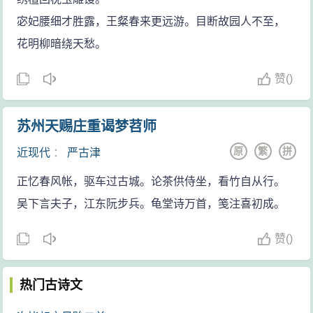
宓妃腰细才胜露，王粲春来更远游。目断故园人不至，
花明柳暗绕天愁。
赞
(
)
苏州天赐庄重谒梦苕师
原
繁
拼
近现代
：
严古津
正忆春风帐，驱车过古城。论茶供侍坐，看竹自从行。
吴下言夫子，江东阮步兵。龟堂诗万首，笺注喜初成。
赞
(
)
热门古诗文