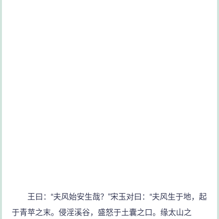
王曰：“夫风始安生哉？”宋玉对曰：“夫风生于地，起
于青苹之末。侵淫溪谷，盛怒于土囊之口。缘太山之