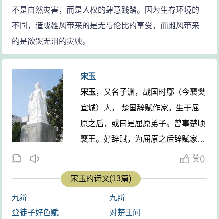
不是自然灾害，而是人权的肆意践踏。因为生存环境的
不同，造成雄风带来的是无与伦比的享受，而雌风带来
的是欲哭无泪的灾殃。
宋玉
宋玉
，又名子渊，战国时鄢（今襄樊
宜城）人， 楚国辞赋作家。生于屈
原之后，或曰是屈原弟子。曾事楚顷
襄王。好辞赋，为屈原之后辞赋家，
与唐勒、景差齐名。相传所作辞赋甚
赞
(
)
多，《汉书·卷三十·艺文志第十》录
宋玉的诗文(13篇)
有赋16篇，今多亡佚。流传作品有
九辩
九辩
《九辨》、《风赋》、《高唐赋》、
登徒子好色赋
对楚王问
《登徒子好色赋》等，但后3篇有人