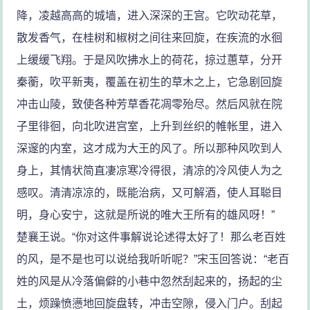
降，凌越高高的城墙，进入深深的王宫。它吹动花草，
散发香气，在桂树和椒树之间往来回旋，在疾流的水徊
上缓缓飞翔。于是风吹拂水上的荷花，掠过蕙草，分开
秦蘅，吹平新夷，覆盖在初生的草木之上，它急剧回旋
冲击山陵，致使各种芳草香花凋零殆尽。然后风就在院
子里徘徊，向北吹进宫室，上升到丝织的帷帐里，进入
深邃的内室，这才成为大王的风了。所以那种风吹到人
身上，其情状简直凄凉寒冷得很，清凉的冷风使人为之
感叹。清清凉凉的，既能治病，又可解酒，使人耳聪目
明，身心安宁，这就是所说的唯大王所有的雄风呀！”
楚襄王说。“你对这件事解说论述得太好了！那么老百姓
的风，是不是也可以说给我听听呢？”宋玉回答说：“老百
姓的风是从冷落偏僻的小巷中忽然刮起来的，扬起的尘
土，烦躁愤懑地回旋盘转，冲击空隙，侵入门户。刮起