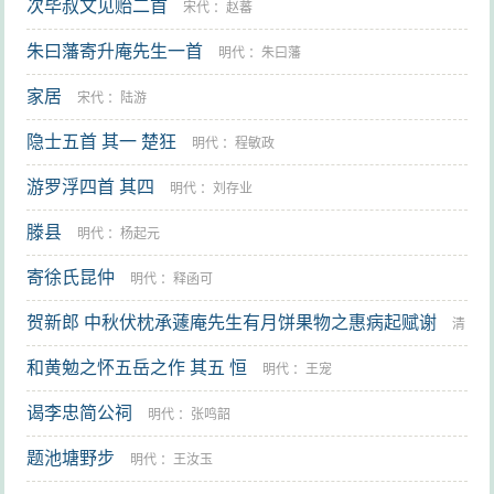
次毕叔文见贻二首
宋代
：
赵蕃
朱曰藩寄升庵先生一首
明代
：
朱曰藩
家居
宋代
：
陆游
隐士五首 其一 楚狂
明代
：
程敏政
游罗浮四首 其四
明代
：
刘存业
滕县
明代
：
杨起元
寄徐氏昆仲
明代
：
释函可
贺新郎 中秋伏枕承蘧庵先生有月饼果物之惠病起赋谢
清
和黄勉之怀五岳之作 其五 恒
代
：
陈维崧
明代
：
王宠
谒李忠简公祠
明代
：
张鸣韶
题池塘野步
明代
：
王汝玉