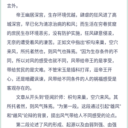
言外。
帝王幽居深宫，生存环境优越，肆虐的狂风进了高
城深宫，早已化为清凉治病的和风；而生活在穷巷贫窟
的庶民生存环境恶劣，没有防护实施，狂风肆意侵凌，
无奈的遭受着风的凄苦。正如文中指出“枳勾来巢，空穴
来风，所托者然也，则风气也殊焉。”因为生存条件的不
同，所以对风的感受也就不同，风带给帝王的是享受，
带给贫民的是灾难。不管宋玉是插科打诨，逗帝王开
心，还是暗藏讽谏，风带给不同条件的人的祸福感受是
客观存在的。
文章从开头到“臣闻於师：枳句来巢，空穴来风。其
所托者然，则风气殊焉。”为第一段。这段通过引起“雄风”
和“雌风”论辩的背景，提出风气带给人不同感受的论点。
第二段论述了风的形成、起源以及由弱到强、由强