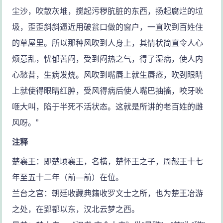
尘沙，吹散灰堆，搅起污秽肮脏的东西，扬起腐烂的垃
圾，歪歪斜斜逼近用破瓮口做的窗户，一直吹到百姓住
的草屋里。所以那种风吹到人身上，其情状简直令人心
烦意乱，忧郁苦闷，受到闷热之气，得了湿病，使人内
心愁昔，生病发烧。风吹到嘴唇上就生唇疮，吹刭眼睛
上就使得眼睛红肿，受风得病后使人嘴巴抽搐，咬牙吮
咂大叫，陷于半死不活状态。这就是所讲的老百姓的雌
风呀。”
注释
楚襄王：即楚顷襄王，名横，楚怀王之子，周赧王十七
年至五十二年（前—前）在位。
兰台之宫：朝廷收藏典籍收罗文士之所，也为楚王冶游
之处，在郢都以东，汉北云梦之西。