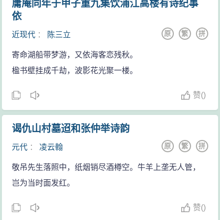
庸庵同年于甲子重九集饮浦江高楼有诗纪事
依
原
繁
拼
近现代
：
陈三立
寄命湖船带梦游，又依海客恋残秋。
楹书壁挂成千劫，波影花光聚一楼。
赞
(
)
谒仇山村墓迢和张仲举诗韵
原
繁
拼
元代
：
凌云翰
敬吊先生落照中，纸烟销尽酒樽空。牛羊上垄无人管，
岂为当时面发红。
赞
(
)