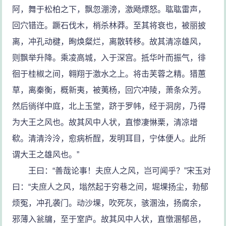
阿，舞于松柏之下，飘忽淜滂，激飏熛怒。耾耾雷声，
回穴错迕。蹶石伐木，梢杀林莽。至其将衰也，被丽披
离，冲孔动楗，眴焕粲烂，离散转移。故其清凉雄风，
则飘举升降。乘凌高城，入于深宫。抵华叶而振气，徘
徊于桂椒之间，翱翔于激水之上。将击芙蓉之精。猎蕙
草，离秦衡，概新夷，被荑杨，回穴冲陵，萧条众芳。
然后徜徉中庭，北上玉堂，跻于罗帏，经于洞房，乃得
为大王之风也。故其风中人状，直惨凄惏栗，清凉增
欷。清清泠泠，愈病析酲，发明耳目，宁体便人。此所
谓大王之雄风也。”
王曰：“善哉论事！夫庶人之风，岂可闻乎？”宋玉对
曰：“夫庶人之风，塕然起于穷巷之间，堀堁扬尘，勃郁
烦冤，冲孔袭门。动沙堁，吹死灰，骇溷浊，扬腐余，
邪薄入瓮牖，至于室庐。故其风中人状，直憞溷郁邑，