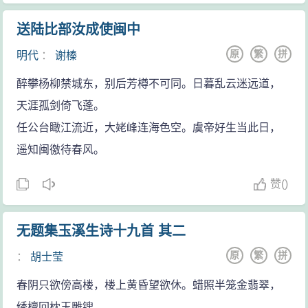
送陆比部汝成使闽中
原
繁
拼
明代
：
谢榛
醉攀杨柳禁城东，别后芳樽不可同。日暮乱云迷远道，
天涯孤剑倚飞蓬。
任公台瞰江流近，大姥峰连海色空。虞帝好生当此日，
遥知闽徼待春风。
赞
(
)
无题集玉溪生诗十九首 其二
原
繁
拼
：
胡士莹
春阴只欲傍高楼，楼上黄昏望欲休。蜡照半笼金翡翠，
绣檀回枕玉雕锼。