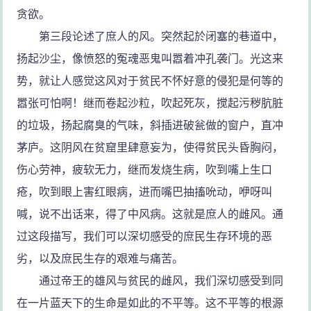
贪欲。
第三段论述了庶人的风。突然起於闭塞的巷道中，
扬起沙尘，像愤怒的冤魂恶鬼叫嚣着冲孔袭门。光这来
势，就让人感觉这风对于贫民不怀好意的侵犯是何等的
嚣张可怕啊！继而卷起沙粒，吹起死灰，搅起污秽肮脏
的垃圾，扬起腐臭的气味，斜插进破瓮做的窗户，直冲
茅庐。这阴风在贫窟里肆意妄为，使得贫民头昏胸闷，
伤心劳神，疲软无力，继而发烧生病，吹到嘴上生口
疮，吹到眼上害红眼病，进而嘴巴抽搐吮动，咿呀叫
喊，说不出话来，得了中风病。这就是庶人的雌风。通
过这段描写，我们可以深切感受的庶民生存环境的恶
劣，以及庶民生存的艰难与痛苦。
通过帝王的雄风与贫民的雌风，我们深切感受到同
在一片蓝天下的生命是如此的不平等。这不平等的根源