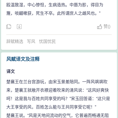
殴温致湿，中心惨怛，生病造热。中唇为胗，得目为
篾，啖齰嗽获，死生不卒。此所谓庶人之雌风也。”
赞
(
)
辞赋精选
写风
忧国忧民
风赋译文及注释
译文
楚襄王在兰台宫游玩，由宋玉景差陪同。一阵风飒飒吹
来，楚襄王就敞开衣襟迎着吹来的清风说：“这风好爽快
呵！这是我与百姓共同享受的吗？”宋玉回答道：“这只是
大王享受的风，百姓怎么能与王共同享受它呢！”
楚襄王说。“风是天地间流动的空气，它普遍而畅通无阻