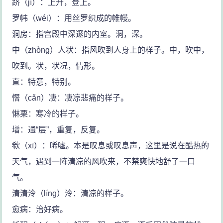
跻（jī）：上升，登上。
罗帏（wéi）：用丝罗织成的帷幔。
洞房：指宫殿中深邃的内室。洞，深。
中（zhòng）人状：指风吹到人身上的样子。中，吹中，
吹到。状，状况，情形。
直：特意，特别。
憯（cǎn）凄：凄凉悲痛的样子。
惏栗：寒冷的样子。
增：通“层”，重复，反复。
欷（xī）：唏嘘。本是叹息或叹息声，这里是说在酷热的
天气，遇到一阵清凉的风吹来，不禁爽快地舒了一口
气。
清清泠（líng）泠：清凉的样子。
愈病：治好病。