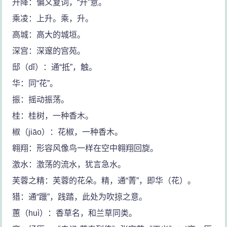
升降：偏义复词，“升”意。
乘凌：上升。乘，升。
高城：高大的城垣。
深宫：深邃的宫苑。
邸（dǐ）：通“抵”，触。
华：同“花”。
振：摇动振荡。
桂：桂树，一种香木。
椒（jiāo）：花椒，一种香木。
翱翔：形容风像鸟一样在空中翱翔回旋。
激水：激荡的流水，犹言急水。
芙蓉之精：芙蓉的花朵。精，通“菁”，即华（花）。
猎：通“躐”，践踏，此处为吹掠之意。
蕙（huì）：香草名，和兰草同类。