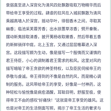
衰弱直至进入深宫化为清风四处飘散吸取万物精华而后
带给帝王享受的过程。肆虐的狂风在入城前飘散为清风
乘越高墙入於深宫，摇动华叶，徘徊香木之间，寻取其
幽香；临池采芙蓉芳香；出水掠蕙草浓香；劈开秦衡，
摆动新夷掠取清香，披开荑杨收取嫩香，然后带着五香
的新鲜徜徉中庭，北上玉宫，又通过层层帷幕进入深
宫。这段描写颇为生动，像是描写一个殷情而又谨慎的
君王侍臣，小心的调制着君王需求的和风。这里对风的
描写暗喻了帝王贪欲的神圣特权，以及臣民伺候帝王的
恭敬与虔诚。帝王得到的不像是自然的风，而是精心调
制的服务。这风带给帝王的享受，好像是一付神药，这
种轻松与愉悦像是病愈酒醒，耳聪目明，舒服至极，使
得帝王不由的感叹“好痛快！”这就是帝王享受的雄风。这
也是对帝王的生活侧面写照，揭示了帝王生活的奢求与