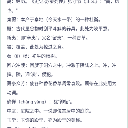
离：经历。《史记·苏秦列传》张守节《正义》：“离，历
也。”
秦蘅：本产于秦地（今天水一带）的一种杜衡。
概：古代量谷物时刮平斗斛的器具，此处为吹平意。
新夷：即“辛夷”，又名“留夷”，一种香草。
被：覆盖，此处为掠过之意。
荑（tí）杨：初生的杨树。
回穴冲陵：回旋于洞穴之中，冲激于陵陆之上。冲，冲
撞。陵，通“凌”，侵犯。
萧条众芳：使各种香花香草凋零衰败。萧条在此处用为
动词。
倘佯（cháng yáng）：犹“徘徊”。
中庭：庭院之中。一说即位置居中的庭院。
玉堂：玉饰的殿堂，亦为殿堂的美称。