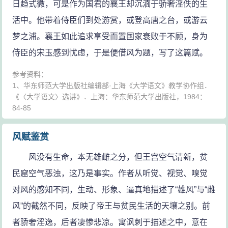
日趋式微，可是作为国君的襄王却沉湎于骄奢淫佚的生
活中。他带着侍臣们到处游赏，或登高唐之台，或游云
梦之浦。襄王如此追求享受而置国家衰败于不顾，身为
侍臣的宋玉感到忧虑，于是便借风为题，写了这篇赋。
参考资料：
1、华东师范大学出版社编辑部·上海《大学语文》教学协作组．
《〈大学语文〉选讲》．上海：华东师范大学出版社，1984：
84-85
风赋鉴赏
风没有生命，本无雄雌之分，但王宫空气清新，贫
民窟空气恶浊，这乃是事实。作者从听觉、视觉、嗅觉
对风的感知不同，生动、形象、逼真地描述了“雄风”与“雌
风”的截然不同，反映了帝王与贫民生活的天壤之别。前
者骄奢淫逸，后者凄惨悲凉。寓讽刺于描述之中，意在