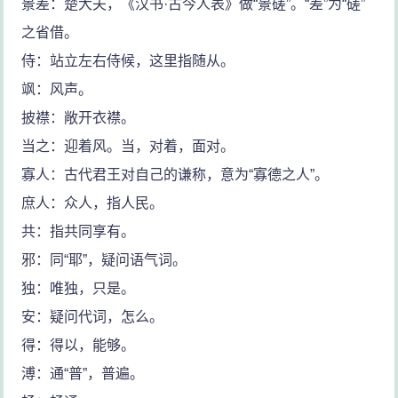
景差：楚大夫，《汉书·古今人表》做“景磋”。“差”为“磋”
之省借。
侍：站立左右侍候，这里指随从。
飒：风声。
披襟：敞开衣襟。
当之：迎着风。当，对着，面对。
寡人：古代君王对自己的谦称，意为“寡德之人”。
庶人：众人，指人民。
共：指共同享有。
邪：同“耶”，疑问语气词。
独：唯独，只是。
安：疑问代词，怎么。
得：得以，能够。
溥：通“普”，普遍。