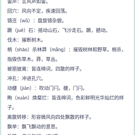
雷声：言风声如雷。
回穴：风向不定，疾速回荡。
错迕（wǔ）：盘旋错杂貌。
蹶（jué）石：摇动山石，飞沙走石。蹶，撼动。
伐木：摧断树木。
梢（shāo）杀林莽（mǎng）：摧毁树林和野草。梢杀，
指毁伤草木。莽，草丛。
被丽披离：皆连绵词，四散的样子。
冲孔：冲进孔穴。
动楗（jiàn）：吹动门闩。楗，门闩。
眴（xuàn）焕粲烂：皆连绵词，色彩鲜明光华灿烂的样
子。
离散转移：形容微风向四处飘散的样子。
飘举：飘飞飘动的意思。