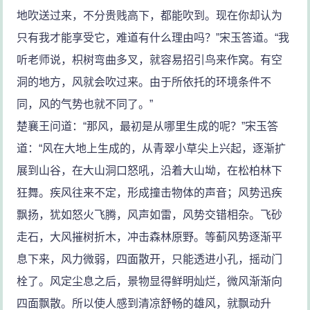
地吹送过来，不分贵贱高下，都能吹到。现在你却认为
只有我才能享受它，难道有什么理由吗？”宋玉答道。“我
听老师说，枳树弯曲多叉，就容易招引鸟来作窝。有空
洞的地方，风就会吹过来。由于所依托的环境条件不
同，风的气势也就不同了。”
楚襄王问道：“那风，最初是从哪里生成的呢？”宋玉答
道：“风在大地上生成的，从青翠小草尖上兴起，逐渐扩
展到山谷，在大山洞口怒吼，沿着大山坳，在松柏林下
狂舞。疾风往来不定，形成撞击物体的声音；风势迅疾
飘扬，犹如怒火飞腾，风声如雷，风势交错相杂。飞砂
走石，大风摧树折木，冲击森林原野。等蓟风势逐渐平
息下来，风力微弱，四面散开，只能透进小孔，摇动门
栓了。风定尘息之后，景物显得鲜明灿烂，微风渐渐向
四面飘散。所以使人感到清凉舒畅的雄风，就飘动升