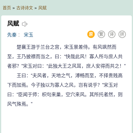
首页
»
古诗诗文
»
风赋
风赋
原
繁
译
拼
先秦
：
宋玉
楚襄王游于兰台之宫，宋玉景差侍。有风飒然而
至，王乃披襟而当之，曰：“快哉此风！寡人所与庶人共
者邪？”宋玉对曰：“此独大王之风耳，庶人安得而共之！”
王曰：“夫风者，天地之气，溥畅而至，不择贵贱高
下而加焉。今子独以为寡人之风，岂有说乎？”宋玉对
曰：“臣闻于师：枳句来巢，空穴来风。其所托者然，则
风气殊焉。”