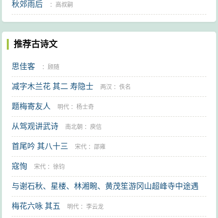
秋郊雨后
：
高叔嗣
推荐古诗文
思佳客
：
顾随
减字木兰花 其二 寿隐士
两汉
：
佚名
题梅寄友人
明代
：
杨士奇
从驾观讲武诗
南北朝
：
庾信
首尾吟 其八十三
宋代
：
邵雍
寇恂
宋代
：
徐钧
与谢石秋、星楼、林湘畹、黄茂笙游冈山超峰寺中途遇
雨 其一
梅花六咏 其五
近现代
：
许南英
明代
：
李云龙