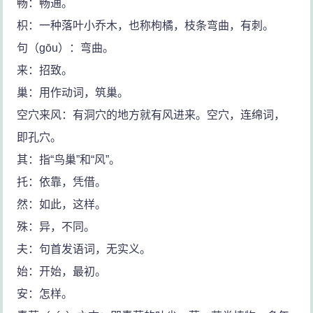
畅：畅通。
枳：一种落叶小乔木，也称枸橘，枝条弯曲，有刺。
句（gōu）：弯曲。
来：招致。
巢：用作动词，筑巢。
空穴来风：有洞穴的地方就有风进来。空穴，连绵词，
即孔穴。
其：指“鸟巢”和“风”。
托：依靠，凭借。
然：如此，这样。
殊：异，不同。
夫：句首发语词，无实义。
始：开始，最初。
安：怎样。