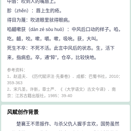
中唇：吹到人的嘴唇上。
胗（zhěn）：唇上生的疮。
得目为蔑：吹进眼里就得眼病。
啗齰嗽获（dàn zé sòu huò）：中风后口动的样子。啗，
吃。齰，咬。嗽，嚼。嗽，吸吮。获，大叫。
死生不卒：不死不活。此言中风后的状态。生，活下
来，指病愈。卒，通“猝”，仓卒，比较快地。
参考资料：
1、赵逵夫．《历代赋评注·先秦卷》．成都：巴蜀书社，2010：
359-363
2、宋凡圣，许新，章士严．《〈大学语文〉古文今译》．南
京：江苏古籍出版社，1985：39-40
风赋创作背景
楚襄王不思振作、与杀父仇人握手言欢，国势虽然