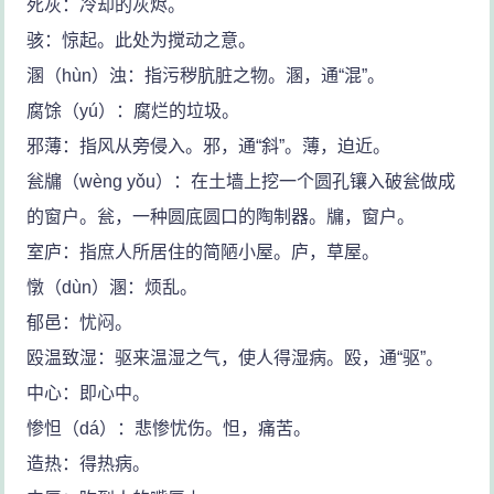
死灰：冷却的灰烬。
骇：惊起。此处为搅动之意。
溷（hùn）浊：指污秽肮脏之物。溷，通“混”。
腐馀（yú）：腐烂的垃圾。
邪薄：指风从旁侵入。邪，通“斜”。薄，迫近。
瓮牖（wèng yǒu）：在土墙上挖一个圆孔镶入破瓮做成
的窗户。瓮，一种圆底圆口的陶制器。牖，窗户。
室庐：指庶人所居住的简陋小屋。庐，草屋。
憞（dùn）溷：烦乱。
郁邑：忧闷。
殴温致湿：驱来温湿之气，使人得湿病。殴，通“驱”。
中心：即心中。
惨怛（dá）：悲惨忧伤。怛，痛苦。
造热：得热病。