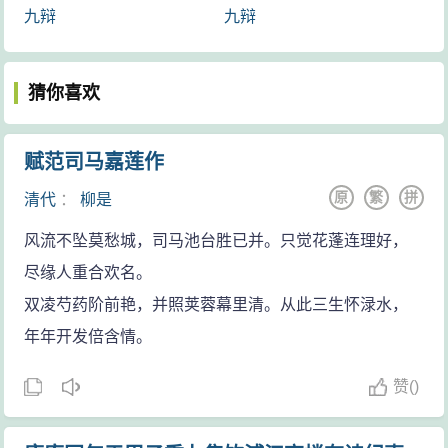
九辩
九辩
怀疑不是他所作。所谓“下里巴人”、
“阳春白雪”、“曲高和寡”的典故皆他
猜你喜欢
而来。 ...
赋范司马嘉莲作
原
繁
拼
清代
：
柳是
风流不坠莫愁城，司马池台胜已并。只觉花蓬连理好，
尽缘人重合欢名。
双凌芍药阶前艳，并照荚蓉幕里清。从此三生怀渌水，
年年开发倍含情。
赞
(
)