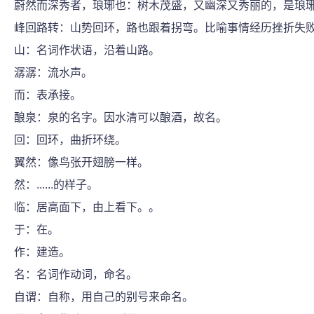
蔚然而深秀者，琅琊也：树木茂盛，又幽深又秀丽的，是琅
峰回路转：山势回环，路也跟着拐弯。比喻事情经历挫折失
山：名词作状语，沿着山路。
潺潺：流水声。
而：表承接。
酿泉：泉的名字。因水清可以酿酒，故名。
回：回环，曲折环绕。
翼然：像鸟张开翅膀一样。
然：......的样子。
临：居高面下，由上看下。。
于：在。
作：建造。
名：名词作动词，命名。
自谓：自称，用自己的别号来命名。