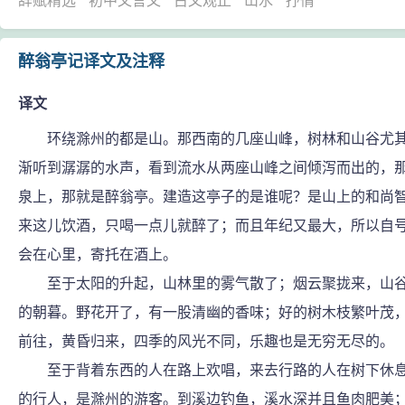
辞赋精选
初中文言文
古文观止
山水
抒情
醉翁亭记译文及注释
译文
环绕滁州的都是山。那西南的几座山峰，树林和山谷尤其
渐听到潺潺的水声，看到流水从两座山峰之间倾泻而出的，
泉上，那就是醉翁亭。建造这亭子的是谁呢？是山上的和尚
来这儿饮酒，只喝一点儿就醉了；而且年纪又最大，所以自号
会在心里，寄托在酒上。
至于太阳的升起，山林里的雾气散了；烟云聚拢来，山谷
的朝暮。野花开了，有一股清幽的香味；好的树木枝繁叶茂
前往，黄昏归来，四季的风光不同，乐趣也是无穷无尽的。
至于背着东西的人在路上欢唱，来去行路的人在树下休息
的行人，是滁州的游客。到溪边钓鱼，溪水深并且鱼肉肥美