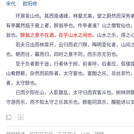
宋代
：
欧阳修
环滁皆山也。其西南诸峰，林壑尤美，望之蔚然而深秀者
有亭翼然临于泉上者，醉翁亭也。作亭者谁？山之僧智仙也
翁也。
醉翁之意不在酒，在乎山水之间也。
山水之乐，得之
若夫日出而林霏开，云归而岩穴暝，晦明变化者，山间之
也。朝而往，暮而归，四时之景不同，而乐亦无穷也。
至于负者歌于途，行者休于树，前者呼，后者应，伛偻提
山肴野蔌，杂然而前陈者，太守宴也。宴酣之乐，非丝非竹
者，太守醉也。
已而夕阳在山，人影散乱，太守归而宾客从也。树林阴翳
守游而乐，而不知太守之乐其乐也。醉能同其乐，醒能述以