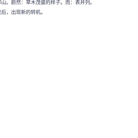
琊山。蔚然：草木茂盛的样子。而：表并列。
败后，出现新的转机。