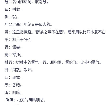
号：名词作动词，取别号。
曰：叫做。
辄：就。
年又最高：年纪又是最大的。
意：这里指情趣。“醉翁之意不在酒”，后来用以比喻本意不
乎：相当于“于”。
得：领会。
寓：寄托。
林霏：树林中的雾气。霏，原指雨、雾纷飞，此处指雾气。
开：消散，散开。
归：聚拢。
暝：昏暗。
晦：阴暗。
晦明：指天气阴晴明暗。