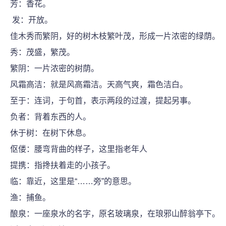
芳：香花。
发：开放。
佳木秀而繁阴，好的树木枝繁叶茂，形成一片浓密的绿荫。
秀：茂盛，繁茂。
繁阴：一片浓密的树荫。
风霜高洁：就是风高霜洁。天高气爽，霜色洁白。
至于：连词，于句首，表示两段的过渡，提起另事。
负者：背着东西的人。
休于树：在树下休息。
伛偻：腰弯背曲的样子，这里指老年人
提携：指搀扶着走的小孩子。
临：靠近，这里是“……旁”的意思。
渔：捕鱼。
酿泉：一座泉水的名字，原名玻璃泉，在琅邪山醉翁亭下。