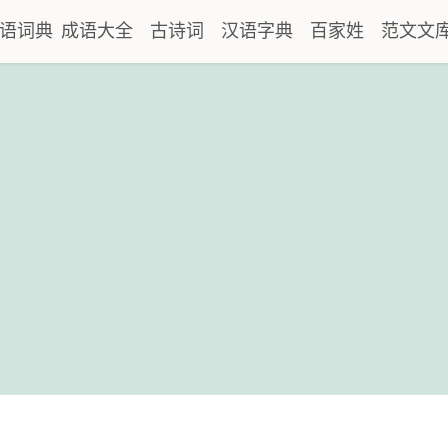
语词典
成语大全
古诗词
汉语字典
百家姓
范文文