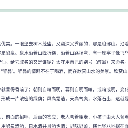
优美。一眼望去树木茂盛，又幽深又秀丽的，那是琅琊山。沿着
那是酿泉。泉水沿着山峰折绕，沿着山路拐弯，有一座亭子像飞
智仙。给它取名的又是谁呢？太守用自己的别号（醉翁）来命名
“醉翁”。醉翁的情趣不在于喝酒，而在欣赏山水的美景。欣赏
就显得昏暗了；朝则自暗而明，暮则自明而暗，或暗或明，变化
，形成一片浓密的绿荫；风高霜洁，天高气爽，水落石出，这就
，前面的招呼，后面的答应；老人弯着腰走，小孩子由大人领着
；用酿泉造酒，泉水清并且酒也清；野味野菜，横七竖八地摆在