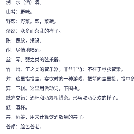
洌：水（酒）清。
山肴：野味。
野蔌：野菜。蔌，菜蔬。
杂然：众多而杂乱的样子。
陈：摆放，摆设。
酣：尽情地喝酒。
丝：琴、瑟之类的弦乐器。
竹：箫、笛之类的管乐器。非丝非竹：不在于琴弦管箫。
射：这里指投壶，宴饮时的一种游戏，把箭向壶里投，投中
弈：下棋。这里用做动词，下围棋。
觥筹交错：酒杯和酒筹相错杂。形容喝酒尽欢的样子。
觥：酒杯。
筹：酒筹，用来计算饮酒数量的筹子。
苍颜：脸色苍老。