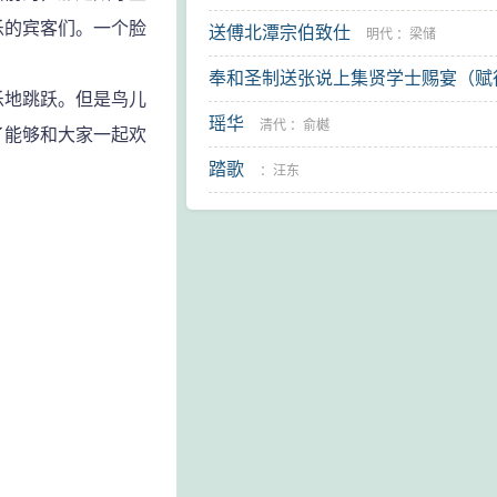
乐的宾客们。一个脸
送傅北潭宗伯致仕
明代
：
梁储
奉和圣制送张说上集贤学士赐宴（赋
地跳跃。但是鸟儿
字）
瑶华
唐代
：
刘升
清代
：
俞樾
了能够和大家一起欢
踏歌
：
汪东