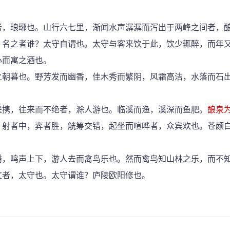
，琅琊也。山行六七里，渐闻水声潺潺而泻出于两峰之间者，酿
。名之者谁？太守自谓也。太守与客来饮于此，饮少辄醉，而年
心而寓之酒也。
朝暮也。野芳发而幽香，佳木秀而繁阴，风霜高洁，水落而石
携，往来而不绝者，滁人游也。临溪而渔，溪深而鱼肥。
酿泉
，射者中，弈者胜，觥筹交错，起坐而喧哗者，众宾欢也。苍颜
，鸣声上下，游人去而禽鸟乐也。然而禽鸟知山林之乐，而不知
文者，太守也。太守谓谁？庐陵欧阳修也。