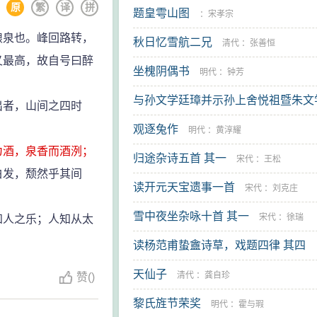
原
繁
译
拼
题皇雩山图
：
宋孝宗
泉也。峰回路转，
秋日忆雪航二兄
清代
：
张善恒
又最高，故自号曰醉
坐槐阴偶书
明代
：
钟芳
与孙文学廷璋并示孙上舍悦祖暨朱文
出者，山间之四时
得三十一韵
观逐兔作
清代
：
姚燮
明代
：
黄淳耀
为酒，泉香而酒洌；
归途杂诗五首 其一
宋代
：
王松
白发，颓然乎其间
读开元天宝遗事一首
宋代
：
刘克庄
雪中夜坐杂咏十首 其一
宋代
：
徐瑞
人之乐；人知从太
读杨范甫蛰盦诗草，戏题四律 其四
天仙子
芳
清代
：
龚自珍
赞
(
)
黎氏旌节荣奖
明代
：
霍与瑕