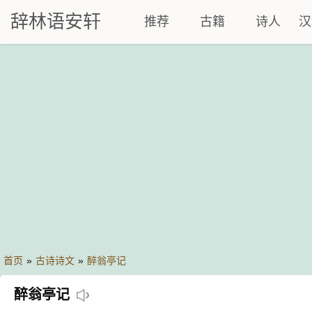
辞林语安轩
推荐
古籍
诗人
汉
首页
»
古诗诗文
»
醉翁亭记
醉翁亭记