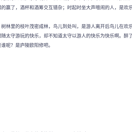
棋的赢了，酒杯和酒筹交互错杂；时起时坐大声喧闹的人，是欢
树林里的枝叶茂密成林，鸟儿到处叫，是游人离开后鸟儿在欢乐
跟随太守游玩的快乐，却不知道太守以游人的快乐为快乐啊。醉
是谁呢？是庐陵欧阳修吧。