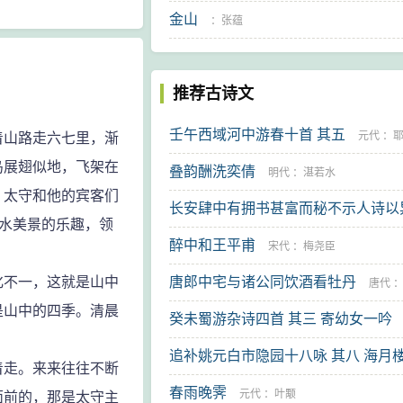
金山
：
张蕴
推荐古诗文
壬午西域河中游春十首 其五
元代
：
山路走六七里，渐
鸟展翅似地，飞架在
叠韵酬洗奕倩
材
明代
：
湛若水
。太守和他的宾客们
长安肆中有拥书甚富而秘不示人诗以
山水美景的乐趣，领
醉中和王平甫
明代
：
凌义渠
宋代
：
梅尧臣
不一，这就是山中
唐郎中宅与诸公同饮酒看牡丹
唐代
是山中的四季。清晨
癸未蜀游杂诗四首 其三 寄幼女一吟
锡
追补姚元白市隐园十八咏 其八 海月
代
：
丰子恺
走。来来往往不断
春雨晚霁
代
：
王世贞
元代
：
叶颙
面前的，那是太守主