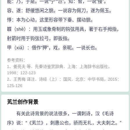
能：乃，于是。一说“宁”“岂”。知：智，一说“接”。
容、遂：舒缓悠闲之貌。一说容为佩刀，遂为佩玉。
悸：本为心动，这里形容带下垂、摆动貌。
韘（shè）：用玉或象骨制的钩弦用具，著于右手拇指，
射箭时用于钩弦拉弓，即扳指。
甲（xiá）：借作“狎”，戏，亲昵。一说长也。
参考资料：
1、姜亮夫 等．先秦诗鉴赏辞典．上海：上海辞书出版社，
1998：122-123
2、王秀梅 译注．诗经（上）：国风．北京：中华书局，2015：
125-126
芄兰创作背景
有关此诗背景的说法很多，一谓刺诗，汉《毛诗
序》说：“《芄兰》，刺惠公也，骄而无礼，大夫刺之。”