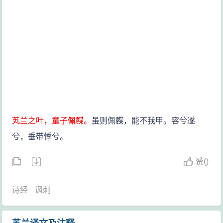
芄兰之叶，童子佩韘。
虽则佩韘，能不我甲。容兮遂
兮，垂带悸兮。
赞
(
)
诗经
讽刺