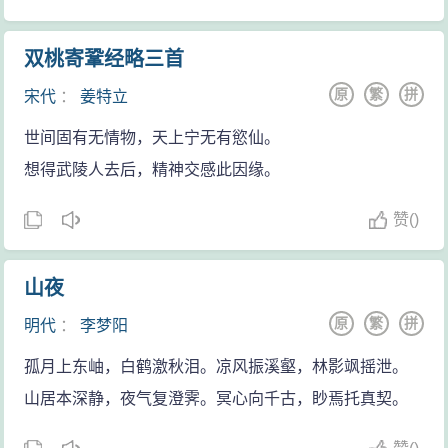
双桃寄鞏经略三首
原
繁
拼
宋代
：
姜特立
世间固有无情物，天上宁无有慾仙。
想得武陵人去后，精神交感此因缘。
赞
(
)
山夜
原
繁
拼
明代
：
李梦阳
孤月上东岫，白鹤激秋泪。凉风振溪壑，林影飒摇泄。
山居本深静，夜气复澄霁。冥心向千古，眇焉托真契。