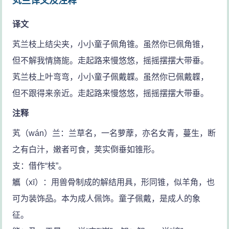
芄兰译文及注释
译文
芄兰枝上结尖夹，小小童子佩角锥。虽然你已佩角锥，
但不解我情旖旎。走起路来慢悠悠，摇摇摆摆大带垂。
芄兰枝上叶弯弯，小小童子佩戴韘。虽然你已佩戴韘，
但不跟得来亲近。走起路来慢悠悠，摇摇摆摆大带垂。
注释
芄（wán）兰：兰草名，一名萝藦，亦名女青，蔓生，断
之有白汁，嫩者可食，荚实倒垂如锥形。
支：借作“枝”。
觿（xī）：用兽骨制成的解结用具，形同锥，似羊角，也
可为装饰品。本为成人佩饰。童子佩戴，是成人的象
征。