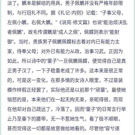
淡了。觽本是解结的用具，男子佩觽并没有严格年龄限
制，与行冠礼不同。据《礼记·内则》记载：“子事父母，
左佩小觽，右佩大觽。”《说苑·修文篇》也说“能治烦决乱
者佩觽”，故毛传谓觽是“成人之佩”，佩韘则表示“能射
御”。当时，贵族男子佩觽佩韘标志着对内已有能力主
家，侍奉父母；对外已有能力从政，治事习武。正因为
如此，所以诗中的“童子”一旦佩觽佩韘，便觉得自己是真
正男子汉了，一下子稳重老成了许多。这本来是很正常
的，可是这一变化，在那多情的女诗人眼里，不过是装
模作样假正经罢了，实际他还是以前那个“顽童”。最使她
恼怒的是，本来他们在一起无拘无束，亲昵得很，而现
在他却对自己疏远了，冷落了。因而“童子”的日常言行举
止乃至垂下的腰带，无一不惹她生气，看了极不顺眼，
甚而觉得这一切都是故意做给她看的。尽管他“容兮遂