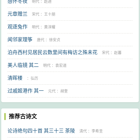
感怀冬夜
明代
：
赵迪
元章赠兰
宋代
：
王十朋
观逐兔作
明代
：
黄淳耀
闻邻家理筝
唐代
：
徐安贞
泊舟西村见居民云数里间有梅访之殊未花
宋代
：
赵蕃
美人临镜 其二
明代
：
袁宏道
清晖楼
：
弘历
过戚姬港作 其一
元代
：
胡奎
推荐古诗文
论诗绝句四十首 其三十三 茶陵
清代
：
李希圣