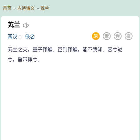
首页
»
古诗诗文
»
芄兰
芄兰
原
繁
译
拼
两汉
：
佚名
芄兰之支，童子佩觿。虽则佩觿，能不我知。容兮遂
兮，垂带悸兮。