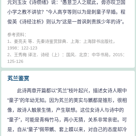
元刘玉汝《诗缵绪》说：“愚意卫人之赋此，毋亦叹卫国
小学之教不讲欤？”今人高亨等则以为是刺童子早婚。程
俊英《诗经注析》则认为“这是一首讽刺贵族少年的诗”。
参考资料：
1、姜亮夫 等．先秦诗鉴赏辞典．上海：上海辞书出版社，
1998：122-123
2、王秀梅 译注．诗经（上）：国风．北京：中华书局，2015：
125-126
芄兰鉴赏
此诗两章开篇都以“芄兰”枝叶起兴，描述女诗人眼中
“童子”的年幼无知。因为芄兰的荚实与觽都是锥形，很相
像，故诗人触景生情，产生联想。这位女诗人与诗中的
“童子”，可能是青梅竹马，两小无猜，关系非常亲密。可
是，自从“童子”佩带觽、套上韘以来，对自己的态度却冷