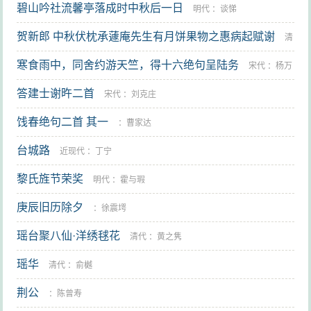
碧山吟社流馨亭落成时中秋后一日
明代
：
谈悌
贺新郎 中秋伏枕承蘧庵先生有月饼果物之惠病起赋谢
清
寒食雨中，同舍约游天竺，得十六绝句呈陆务
代
：
陈维崧
宋代
：
杨万
答建士谢旿二首
里
宋代
：
刘克庄
饯春绝句二首 其一
：
曹家达
台城路
近现代
：
丁宁
黎氏旌节荣奖
明代
：
霍与瑕
庚辰旧历除夕
：
徐震堮
瑶台聚八仙·洋绣毬花
清代
：
黄之隽
瑶华
清代
：
俞樾
荆公
：
陈曾寿