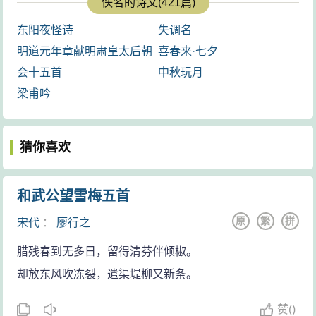
佚名的诗文(421篇)
东阳夜怪诗
失调名
明道元年章献明肃皇太后朝
喜春来·七夕
会十五首
中秋玩月
梁甫吟
猜你喜欢
和武公望雪梅五首
原
繁
拼
宋代
：
廖行之
腊残春到无多日，留得清芬伴倾椒。
却放东风吹冻裂，遣渠堤柳又新条。
赞
(
)