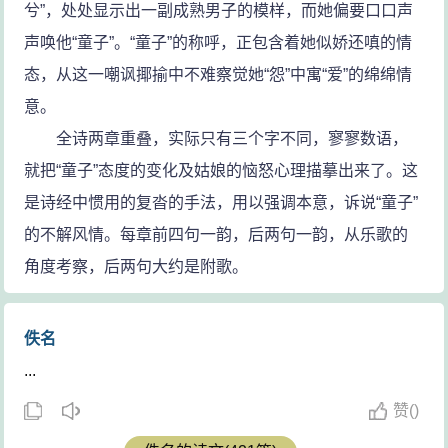
兮”，处处显示出一副成熟男子的模样，而她偏要口口声
声唤他“童子”。“童子”的称呼，正包含着她似娇还嗔的情
态，从这一嘲讽揶揄中不难察觉她“怨”中寓“爱”的绵绵情
意。
全诗两章重叠，实际只有三个字不同，寥寥数语，
就把“童子”态度的变化及姑娘的恼怒心理描摹出来了。这
是诗经中惯用的复沓的手法，用以强调本意，诉说“童子”
的不解风情。每章前四句一韵，后两句一韵，从乐歌的
角度考察，后两句大约是附歌。
佚名
...
赞
(
)