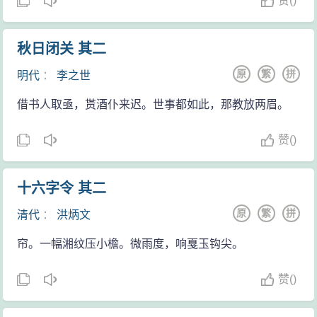
赞
(
)
秋日闭关 其二
原
繁
拼
明代
：
李之世
借书人取亟，贳酒仆来迟。世事都如此，那教放两眉。
赞
(
)
十六字令 其二
原
繁
拼
清代
：
洪炳文
帘。一幅湘纹压小檐。微雨度，响戛玉钩尖。
赞
(
)