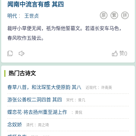
闻南中流言有感 其四
原
繁
拼
明代
：
王世贞
裁呼小草便无闻，祇为惭他誓墓文。若道长安车马色，
春风吹作五陵云。
赞
(
)
热门古诗文
春草八首，和沈琛笙大使原韵 其八
近现代
：
许南英
游张公善权二洞四首 其四
宋代
：
曾几
蝶恋花·将去扬州重至湖上作
：
黄侃
念奴娇
清代
：
周之琦