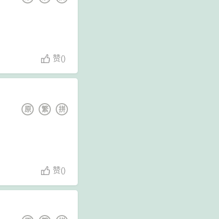
赞
(
)
原
繁
拼
赞
(
)