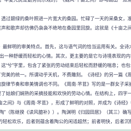
透过碧绿的桑叶照进一片宽大的桑园。忙碌了一天的采桑女，准
笑声和歌声却仿佛仍袅袅不绝地在桑园里回旋。这就是《十亩之
最鲜明的审美特点。首先，这与语气词的恰当运用有关。全诗
现出一种舒缓而轻松的心情。其次，更主要的是它与诗境表现的
这“兮”字里，包含了紧张的劳动结束后轻松而舒缓的喘息；也
完美的统一。所谓动乎天机，不费雕刻。《诗经》的另一篇《周
旋律节奏和审美情调也不同。《周南·芣苢》写的是一群女子采
了姑娘们娴熟的采摘技能和欢快的劳动心情。在结构上，四字一
亩之间》与《周南·芣苢》，形成了鲜明的对照，并成为《诗经
似陶”（陈继揆《读风臆补》）。陶渊明《归园田居》（其三）确写
的轻松欢乐，后者则蕴含着陶公的闲适超然；前者明快，后者沉