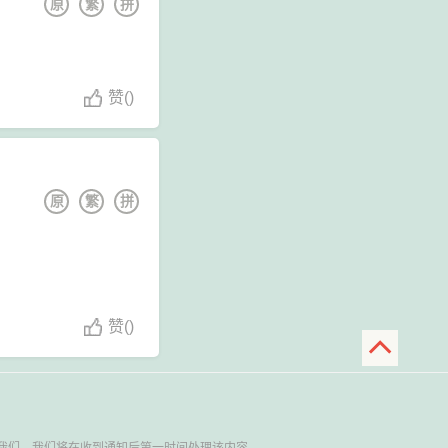
原
繁
拼
赞
(
)
原
繁
拼
赞
(
)