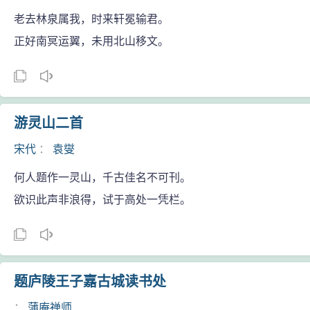
老去林泉属我，时来轩冕输君。
正好南冥运翼，未用北山移文。
游灵山二首
宋代
：
袁燮
何人题作一灵山，千古佳名不可刊。
欲识此声非浪得，试于高处一凭栏。
题庐陵王子嘉古城读书处
：
蒲庵禅师