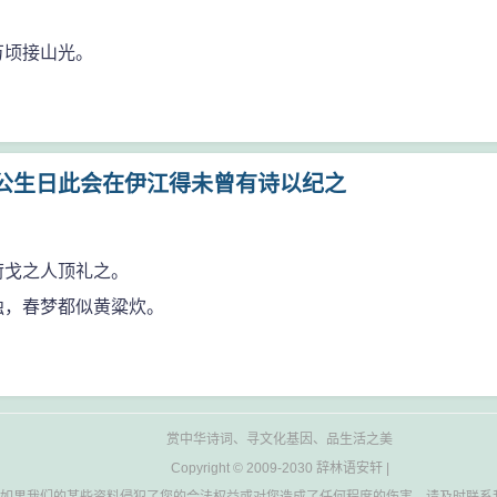
万顷接山光。
公生日此会在伊江得未曾有诗以纪之
荷戈之人顶礼之。
独，春梦都似黄粱炊。
赏中华诗词、寻文化基因、品生活之美
Copyright © 2009-2030
辞林语安轩
|