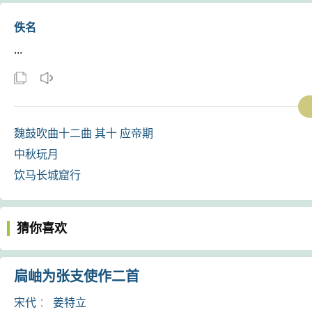
佚名
...
魏鼓吹曲十二曲 其十 应帝期
中秋玩月
饮马长城窟行
猜你喜欢
扃岫为张支使作二首
宋代
：
姜特立