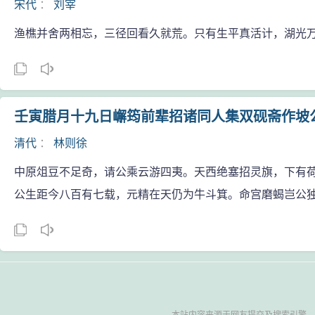
宋代
：
刘宰
渔樵并舍两相忘，三径回看久就荒。只有生平真活计，湖光
壬寅腊月十九日嶰筠前辈招诸同人集双砚斋作坡
清代
：
林则徐
中原俎豆不足奇，请公乘云游四夷。天西绝塞招灵旗，下有
公生距今八百有七载，元精在天仍为牛斗箕。命宫磨蝎岂公