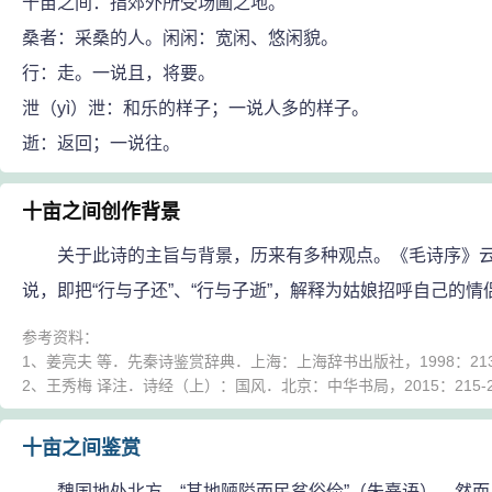
十亩之间：指郊外所受场圃之地。
桑者：采桑的人。闲闲：宽闲、悠闲貌。
行：走。一说且，将要。
泄（yì）泄：和乐的样子；一说人多的样子。
逝：返回；一说往。
十亩之间创作背景
关于此诗的主旨与背景，历来有多种观点。《毛诗序》云：“
说，即把“行与子还”、“行与子逝”，解释为姑娘招呼自己的
参考资料：
1、姜亮夫 等．先秦诗鉴赏辞典．上海：上海辞书出版社，1998：213-
2、王秀梅 译注．诗经（上）：国风．北京：中华书局，2015：215-2
十亩之间鉴赏
魏国地处北方，“其地陋隘而民贫俗俭”（朱熹语）。然而