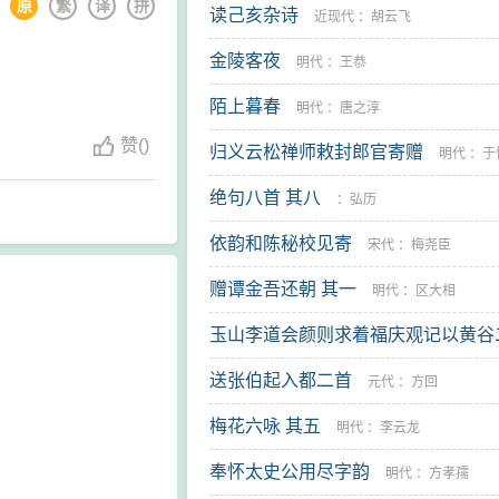
原
繁
译
拼
读己亥杂诗
近现代
：
胡云飞
金陵客夜
明代
：
王恭
陌上暮春
明代
：
唐之淳
赞
(
)
归义云松禅师敕封郎官寄赠
明代
：
于
绝句八首 其八
：
弘历
依韵和陈秘校见寄
宋代
：
梅尧臣
赠谭金吾还朝 其一
明代
：
区大相
玉山李道会颜则求着福庆观记以黄谷
六咏见示用韵以寄 其三
送张伯起入都二首
明代
：
郑真
元代
：
方回
梅花六咏 其五
明代
：
李云龙
奉怀太史公用尽字韵
明代
：
方孝孺