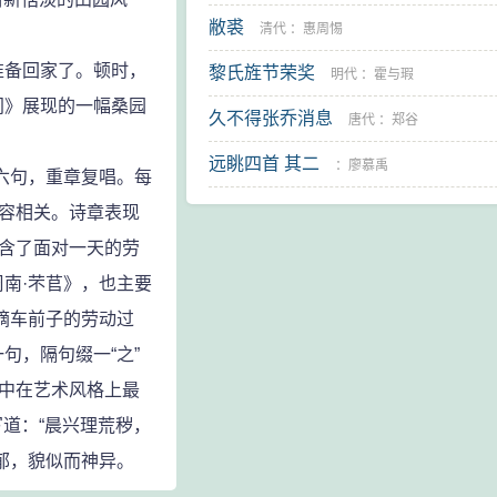
敝裘
清代
：
惠周惕
备回家了。顿时，
黎氏旌节荣奖
明代
：
霍与瑕
间》展现的一幅桑园
久不得张乔消息
唐代
：
郑谷
远眺四首 其二
：
廖慕禹
六句，重章复唱。每
内容相关。诗章表现
包含了面对一天的劳
南·芣苢》，也主要
摘车前子的劳动过
句，隔句缀一“之”
》中在艺术风格上最
道：“晨兴理荒秽，
郁，貌似而神异。