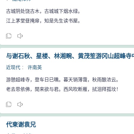
古城阴处饶古木，古城城下烟水绿。
江上茅堂昼掩扉，知是先生读书屋。
与谢石秋、星楼、林湘畹、黄茂笙游冈山超峰寺
近现代
：
许南英
游憩超峰寺，登车日已曛。暮天销薄霭，秋雨酿浓云。
老去思依佛，閒来欲与君。西风吹断雁，拭泪拜孤坟！
代柬谢袁兄