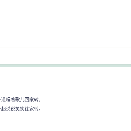
一道唱着歌儿回家转。
一起说说笑笑往家转。