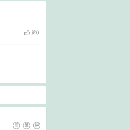
赞
(
)
原
繁
拼