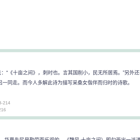
《十亩之间》，刺时也。言其国削小，民无所居焉。”另外还有
情侣一同走。而今人多解此诗为描写采桑女偕伴而归时的诗歌。
214
16
，华夏先民是勤劳而乐观的，《魏风·十亩之间）即勾画出一派