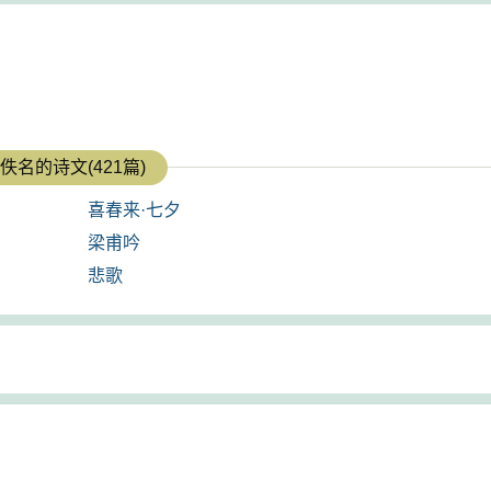
佚名的诗文(421篇)
喜春来·七夕
梁甫吟
悲歌