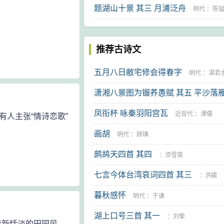
题湖山十景 其三 月浦泛舟
明代
：
陈
推荐古诗文
五月八日敝宅修会得春字
明代
：
湛若
潇湘八景图为镏养愚赋 其五 平沙落
凤衔杯 咏秦羽阳宫瓦
代
：
凌云翰
近现代
：
溥儒
人主张“情诗恋歌”
画胡
明代
：
顾璘
鹧鸪天四首 其四
：
添雪斋
七言今体台湾哀词四首 其三
：
洪繻
暮秋感怀
明代
：
于谦
湖上口号三首 其一
：
刘摰
清新恬淡的田园风