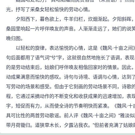
光，抒写了采桑女轻松愉快的劳动心情。
夕阳西下，暮色欲上，牛羊归栏，炊烟渐起。夕阳斜晖，
桑园里响起一片呼伴唤友的声音。人渐渐走远了，她们的说
晚归图。
以轻松的旋律，表达愉悦的心情，这是《魏风·十亩之间》
句后面都用了语气词“兮”字，这就很自然地拖长了语调，表
的是劳动结束后，姑娘们呼伴唤友相偕回家时的情景。因此，
动成果满意而愉快的感叹。诗句与诗境、语调与心情，达到了
写劳动的场景和感受。但由于它刻画的劳动场景不同，诗歌的
程，它通过采摘动作的不断变化和收获成果的迅速增加，表现
字，短促而有力，从而使全诗的节奏明快而紧凑。《魏风·十
具可比性的两首劳动歌谣。前人评《魏风·十亩之间》“雅淡
带月荷锄归。道狭草木长，夕露沾我衣。”但前者充满了姑娘