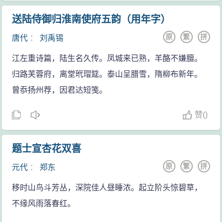
送陆侍御归淮南使府五韵（用年字）
原
繁
拼
唐代
：
刘禹锡
江左重诗篇，陆生名久传。凤城来已熟，羊酪不嫌膻。
归路芙蓉府，离堂玳瑁筵。泰山呈腊雪，隋柳布新年。
曾忝扬州荐，因君达短笺。
赞
(
)
题士宣杏花双喜
原
繁
拼
元代
：
郑东
移时山鸟斗芳丛，深院佳人昼睡浓。起立阶头惊碧草，
不缘风雨落春红。