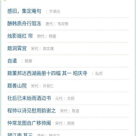
感旧，集定庵句
：
宁调元
酬韩质舟行阻冻
唐代
：
韦应物
烛影摇红 帘
明代
：
杨基
题洞霄宫
宋代
：
周文璞
自遣
：
鹤算
题董邦达西湖画册十四幅 其一 昭庆寺
：
弘历
题善山院
宋代
：
许安仁
社后已未始雨酒边书
元代
：
方回
程帅以诗见慰用韵谢之
宋代
：
陈造
仲常龙图自广移帅闽
宋代
：
郑侠
望江南 其三