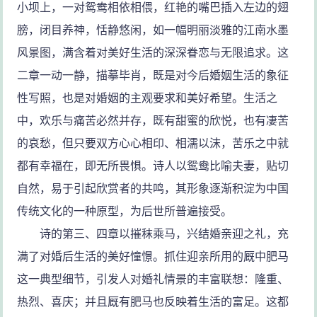
小坝上，一对鸳鸯相依相偎，红艳的嘴巴插入左边的翅
膀，闭目养神，恬静悠闲，如一幅明丽淡雅的江南水墨
风景图，满含着对美好生活的深深眷恋与无限追求。这
二章一动一静，描摹毕肖，既是对今后婚姻生活的象征
性写照，也是对婚姻的主观要求和美好希望。生活之
中，欢乐与痛苦必然并存，既有甜蜜的欣悦，也有凄苦
的哀愁，但只要双方心心相印、相濡以沫，苦乐之中就
都有幸福在，即无所畏惧。诗人以鸳鸯比喻夫妻，贴切
自然，易于引起欣赏者的共鸣，其形象逐渐积淀为中国
传统文化的一种原型，为后世所普遍接受。
诗的第三、四章以摧秣乘马，兴结婚亲迎之礼，充
满了对婚后生活的美好憧憬。抓住迎亲所用的厩中肥马
这一典型细节，引发人对婚礼情景的丰富联想：隆重、
热烈、喜庆；并且厩有肥马也反映着生活的富足。这都