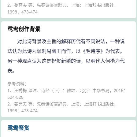
2、姜亮夫 等．先秦诗鉴赏辞典．上海：上海辞书出版社，
1998：473-474
鸳鸯创作背景
对此诗背景及主旨的解释历代有不同说法，一种说
法认为此诗为讽刺周幽王而作，以《毛诗序》为代表。
另一种观点认为这是祝贺新婚的诗，以明代人何楷为代
表。
参考资料：
1、王秀梅 译注．诗经（下）：雅颂．北京：中华书局，2015：
524-525
2、姜亮夫 等．先秦诗鉴赏辞典．上海：上海辞书出版社，
1998：473-474
鸳鸯鉴赏