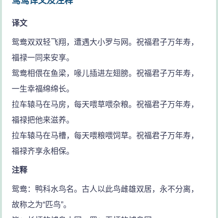
鸳鸯译文及注释
译文
鸳鸯双双轻飞翔，遭遇大小罗与网。祝福君子万年寿，
福禄一同来安享。
鸳鸯相偎在鱼梁，喙儿插进左翅膀。祝福君子万年寿，
一生幸福绵绵长。
拉车辕马在马房，每天喂草喂杂粮。祝福君子万年寿，
福禄把他来滋养。
拉车辕马在马槽，每天喂粮喂饲草。祝福君子万年寿，
福禄齐享永相保。
注释
鸳鸯：鸭科水鸟名。古人以此鸟雌雄双居，永不分离，
故称之为“匹鸟”。