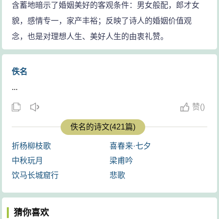
含蓄地暗示了婚姻美好的客观条件：男女般配，郎才女
貌，感情专一，家产丰裕；反映了诗人的婚姻价值观
念，也是对理想人生、美好人生的由衷礼赞。
佚名
...
赞
(
)
佚名的诗文(421篇)
折杨柳枝歌
喜春来·七夕
中秋玩月
梁甫吟
饮马长城窟行
悲歌
猜你喜欢