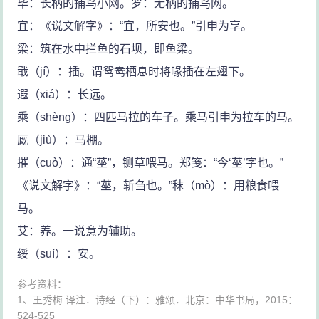
毕：长柄的捕鸟小网。罗：无柄的捕鸟网。
宜：《说文解字》：“宜，所安也。”引申为享。
梁：筑在水中拦鱼的石坝，即鱼梁。
戢（jí）：插。谓鸳鸯栖息时将喙插在左翅下。
遐（xiá）：长远。
乘（shèng）：四匹马拉的车子。乘马引申为拉车的马。
厩（jiù）：马棚。
摧（cuò）：通“莝”，铡草喂马。郑笺：“今‘莝’字也。”
《说文解字》：“莝，斩刍也。”秣（mò）：用粮食喂
马。
艾：养。一说意为辅助。
绥（suí）：安。
参考资料：
1、王秀梅 译注．诗经（下）：雅颂．北京：中华书局，2015：
524-525