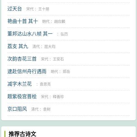
过天台
宋代
：
王十朋
艳曲十首 其十
明代
：
胡应麟
董邦达山水八帧 其一
：
弘历
荔支 其九
清代
：
屈大均
次韵杏花三首
宋代
：
王安石
逮赴信州舟行遇雨
明代
：
郑岳
减字木兰花
：
袁思亮
题紫极宫晋桧
宋代
：
释善珍
京口阻风
清代
：
袁树
推荐古诗文