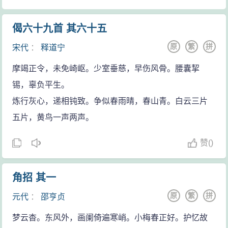
偈六十九首 其六十五
原
繁
拼
宋代
：
释道宁
摩竭正令，未免崎岖。少室垂慈，早伤风骨。腰囊挈
锡，辜负平生。
炼行灰心，递相钝致。争似春雨晴，春山青。白云三片
五片，黄鸟一声两声。
赞
(
)
角招 其一
原
繁
拼
元代
：
邵亨贞
梦云杳。东风外，画阑倚遍寒峭。小梅春正好。护忆故