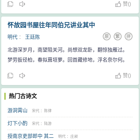
赞
(
)
怀故园书屋往年同伯兄讲业其中
原
繁
拼
明代
：
王廷陈
北游深岁月，南望阻关河。尚想双龙卧，翻惊独雁过。
梦劳扳径柏，春拟葺垣萝。回首藏修地，浮名奈尔何。
赞
(
)
热门古诗文
游洞霄山
宋代
：
陈律
灯下小酌
宋代
：
陆游
授南京吏部郎中 其二
明代
：
庄昶