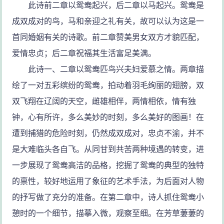
此诗前二章以鸳鸯起兴，后二章以马起兴。鸳鸯是
成双成对的鸟，马和亲迎之礼有关，故可以认为这是一
首同婚姻有关的诗歌。前二章赞美男女双方才貌匹配，
爱情忠贞；后二章祝福其生活富足美满。
此诗一、二章以鸳鸯匹鸟兴夫妇爱慕之情。两章描
绘了一对五彩缤纷的鸳鸯，拍动着羽毛绚丽的翅膀，双
双飞翔在辽阔的天空，雌雄相伴，两情相依，情有独
钟，心有所许，多么美妙的时刻，多么美好的图画！在
遭到捕猎的危险时刻，仍然成双成对，忠贞不渝，并不
是大难临头各自飞。从同甘到共苦两种境遇的转变，进
一步展现了鸳鸯高洁的品格，挖掘了鸳鸯的典型的独特
的禀性，较好地运用了象征的艺术手法，为后面对人物
的抒写做了充分的准备。在第二章中，诗人抓住鸳鸯小
憩时的一个细节，描摹入微，观察至细。在芳草萋萋的