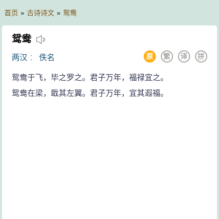
首页
»
古诗诗文
»
鸳鸯
鸳鸯
原
繁
译
拼
两汉
：
佚名
鸳鸯于飞，毕之罗之。君子万年，福禄宜之。
鸳鸯在梁，戢其左翼。君子万年，宜其遐福。