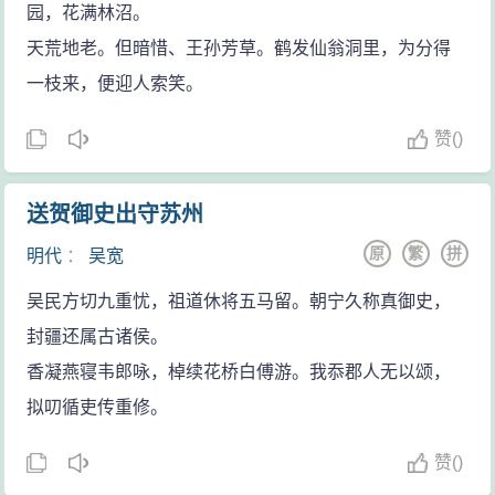
园，花满林沼。
天荒地老。但暗惜、王孙芳草。鹤发仙翁洞里，为分得
一枝来，便迎人索笑。
赞
(
)
送贺御史出守苏州
原
繁
拼
明代
：
吴宽
吴民方切九重忧，祖道休将五马留。朝宁久称真御史，
封疆还属古诸侯。
香凝燕寝韦郎咏，棹续花桥白傅游。我忝郡人无以颂，
拟叨循吏传重修。
赞
(
)