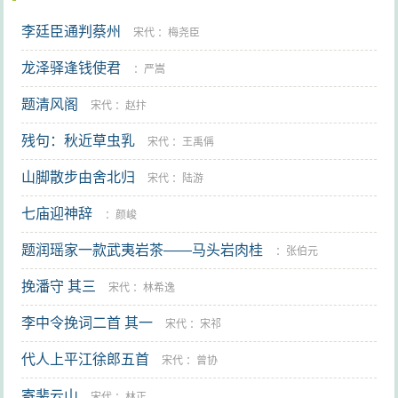
李廷臣通判蔡州
宋代
：
梅尧臣
龙泽驿逢钱使君
：
严嵩
题清风阁
宋代
：
赵抃
残句：秋近草虫乳
宋代
：
王禹偁
山脚散步由舍北归
宋代
：
陆游
七庙迎神辞
：
颜峻
题润瑶家一款武夷岩茶——马头岩肉桂
：
张伯元
挽潘守 其三
宋代
：
林希逸
李中令挽词二首 其一
宋代
：
宋祁
代人上平江徐郎五首
宋代
：
曾协
寄裴云山
宋代
：
林正