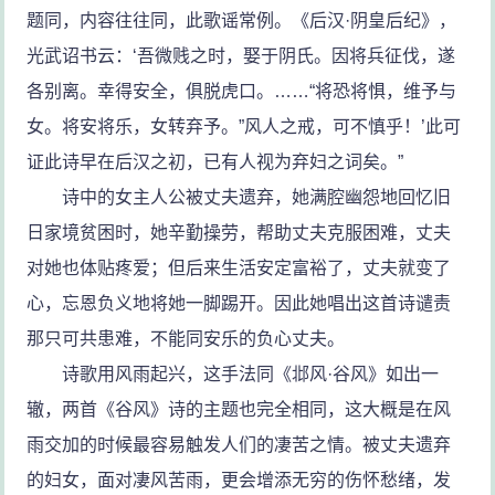
题同，内容往往同，此歌谣常例。《后汉·阴皇后纪》，
光武诏书云：‘吾微贱之时，娶于阴氏。因将兵征伐，遂
各别离。幸得安全，俱脱虎口。……“将恐将惧，维予与
女。将安将乐，女转弃予。”风人之戒，可不慎乎！’此可
证此诗早在后汉之初，已有人视为弃妇之词矣。”
诗中的女主人公被丈夫遗弃，她满腔幽怨地回忆旧
日家境贫困时，她辛勤操劳，帮助丈夫克服困难，丈夫
对她也体贴疼爱；但后来生活安定富裕了，丈夫就变了
心，忘恩负义地将她一脚踢开。因此她唱出这首诗谴责
那只可共患难，不能同安乐的负心丈夫。
诗歌用风雨起兴，这手法同《邶风·谷风》如出一
辙，两首《谷风》诗的主题也完全相同，这大概是在风
雨交加的时候最容易触发人们的凄苦之情。被丈夫遗弃
的妇女，面对凄风苦雨，更会增添无穷的伤怀愁绪，发