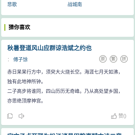
悲歌
战城南
猜你喜欢
秋暑登道风山应群谅浩斌之约也
原
繁
拼
：
傅子馀
赤日杲杲行方中，须臾大火烧长空。海涯七月天如沸，
独有此地神所钟。
二子高步将谁同，四山历历无奇峰。乃从高处望乡国，
亦思绝顶摩神宫。
赞
(
)