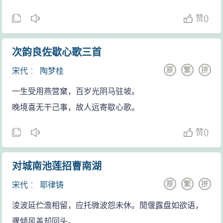
赞
(
)
次韵良佐歇心歌三首
原
繁
拼
宋代
：
陶梦桂
一生受用燕营窠，百岁光阴马驻坡。
晚境喜无干己事，故人远寄歇心歌。
赞
(
)
对城南池莲招曹南湖
原
繁
拼
宋代
：
耶律铸
淩波延伫澹相留，应托微波怨未休。閒偃露盘如欲语，
骤倾风盖却回头。