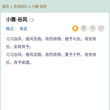
首页
»
古诗诗文
»
小雅·谷风
小雅·谷风
原
繁
译
拼
两汉
：
佚名
习习谷风，维风及雨。将恐将惧，维予与女。将安将
乐，女转弃予。
习习谷风，维风及颓。将恐将惧，置予于怀。将安将
乐，弃予如遗。