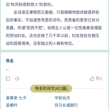
出“秋风秋雨愁煞人”的哀叹。
此诗语言凄恻而又委婉，只是娓娓地叙述被遗弃前
后的事实，不加谴责骂詈的词句，而责备的意思已充分
表露，所谓“怨而不怒”，说明主人公是一位性格善良懦弱
的劳动妇女。这也反映了几千年以前，妇女就处在被压
迫的屈辱境地，没有独立的人格和地位。
佚名
...
赞
(
)
佚名的诗文(421篇)
喜春来·七夕
中秋玩月
梁甫吟
饮马长城窟行