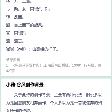
将：方，正当。
与：助。女：同“汝”，你。
转：反而。
颓：自上而下的旋风。
寘：同“置”。
遗：遗忘。
崔嵬（wéi）：山高峻的样子。
参考资料：
1、《先秦诗鉴赏辞典》.上海辞书出版社，1998年12月版，第
427页
小雅·谷风创作背景
关于此诗的创作背景，主要有两种说法：旧说多以
为是因怨朋友相弃而作，今人多以为是一首被遗弃的妇
女所作的诗歌。