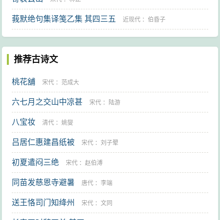
莪默绝句集译笺乙集 其四三五
近现代
：
伯昏子
推荐古诗文
桃花舖
宋代
：
范成大
六七月之交山中凉甚
宋代
：
陆游
八宝妆
清代
：
姚燮
吕居仁惠建昌纸被
宋代
：
刘子翚
初夏遣闷三绝
宋代
：
赵伯溥
同苗发慈恩寺避暑
唐代
：
李端
送王恪司门知绛州
宋代
：
文同