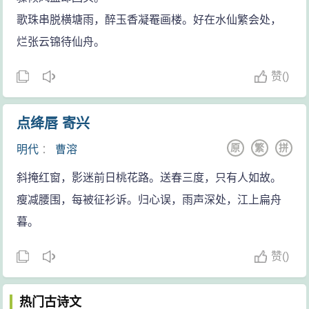
歌珠串脱横塘雨，醉玉香凝罨画楼。好在水仙繁会处，
烂张云锦待仙舟。
赞
(
)
点绛唇 寄兴
原
繁
拼
明代
：
曹溶
斜掩红窗，影迷前日桃花路。送春三度，只有人如故。
瘦减腰围，每被征衫诉。归心误，雨声深处，江上扁舟
暮。
赞
(
)
热门古诗文