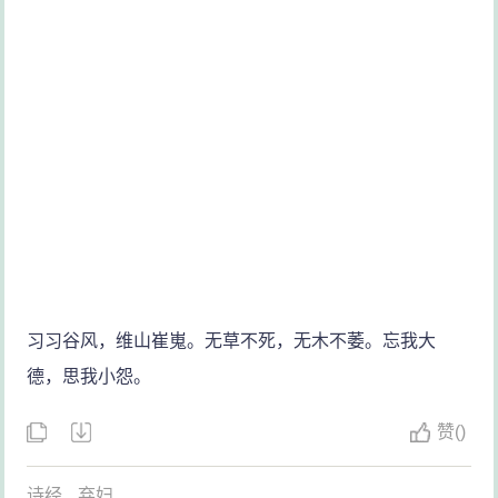
习习谷风，维山崔嵬。无草不死，无木不萎。忘我大
德，思我小怨。
赞
(
)
诗经
弃妇