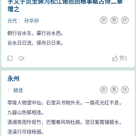
宇文子贞至驿为松江诸邑田粮事赋古诗二章
增之
原
繁
拼
元代
：
孙华孙
朝行谷水东，暮行谷水西。
谷水日日流，驿舟日日来。
赞
(
)
永州
原
繁
拼
：
姚佳
零陵人物望中仙，石室兵书物外天。一路花光红不息，
九嶷山色郁相连。
潇湘夜雨怜斑竹，巴蜀春风响杜鹃。翌日紫霞铺碧水，
浯溪行尽绿杨烟。