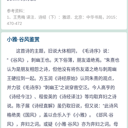
参考资料：
1、王秀梅 译注．诗经（下）：雅颂．北京：中华书局，2015：
470-472
小雅·谷风鉴赏
这首诗的主题，旧说大体相同，《毛诗序》说：
“《谷风》，刺幽王也。天下俗薄，朋友道绝焉。”朱熹也
认为是朋友相怨之诗，但他没有将伤友道之绝与刺周幽
王硬拉到一起。方玉润《诗经原始》认同朱熹的观点，
并力驳《毛诗序》“刺幽王”之说穿凿空泛。今人高亨的
《诗经今注》、程俊英的《诗经译注》等均取弃妇之诗
说。陈子展《诗经直解》虽仍取旧说，但又说：“此诗风
格绝类《国风》，盖以合乐入于《小雅》。《邶风·谷
风》，弃妇之词。或疑《小雅·谷风》亦为弃妇之词。母