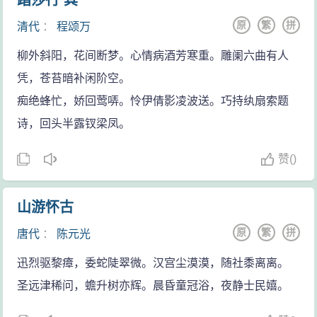
踏莎行 其一
原
繁
拼
清代
：
程颂万
柳外斜阳，花间断梦。心情病酒芳寒重。雕阑六曲有人
凭，苍苔暗补闲阶空。
痴绝蜂忙，娇回莺哢。怜伊倩影凌波送。巧持纨扇索题
诗，回头半露钗梁凤。
赞
(
)
山游怀古
原
繁
拼
唐代
：
陈元光
迅烈驱黎瘴，委蛇陡翠微。汉宫尘漠漠，随社黍离离。
圣远津稀问，蟾升树亦辉。晨昏童冠浴，夜静士民嬉。