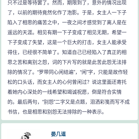
只不过是等待罢了。然而，期限到了，意外的情况出现
了，以前的期待竟然化作了泡影。于是，女主人一下子
陷入了相思的痛苦之中，一夜之间才感觉到了离人是在
遥远的天涯。相见有期一下子变成了相见无期，希望一
下子变成了失望，这是一个巨大的打击，女主人能承受
得住，已经很不简单了。知道自己已经陷入了真正的相
思之苦和离别之怨，词的下片写的就是此苦此怨无法排
除的情况了。“罗带同心闲结遍”，“闲”字，只能是故作轻
松的口头话，而女主人的心何曾闲过？说这里面还寄托
着她内心深处的一线希望和竭诚祝愿，倒是符合实情
的。最后两句，“别怨”二字又是点题，泪洒彩笺而写不成
书信，也是相思和别怨无法排除的一种表示。
晏几道