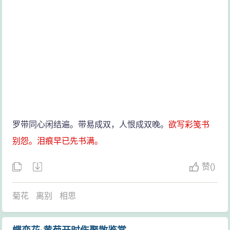
罗带同心闲结遍。带易成双，人恨成双晚。
欲写彩笺书
别怨。泪痕早已先书满。
赞
(
)
菊花
离别
相思