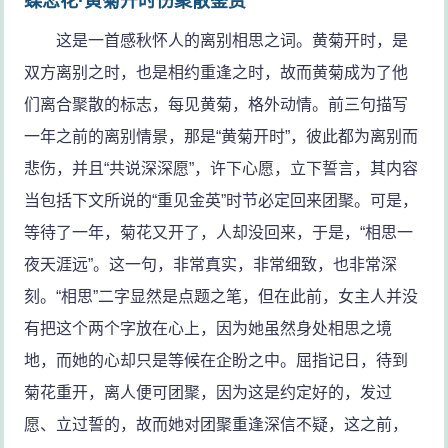
蝶恋花·黄菊开时伤聚散鉴赏
这是一首感秋怀人的离别相思之词。黄菊开时，是
双方离别之时，也是相约重逢之时，故而黄菊成为了他
们离合聚散的标志，每见黄菊，格外动情。前三句描写
一年之前的离别情景，那是“黄菊开时”，彼此都为离别而
悲伤，并且“共说深深愿”，许下心愿，立下誓言，其内容
当包括下文所说的“重见金英”时节必定回来团聚。可是，
等待了一年，菊花又开了，人却没回来，于是，“相思一
夜天涯远”。这一句，非常真实，非常细致，也非常深
刻。“相思”二字显然是点题之笔，但在此前，女主人并没
有把这个两个字放在心上，因为她虽然身处相思之境
地，而她的心却只是等候在企盼之中。屈指记日，待到
菊花重开，离人便可团聚，因为这是约定好的，发过
愿、立过誓的，故而她对团聚重逢深信不疑，这之前，