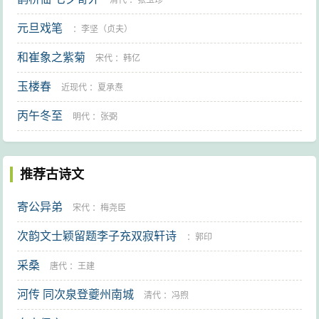
清代
：
张玉珍
元旦戏笔
：
李坚（贞夫）
和崔象之紫菊
宋代
：
韩亿
玉楼春
近现代
：
夏承焘
丙午冬至
明代
：
张弼
推荐古诗文
寄公异弟
宋代
：
梅尧臣
次韵文士颖留题李子充双寂轩诗
：
郭印
采桑
唐代
：
王建
河传 同次泉登夔州南城
清代
：
冯煦