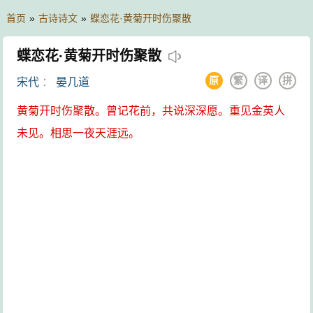
首页
»
古诗诗文
»
蝶恋花·黄菊开时伤聚散
蝶恋花·黄菊开时伤聚散
原
繁
译
拼
宋代
：
晏几道
黄菊开时伤聚散。曾记花前，共说深深愿。
重见金英人
未见。相思一夜天涯远。