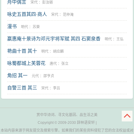
舟中偶言
宋代
：
彭汝砺
咏史五首其四·商人
宋代
：
范仲淹
漫书
明代
：
苏葵
嬴惠庵十景诗为邓元宇将军赋 其四 石窦泉香
明代
：
王弘
艳曲十首 其十
诲
明代
：
胡应麟
咏蜀都城上芙蓉花
唐代
：
张立
角招 其一
元代
：
邵亨贞
自警三首 其三
宋代
：
李吕
赏中华诗词、寻文化基因、品生活之美
Copyright © 2009-2030
辞林语安轩
|
本站内容来源于网友提交及搜索引擎，如果我们的某些资料侵犯了您的合法权益或对