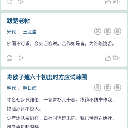
赞
(
)
跋楚老帖
原
繁
拼
宋代
：
王庭圭
佛固不可求，会处岂容说。苦作如是言，为谁略饶舌。
赞
(
)
寿欧子建六十初度时方应试棘围
原
繁
拼
明代
：
韩日缵
才名七步竟谁伦，一领青衫几十春。揽镜不妨宁作我，
掺觚那肯不惊人。
少年逐队豪仍在，白杜同盟迹未陈。我已倦游君始壮，
风云会见起潜鳞。