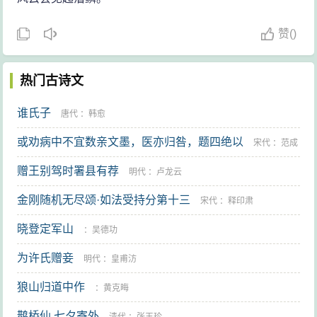
赞
(
)
热门古诗文
谁氏子
唐代
：
韩愈
或劝病中不宜数亲文墨，医亦归咎，题四绝以
宋代
：
范成
赠王别驾时署县有荐
大
明代
：
卢龙云
金刚随机无尽颂·如法受持分第十三
宋代
：
释印肃
晓登定军山
：
吴德功
为许氏赠妾
明代
：
皇甫汸
狼山归道中作
：
黄克晦
鹊桥仙 七夕寄外