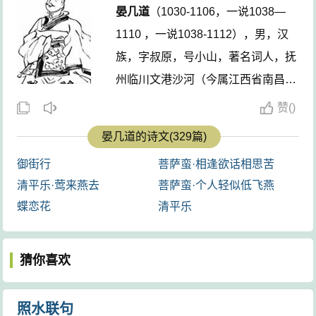
晏几道
（1030-1106，一说1038—
1110 ，一说1038-1112），男，汉
族，字叔原，号小山，著名词人，抚
州临川文港沙河（今属江西省南昌市
进贤县）人。晏殊第七子。历任颍昌
赞
(
)
府许田镇监、乾宁军通判、开封府判
晏几道的诗文(329篇)
官等。性孤傲，晚年家境中落。词风
御街行
菩萨蛮·相逢欲话相思苦
哀感缠绵、清壮顿挫。一般讲到北宋
清平乐·莺来燕去
菩萨蛮·个人轻似低飞燕
词人时，称晏殊为大晏，称
晏几道
为
蝶恋花
清平乐
小晏。《雪浪斋日记》云：“晏叔原
工小词，不愧六朝宫掖体。”如《鹧
猜你喜欢
鸪天》中的“舞低杨柳楼心月，歌尽
桃花扇底风”等等词句，备受人们的
赞赏。 ...
照水联句